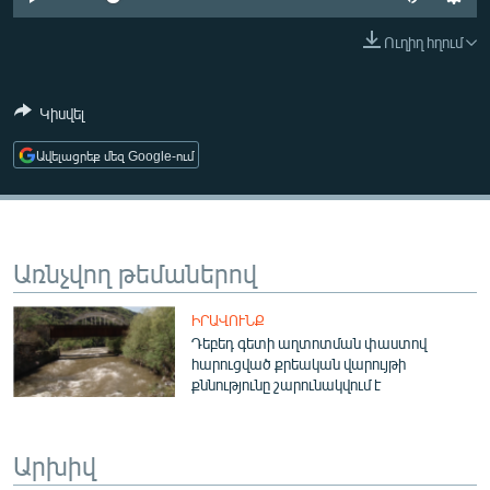
ՄԻՋԱԶԳԱՅԻՆ
Ուղիղ հղում
ՄՇԱԿՈՒՅԹ
ՍՊՈՐՏ
Կիսվել
ՄԵԿՆԱԲԱՆՈՒԹՅՈՒՆ
Ավելացրեք մեզ Google-ում
ՏՏ ԵՒ ԻՆՏԵՐՆԵՏ
ԿՈՐՈՆԱՎԻՐՈՒՍ
ԱՐԽԻՎ
Առնչվող թեմաներով
ՏԵՍԱՆՅՈՒԹԵՐ
ԻՐԱՎՈՒՆՔ
ԲԱՆԱՎԵՃ
Դեբեդ գետի աղտոտման փաստով
հարուցված քրեական վարույթի
ՁԳՏԵԼՈՎ ԼԱՎԱԳՈՒՅՆԻՆ
քննությունը շարունակվում է
ՓՈԴՔԱՍԹ
Արխիվ
Հայերեն