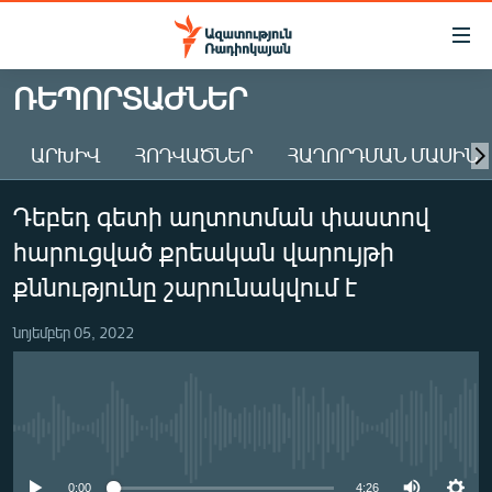
Մատչելիության
հղումներ
Անցնել
ՌԵՊՈՐՏԱԺՆԵՐ
հիմնական
ԱԶԱՏՈՒԹՅՈՒՆ TV
բովանդակությանը
ԱՐԽԻՎ
ՀՈԴՎԱԾՆԵՐ
ՀԱՂՈՐԴՄԱՆ ՄԱՍԻՆ
ՀԱՅԱՍՏԱՆ
Անցնել
հիմնական
ՔԱՂԱՔԱԿԱՆ
Դեբեդ գետի աղտոտման փաստով
մենյուին
ԸՆՏՐՈՒԹՅՈՒՆՆԵՐ 2026
Որոնում
հարուցված քրեական վարույթի
ԻՐԱՎՈՒՆՔ
քննությունը շարունակվում է
ՀԱՍԱՐԱԿՈՒԹՅՈՒՆ
նոյեմբեր 05, 2022
ՏՆՏԵՍՈՒԹՅՈՒՆ
ՂԱՐԱԲԱՂ
ՊԱՏԵՐԱԶՄԻ 6 ՇԱԲԱԹՆԵՐԸ
No media source currently available
ՏԱՐԱԾԱՇՐՋԱՆ
0:00
4:26