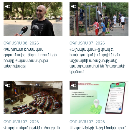
English
Русский
ՀԵՏԵՎԵՔ ՄԵԶ
ՕԳՈՍՏՈՍ 08, 2026
ՕԳՈՍՏՈՍ 07, 2026
Փախուստ ռուսական
«Օլիմպավան»-ը փակ է.
զորամասից. ինչու է ռուսների
հավաքականի մարզիկներն
հոսքը Հայաստան կրկին
աշխարհի առաջնությանը
ակտիվացել
պատրաստվում են Հրազդանի
«Ազատության» բոլոր կայքերը
կիրճում
ՕԳՈՍՏՈՍ 07, 2026
ՕԳՈՍՏՈՍ 07, 2026
Վարդևանյանի թեկնածության
Սեպտեմբերի 1-ից Մոսկվայում