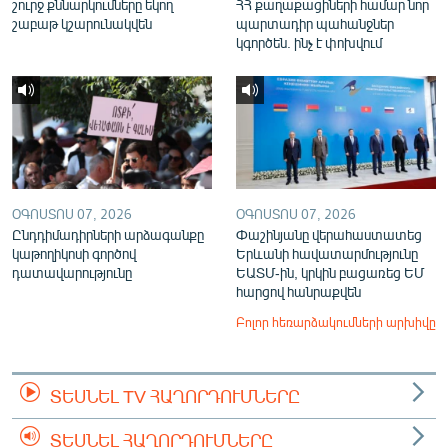
շուրջ քննարկումները եկող
ՀՀ քաղաքացիների համար նոր
շաբաթ կշարունակվեն
պարտադիր պահանջներ
կգործեն. ինչ է փոխվում
ՕԳՈՍՏՈՍ 07, 2026
ՕԳՈՍՏՈՍ 07, 2026
Ընդդիմադիրների արձագանքը
Փաշինյանը վերահաստատեց
կաթողիկոսի գործով
Երևանի հավատարմությունը
դատավարությունը
ԵԱՏՄ-ին, կրկին բացառեց ԵՄ
հարցով հանրաքվեն
Բոլոր հեռարձակումների արխիվը
ՏԵՍՆԵԼ TV ՀԱՂՈՐԴՈՒՄՆԵՐԸ
ՏԵՍՆԵԼ ՀԱՂՈՐԴՈՒՄՆԵՐԸ