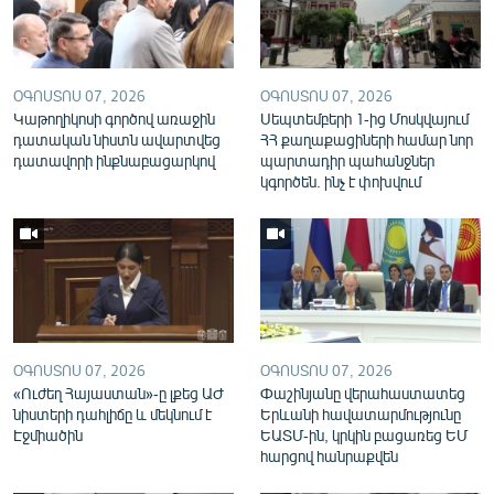
English
Русский
ՕԳՈՍՏՈՍ 07, 2026
ՕԳՈՍՏՈՍ 07, 2026
Կաթողիկոսի գործով առաջին
ՀԵՏԵՎԵՔ ՄԵԶ
Սեպտեմբերի 1-ից Մոսկվայում
դատական նիստն ավարտվեց
ՀՀ քաղաքացիների համար նոր
դատավորի ինքնաբացարկով
պարտադիր պահանջներ
կգործեն. ինչ է փոխվում
«Ազատության» բոլոր կայքերը
ՕԳՈՍՏՈՍ 07, 2026
ՕԳՈՍՏՈՍ 07, 2026
«Ուժեղ Հայաստան»-ը լքեց ԱԺ
Փաշինյանը վերահաստատեց
նիստերի դահլիճը և մեկնում է
Երևանի հավատարմությունը
Էջմիածին
ԵԱՏՄ-ին, կրկին բացառեց ԵՄ
հարցով հանրաքվեն