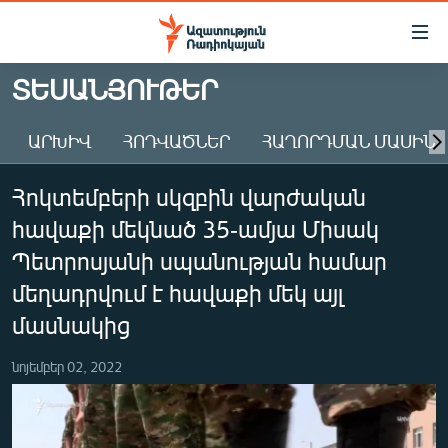
Մատչելիության
հղումներ
Անցնել
ՏԵՍԱՆՅՈՒԹԵՐ
հիմնական
ԱԶԱՏՈՒԹՅՈՒՆ TV
բովանդակությանը
ԱՐԽԻՎ
ՀՈԴՎԱԾՆԵՐ
ՀԱՂՈՐԴՄԱՆ ՄԱՍԻՆ
ՀԱՅԱՍՏԱՆ
Անցնել
հիմնական
ՔԱՂԱՔԱԿԱՆ
Հոկտեմբերի սկզբին վարժական
մենյուին
ԸՆՏՐՈՒԹՅՈՒՆՆԵՐ 2026
Որոնում
հավաքի մեկնած 35-ամյա Միսակ
ԻՐԱՎՈՒՆՔ
Պետրոսյանի սպանության համար
ՀԱՍԱՐԱԿՈՒԹՅՈՒՆ
մեղադրվում է հավաքի մեկ այլ
մասնակից
ՏՆՏԵՍՈՒԹՅՈՒՆ
ՂԱՐԱԲԱՂ
նոյեմբեր 02, 2022
ՊԱՏԵՐԱԶՄԻ 6 ՇԱԲԱԹՆԵՐԸ
ՏԱՐԱԾԱՇՐՋԱՆ