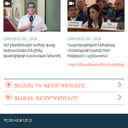
ՕԳՈՍՏՈՍ 06, 2026
ՕԳՈՍՏՈՍ 06, 2026
ԱԺ ընդդիմադիր ուժերը վաղը
Կալանավորված Արեգնազ
նախատեսում են լինել
Մանուկյանի դստեր հետ
կաթողիկոսի դատական նիստին
հոգեբան է աշխատում
Բոլոր հեռարձակումների արխիվը
ՏԵՍՆԵԼ TV ՀԱՂՈՐԴՈՒՄՆԵՐԸ
ՏԵՍՆԵԼ ՀԱՂՈՐԴՈՒՄՆԵՐԸ
ՀԵՏԵՎԵՔ ՄԵԶ