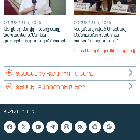
ՕԳՈՍՏՈՍ 06, 2026
ՕԳՈՍՏՈՍ 06, 2026
ԱԺ ընդդիմադիր ուժերը վաղը
Կալանավորված Արեգնազ
նախատեսում են լինել
Մանուկյանի դստեր հետ
կաթողիկոսի դատական նիստին
հոգեբան է աշխատում
Բոլոր հեռարձակումների արխիվը
ՏԵՍՆԵԼ TV ՀԱՂՈՐԴՈՒՄՆԵՐԸ
ՏԵՍՆԵԼ ՀԱՂՈՐԴՈՒՄՆԵՐԸ
ՀԵՏԵՎԵՔ ՄԵԶ