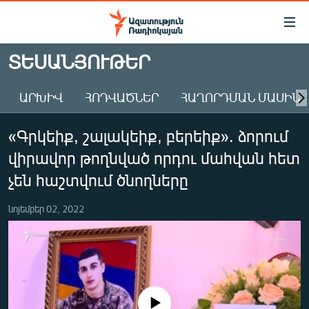
Մատչելիության
հղումներ
Անցնել
ՏԵՍԱՆՅՈՒԹԵՐ
հիմնական
ԱԶԱՏՈՒԹՅՈՒՆ TV
բովանդակությանը
ԱՐԽԻՎ
ՀՈԴՎԱԾՆԵՐ
ՀԱՂՈՐԴՄԱՆ ՄԱՍԻՆ
ՀԱՅԱՍՏԱՆ
Անցնել
հիմնական
ՔԱՂԱՔԱԿԱՆ
«Գրկեիք, շալակեիք, բերեիք». ձորում
մենյուին
ԸՆՏՐՈՒԹՅՈՒՆՆԵՐ 2026
Որոնում
վիրավոր թողնված որդու մահվան հետ
ԻՐԱՎՈՒՆՔ
չեն հաշտվում ծնողները
ՀԱՍԱՐԱԿՈՒԹՅՈՒՆ
նոյեմբեր 02, 2022
ՏՆՏԵՍՈՒԹՅՈՒՆ
ՂԱՐԱԲԱՂ
ՊԱՏԵՐԱԶՄԻ 6 ՇԱԲԱԹՆԵՐԸ
ՏԱՐԱԾԱՇՐՋԱՆ
No media source currently available