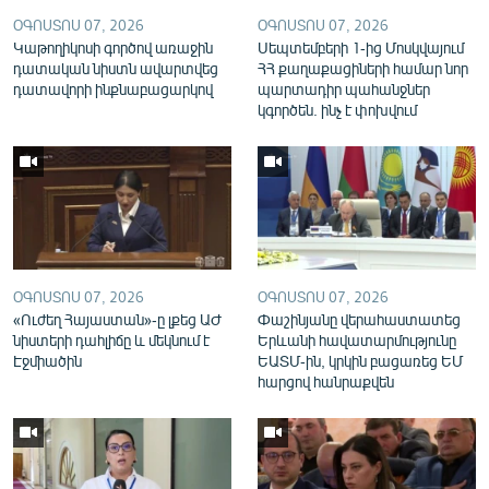
English
ՕԳՈՍՏՈՍ 07, 2026
ՕԳՈՍՏՈՍ 07, 2026
Կաթողիկոսի գործով առաջին
Սեպտեմբերի 1-ից Մոսկվայում
Русский
դատական նիստն ավարտվեց
ՀՀ քաղաքացիների համար նոր
դատավորի ինքնաբացարկով
պարտադիր պահանջներ
կգործեն. ինչ է փոխվում
ՀԵՏԵՎԵՔ ՄԵԶ
«Ազատության» բոլոր կայքերը
ՕԳՈՍՏՈՍ 07, 2026
ՕԳՈՍՏՈՍ 07, 2026
«Ուժեղ Հայաստան»-ը լքեց ԱԺ
Փաշինյանը վերահաստատեց
նիստերի դահլիճը և մեկնում է
Երևանի հավատարմությունը
Էջմիածին
ԵԱՏՄ-ին, կրկին բացառեց ԵՄ
հարցով հանրաքվեն