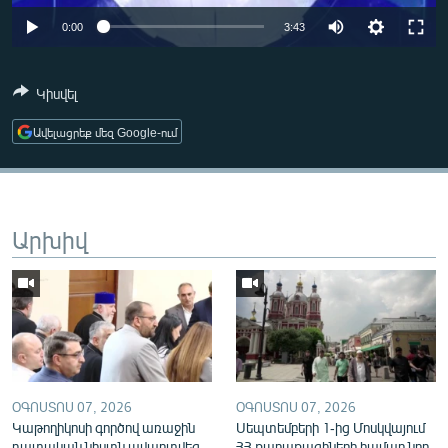
ՄԻՋԱԶԳԱՅԻՆ
Auto
0:00
3:43
ՄՇԱԿՈՒՅԹ
240p
ՍՊՈՐՏ
Կիսվել
360p
ՄԵԿՆԱԲԱՆՈՒԹՅՈՒՆ
Ավելացրեք մեզ Google-ում
480p
Auto
240p
360p
480p
ՏՏ ԵՒ ԻՆՏԵՐՆԵՏ
720p
720p
1080p
ԿՈՐՈՆԱՎԻՐՈՒՍ
1080p
ԱՐԽԻՎ
Արխիվ
ՏԵՍԱՆՅՈՒԹԵՐ
ԲԱՆԱՎԵՃ
ՁԳՏԵԼՈՎ ԼԱՎԱԳՈՒՅՆԻՆ
ՓՈԴՔԱՍԹ
ՕԳՈՍՏՈՍ 07, 2026
ՕԳՈՍՏՈՍ 07, 2026
Կաթողիկոսի գործով առաջին
Սեպտեմբերի 1-ից Մոսկվայում
Հայերեն
դատական նիստն ավարտվեց
ՀՀ քաղաքացիների համար նոր