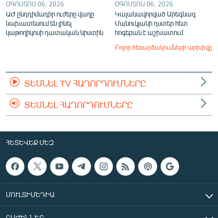
ՕԳՈՍՏՈՍ 06, 2026
ՕԳՈՍՏՈՍ 06, 2026
ԱԺ ընդդիմադիր ուժերը վաղը
Կալանավորված Արեգնազ
նախատեսում են լինել
Մանուկյանի դստեր հետ
կաթողիկոսի դատական նիստին
հոգեբան է աշխատում
Բոլոր հեռարձակումների արխիվը
ՏԵՍՆԵԼ TV ՀԱՂՈՐԴՈՒՄՆԵՐԸ
ՏԵՍՆԵԼ ՀԱՂՈՐԴՈՒՄՆԵՐԸ
ՀԵՏԵՎԵՔ ՄԵԶ
ՄՈՒԼՏԻՄԵԴԻԱ
ԲԱԺԻՆՆԵՐ