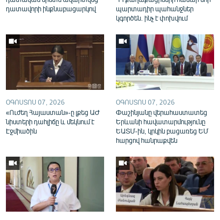
English
դատավորի ինքնաբացարկով
պարտադիր պահանջներ
կգործեն. ինչ է փոխվում
Русский
ՀԵՏԵՎԵՔ ՄԵԶ
ՕԳՈՍՏՈՍ 07, 2026
ՕԳՈՍՏՈՍ 07, 2026
«Ուժեղ Հայաստան»-ը լքեց ԱԺ
Փաշինյանը վերահաստատեց
«Ազատության» բոլոր կայքերը
նիստերի դահլիճը և մեկնում է
Երևանի հավատարմությունը
Էջմիածին
ԵԱՏՄ-ին, կրկին բացառեց ԵՄ
հարցով հանրաքվեն