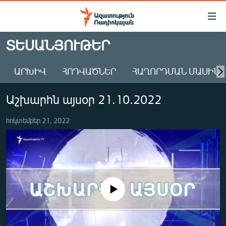
Մատչելիության
հղումներ
Անցնել
ՏԵՍԱՆՅՈՒԹԵՐ
հիմնական
ԱԶԱՏՈՒԹՅՈՒՆ TV
բովանդակությանը
ԱՐԽԻՎ
ՀՈԴՎԱԾՆԵՐ
ՀԱՂՈՐԴՄԱՆ ՄԱՍԻՆ
ՀԱՅԱՍՏԱՆ
Անցնել
հիմնական
ՔԱՂԱՔԱԿԱՆ
Աշխարհն այսօր 21.10.2022
մենյուին
ԸՆՏՐՈՒԹՅՈՒՆՆԵՐ 2026
Որոնում
հոկտեմբեր 21, 2022
ԻՐԱՎՈՒՆՔ
ՀԱՍԱՐԱԿՈՒԹՅՈՒՆ
ՏՆՏԵՍՈՒԹՅՈՒՆ
ՂԱՐԱԲԱՂ
No media source currently available
ՊԱՏԵՐԱԶՄԻ 6 ՇԱԲԱԹՆԵՐԸ
ՏԱՐԱԾԱՇՐՋԱՆ