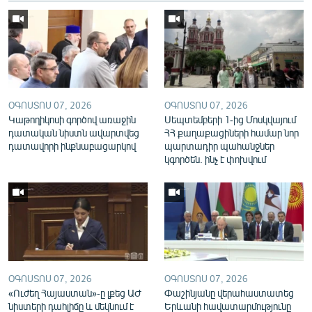
English
Русский
ՀԵՏԵՎԵՔ ՄԵԶ
ՕԳՈՍՏՈՍ 07, 2026
ՕԳՈՍՏՈՍ 07, 2026
Կաթողիկոսի գործով առաջին
Սեպտեմբերի 1-ից Մոսկվայում
դատական նիստն ավարտվեց
ՀՀ քաղաքացիների համար նոր
դատավորի ինքնաբացարկով
պարտադիր պահանջներ
կգործեն. ինչ է փոխվում
«Ազատության» բոլոր կայքերը
ՕԳՈՍՏՈՍ 07, 2026
ՕԳՈՍՏՈՍ 07, 2026
«Ուժեղ Հայաստան»-ը լքեց ԱԺ
Փաշինյանը վերահաստատեց
նիստերի դահլիճը և մեկնում է
Երևանի հավատարմությունը