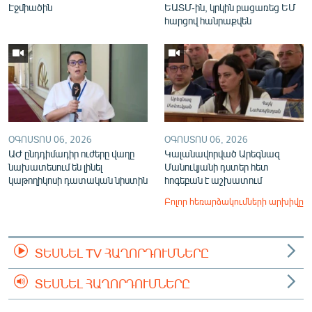
Էջմիածին
ԵԱՏՄ-ին, կրկին բացառեց ԵՄ
հարցով հանրաքվեն
ՕԳՈՍՏՈՍ 06, 2026
ՕԳՈՍՏՈՍ 06, 2026
ԱԺ ընդդիմադիր ուժերը վաղը
Կալանավորված Արեգնազ
նախատեսում են լինել
Մանուկյանի դստեր հետ
կաթողիկոսի դատական նիստին
հոգեբան է աշխատում
Բոլոր հեռարձակումների արխիվը
ՏԵՍՆԵԼ TV ՀԱՂՈՐԴՈՒՄՆԵՐԸ
ՏԵՍՆԵԼ ՀԱՂՈՐԴՈՒՄՆԵՐԸ