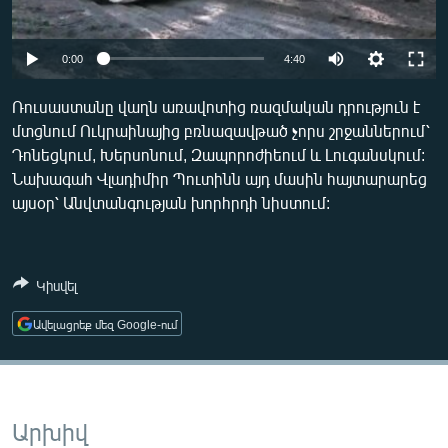
ՄԻՋԱԶԳԱՅԻՆ
ՄՇԱԿՈՒՅԹ
Auto
0:00
4:40
ՍՊՈՐՏ
240p
Ռուսաստանը վաղն առավոտից ռազմական դրություն է
ՄԵԿՆԱԲԱՆՈՒԹՅՈՒՆ
մտցնում Ուկրաինայից բռնազավթած չորս շրջաններում՝
360p
Դոնեցկում, Խերսոնում, Զապորոժիեում և Լուգանսկում:
ՏՏ ԵՒ ԻՆՏԵՐՆԵՏ
480p
Auto
240p
360p
480p
Նախագահ Վլադիմիր Պուտինն այդ մասին հայտարարեց
ԿՈՐՈՆԱՎԻՐՈՒՍ
այսօր՝ Անվտանգության խորհրդի նիստում:
720p
720p
1080p
ԱՐԽԻՎ
1080p
ՏԵՍԱՆՅՈՒԹԵՐ
Կիսվել
ԲԱՆԱՎԵՃ
Ավելացրեք մեզ Google-ում
ՁԳՏԵԼՈՎ ԼԱՎԱԳՈՒՅՆԻՆ
ՓՈԴՔԱՍԹ
Արխիվ
Հայերեն