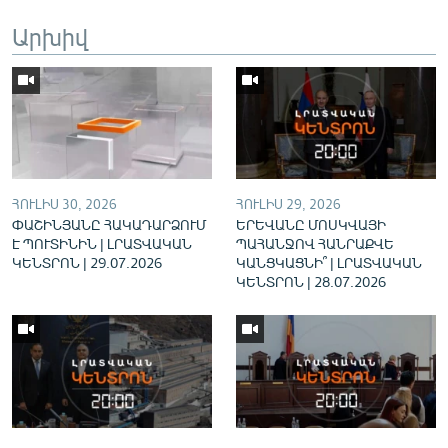
English
Արխիվ
Русский
ՀԵՏԵՎԵՔ ՄԵԶ
ՀՈՒԼԻՍ 30, 2026
ՀՈՒԼԻՍ 29, 2026
ՓԱՇԻՆՅԱՆԸ ՀԱԿԱԴԱՐՁՈՒՄ
ԵՐԵՎԱՆԸ ՄՈՍԿՎԱՅԻ
«Ազատության» բոլոր կայքերը
Է ՊՈՒՏԻՆԻՆ | ԼՐԱՏՎԱԿԱՆ
ՊԱՀԱՆՋՈՎ ՀԱՆՐԱՔՎԵ
ԿԵՆՏՐՈՆ | 29.07.2026
ԿԱՆՑԿԱՑՆԻ՞ | ԼՐԱՏՎԱԿԱՆ
ԿԵՆՏՐՈՆ | 28.07.2026