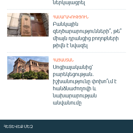
ներկայացրել
ՀԱՍԱՐԱԿՈՒԹՅՈՒՆ
Բանկային
զեղծարարությունների՞, թե՞
միայն դրանցից բողոքների
թիվն է նվազել
ՀԱՅԱՍՏԱՆ
Սոցիալականից՝
բարեկեցության.
իշխանությունը փոխո՞ւմ է
հանձնաժողովի և
նախարարության
անվանումը
ՀԵՏԵՎԵՔ ՄԵԶ