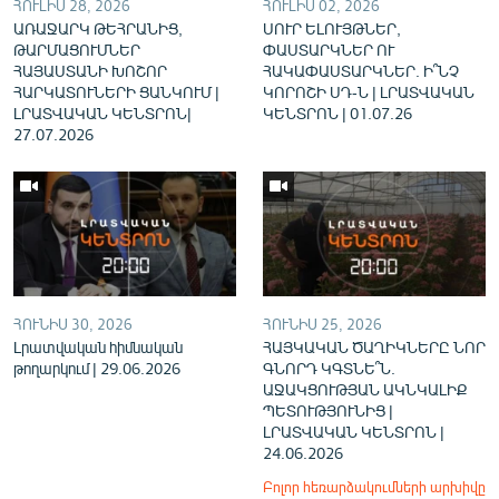
ՀՈՒԼԻՍ 28, 2026
ՀՈՒԼԻՍ 02, 2026
ԱՌԱՋԱՐԿ ԹԵՀՐԱՆԻՑ,
ՍՈՒՐ ԵԼՈՒՅԹՆԵՐ,
ԹԱՐՄԱՑՈՒՄՆԵՐ
ՓԱՍՏԱՐԿՆԵՐ ՈՒ
ՀԱՅԱՍՏԱՆԻ ԽՈՇՈՐ
ՀԱԿԱՓԱՍՏԱՐԿՆԵՐ. Ի՞ՆՉ
ՀԱՐԿԱՏՈՒՆԵՐԻ ՑԱՆԿՈՒՄ |
ԿՈՐՈՇԻ ՍԴ-Ն | ԼՐԱՏՎԱԿԱՆ
ԼՐԱՏՎԱԿԱՆ ԿԵՆՏՐՈՆ|
ԿԵՆՏՐՈՆ | 01.07.26
27.07.2026
ՀՈՒՆԻՍ 30, 2026
ՀՈՒՆԻՍ 25, 2026
Լրատվական հիմնական
ՀԱՅԿԱԿԱՆ ԾԱՂԻԿՆԵՐԸ ՆՈՐ
թողարկում | 29.06.2026
ԳՆՈՐԴ ԿԳՏՆԵ՞Ն.
ԱՋԱԿՑՈՒԹՅԱՆ ԱԿՆԿԱԼԻՔ
ՊԵՏՈՒԹՅՈՒՆԻՑ |
ԼՐԱՏՎԱԿԱՆ ԿԵՆՏՐՈՆ |
24.06.2026
Բոլոր հեռարձակումների արխիվը