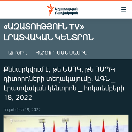
Մատչելիության
հղումներ
Անցնել
«ԱԶԱՏՈՒԹՅՈՒՆ TV»
հիմնական
ԱԶԱՏՈՒԹՅՈՒՆ TV
ԼՐԱՏՎԱԿԱՆ ԿԵՆՏՐՈՆ
բովանդակությանը
ՀԱՅԱՍՏԱՆ
Անցնել
հիմնական
ՔԱՂԱՔԱԿԱՆ
ԱՐԽԻՎ
ՀԱՂՈՐԴՄԱՆ ՄԱՍԻՆ
մենյուին
ԸՆՏՐՈՒԹՅՈՒՆՆԵՐ 2026
Որոնում
Քննարկվում է, թե ԵԱՀԿ, թե ՀԱՊԿ
ԻՐԱՎՈՒՆՔ
դիտորդների տեղակայումը. ԱԳՆ _
ՀԱՍԱՐԱԿՈՒԹՅՈՒՆ
Լրատվական կենտրոն _ հոկտեմբերի
ՏՆՏԵՍՈՒԹՅՈՒՆ
18, 2022
ՂԱՐԱԲԱՂ
հոկտեմբեր 19, 2022
ՊԱՏԵՐԱԶՄԻ 6 ՇԱԲԱԹՆԵՐԸ
ՏԱՐԱԾԱՇՐՋԱՆ