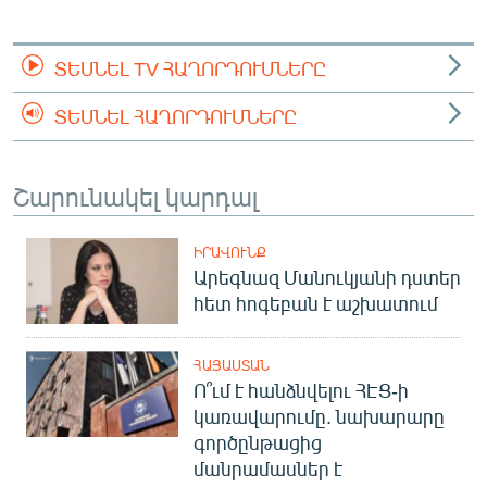
ՏԵՍՆԵԼ TV ՀԱՂՈՐԴՈՒՄՆԵՐԸ
ՏԵՍՆԵԼ ՀԱՂՈՐԴՈՒՄՆԵՐԸ
Շարունակել կարդալ
ԻՐԱՎՈՒՆՔ
Արեգնազ Մանուկյանի դստեր
հետ հոգեբան է աշխատում
ՀԱՅԱՍՏԱՆ
Ո՞ւմ է հանձնվելու ՀԷՑ-ի
կառավարումը. նախարարը
գործընթացից
մանրամասներ է