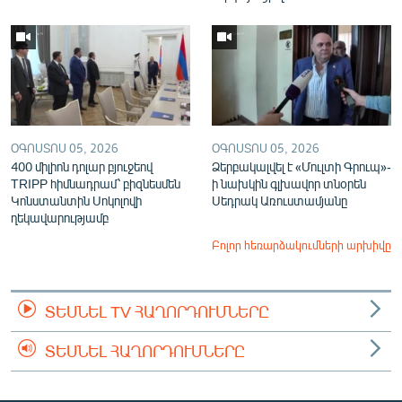
ՕԳՈՍՏՈՍ 05, 2026
ՕԳՈՍՏՈՍ 05, 2026
400 միլիոն դոլար բյուջեով
Ձերբակալվել է «Մուլտի Գրուպ»-
TRIPP հիմնադրամ՝ բիզնեսմեն
ի նախկին գլխավոր տնօրեն
Կոնստանտին Սոկոլովի
Սեդրակ Առուստամյանը
ղեկավարությամբ
Բոլոր հեռարձակումների արխիվը
ՏԵՍՆԵԼ TV ՀԱՂՈՐԴՈՒՄՆԵՐԸ
ՏԵՍՆԵԼ ՀԱՂՈՐԴՈՒՄՆԵՐԸ