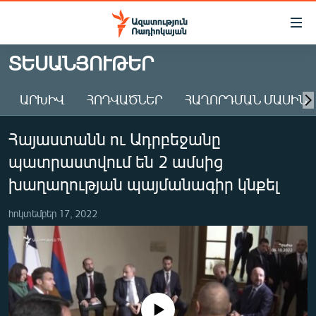
Մատչելիության
հղումներ
Անցնել
ՏԵՍԱՆՅՈՒԹԵՐ
հիմնական
ԱԶԱՏՈՒԹՅՈՒՆ TV
բովանդակությանը
ԱՐԽԻՎ
ՀՈԴՎԱԾՆԵՐ
ՀԱՂՈՐԴՄԱՆ ՄԱՍԻՆ
ՀԱՅԱՍՏԱՆ
Անցնել
հիմնական
ՔԱՂԱՔԱԿԱՆ
Հայաստանն ու Ադրբեջանը
մենյուին
ԸՆՏՐՈՒԹՅՈՒՆՆԵՐ 2026
Որոնում
պատրաստվում են 2 ամսից
ԻՐԱՎՈՒՆՔ
խաղաղության պայմանագիր կնքել
ՀԱՍԱՐԱԿՈՒԹՅՈՒՆ
հոկտեմբեր 17, 2022
ՏՆՏԵՍՈՒԹՅՈՒՆ
ՂԱՐԱԲԱՂ
ՊԱՏԵՐԱԶՄԻ 6 ՇԱԲԱԹՆԵՐԸ
ՏԱՐԱԾԱՇՐՋԱՆ
No media source currently available