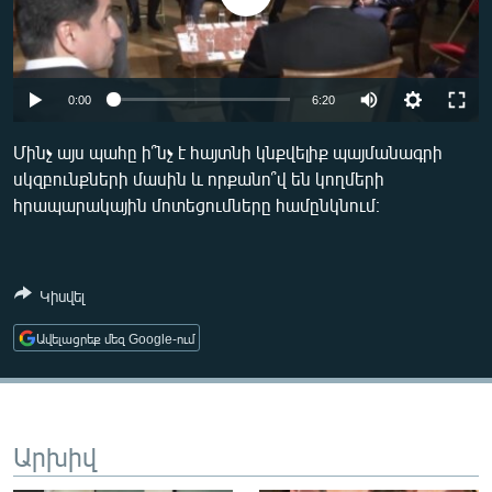
ՄԻՋԱԶԳԱՅԻՆ
ՄՇԱԿՈՒՅԹ
ՍՊՈՐՏ
Auto
0:00
6:20
ՄԵԿՆԱԲԱՆՈՒԹՅՈՒՆ
240p
Մինչ այս պահը ի՞նչ է հայտնի կնքվելիք պայմանագրի
ՏՏ ԵՒ ԻՆՏԵՐՆԵՏ
սկզբունքների մասին և որքանո՞վ են կողմերի
360p
հրապարակային մոտեցումները համընկնում։
ԿՈՐՈՆԱՎԻՐՈՒՍ
480p
Auto
240p
360p
480p
ԱՐԽԻՎ
720p
720p
1080p
ՏԵՍԱՆՅՈՒԹԵՐ
Կիսվել
1080p
ԲԱՆԱՎԵՃ
Ավելացրեք մեզ Google-ում
ՁԳՏԵԼՈՎ ԼԱՎԱԳՈՒՅՆԻՆ
ՓՈԴՔԱՍԹ
Արխիվ
Հայերեն