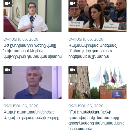
English
Русский
ՀԵՏԵՎԵՔ ՄԵԶ
ՕԳՈՍՏՈՍ 06, 2026
ՕԳՈՍՏՈՍ 06, 2026
ԱԺ ընդդիմադիր ուժերը վաղը
Կալանավորված Արեգնազ
նախատեսում են լինել
Մանուկյանի դստեր հետ
կաթողիկոսի դատական նիստին
հոգեբան է աշխատում
«Ազատության» բոլոր կայքերը
ՕԳՈՍՏՈՍ 06, 2026
ՕԳՈՍՏՈՍ 06, 2026
Բաքվի դատարանը մերժել է
Ո՞ւմ է հանձնվելու ՀԷՑ-ի
Արցախի ղեկավարների բողոքը
կառավարումը. նախարարը
գործընթացից մանրամասներ է
ներկայացրել