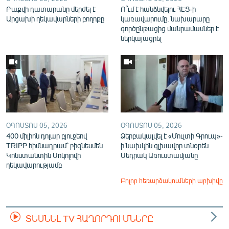
Բաքվի դատարանը մերժել է
Ո՞ւմ է հանձնվելու ՀԷՑ-ի
Արցախի ղեկավարների բողոքը
կառավարումը. նախարարը
գործընթացից մանրամասներ է
ներկայացրել
ՕԳՈՍՏՈՍ 05, 2026
ՕԳՈՍՏՈՍ 05, 2026
400 միլիոն դոլար բյուջեով
Ձերբակալվել է «Մուլտի Գրուպ»-
TRIPP հիմնադրամ՝ բիզնեսմեն
ի նախկին գլխավոր տնօրեն
Կոնստանտին Սոկոլովի
Սեդրակ Առուստամյանը
ղեկավարությամբ
Բոլոր հեռարձակումների արխիվը
ՏԵՍՆԵԼ TV ՀԱՂՈՐԴՈՒՄՆԵՐԸ