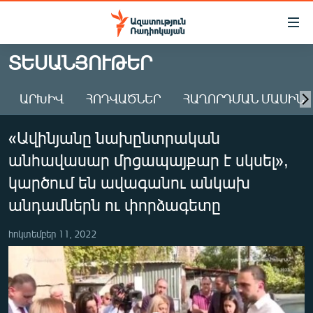
Մատչելիության
հղումներ
Անցնել
ՏԵՍԱՆՅՈՒԹԵՐ
հիմնական
ԱԶԱՏՈՒԹՅՈՒՆ TV
բովանդակությանը
ԱՐԽԻՎ
ՀՈԴՎԱԾՆԵՐ
ՀԱՂՈՐԴՄԱՆ ՄԱՍԻՆ
ՀԱՅԱՍՏԱՆ
Անցնել
հիմնական
ՔԱՂԱՔԱԿԱՆ
«Ավինյանը նախընտրական
մենյուին
ԸՆՏՐՈՒԹՅՈՒՆՆԵՐ 2026
Որոնում
անհավասար մրցապայքար է սկսել»,
ԻՐԱՎՈՒՆՔ
կարծում են ավագանու անկախ
ՀԱՍԱՐԱԿՈՒԹՅՈՒՆ
անդամներն ու փորձագետը
ՏՆՏԵՍՈՒԹՅՈՒՆ
հոկտեմբեր 11, 2022
ՂԱՐԱԲԱՂ
ՊԱՏԵՐԱԶՄԻ 6 ՇԱԲԱԹՆԵՐԸ
ՏԱՐԱԾԱՇՐՋԱՆ