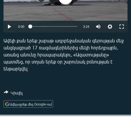
ՄԻՋԱԶԳԱՅԻՆ
ՄՇԱԿՈՒՅԹ
ՍՊՈՐՏ
Auto
0:00
3:24
ՄԵԿՆԱԲԱՆՈՒԹՅՈՒՆ
240p
Ավելի քան երեք շաբաթ ադրբեջանական գերության մեջ
ՏՏ ԵՒ ԻՆՏԵՐՆԵՏ
անցկացրած 17 ռազմագերիներից մեկի հորեղբայրն,
360p
առանց անունը հրապարակելու, «Ազատությանը»
ԿՈՐՈՆԱՎԻՐՈՒՍ
480p
Auto
240p
360p
480p
պատմեց, որ տղան երեք օր շարունակ բռնության է
ԱՐԽԻՎ
ենթարկվել։
720p
720p
1080p
ՏԵՍԱՆՅՈՒԹԵՐ
1080p
ԲԱՆԱՎԵՃ
Կիսվել
ՁԳՏԵԼՈՎ ԼԱՎԱԳՈՒՅՆԻՆ
Ավելացրեք մեզ Google-ում
ՓՈԴՔԱՍԹ
Հայերեն