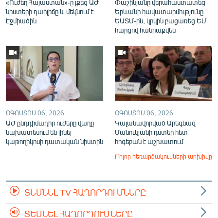
«Ուժեղ Հայաստան»-ը լքեց ԱԺ
Փաշինյանը վերահաստատեց
նիստերի դահլիճը և մեկնում է
Երևանի հավատարմությունը
Էջմիածին
ԵԱՏՄ-ին, կրկին բացառեց ԵՄ
հարցով հանրաքվեն
ՕԳՈՍՏՈՍ 06, 2026
ՕԳՈՍՏՈՍ 06, 2026
ԱԺ ընդդիմադիր ուժերը վաղը
Կալանավորված Արեգնազ
նախատեսում են լինել
Մանուկյանի դստեր հետ
կաթողիկոսի դատական նիստին
հոգեբան է աշխատում
Բոլոր հեռարձակումների արխիվը
ՏԵՍՆԵԼ TV ՀԱՂՈՐԴՈՒՄՆԵՐԸ
ՏԵՍՆԵԼ ՀԱՂՈՐԴՈՒՄՆԵՐԸ