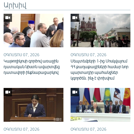
Արխիվ
English
Русский
ՀԵՏԵՎԵՔ ՄԵԶ
ՕԳՈՍՏՈՍ 07, 2026
ՕԳՈՍՏՈՍ 07, 2026
Կաթողիկոսի գործով առաջին
Սեպտեմբերի 1-ից Մոսկվայում
դատական նիստն ավարտվեց
ՀՀ քաղաքացիների համար նոր
դատավորի ինքնաբացարկով
պարտադիր պահանջներ
«Ազատության» բոլոր կայքերը
կգործեն. ինչ է փոխվում
ՕԳՈՍՏՈՍ 07, 2026
ՕԳՈՍՏՈՍ 07, 2026