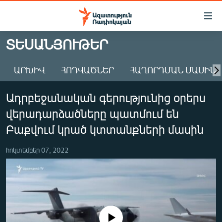
Մատչելիության
հղումներ
Անցնել
ՏԵՍԱՆՅՈՒԹԵՐ
հիմնական
ԱԶԱՏՈՒԹՅՈՒՆ TV
բովանդակությանը
ԱՐԽԻՎ
ՀՈԴՎԱԾՆԵՐ
ՀԱՂՈՐԴՄԱՆ ՄԱՍԻՆ
ՀԱՅԱՍՏԱՆ
Անցնել
հիմնական
ՔԱՂԱՔԱԿԱՆ
Ադրբեջանական գերությունից օրերս
մենյուին
ԸՆՏՐՈՒԹՅՈՒՆՆԵՐ 2026
Որոնում
վերադարձածները պատմում են
ԻՐԱՎՈՒՆՔ
Բաքվում կրած կտտանքների մասին
ՀԱՍԱՐԱԿՈՒԹՅՈՒՆ
հոկտեմբեր 07, 2022
ՏՆՏԵՍՈՒԹՅՈՒՆ
ՂԱՐԱԲԱՂ
ՊԱՏԵՐԱԶՄԻ 6 ՇԱԲԱԹՆԵՐԸ
ՏԱՐԱԾԱՇՐՋԱՆ
No media source currently available