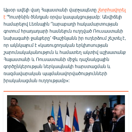
English
Այսօր ավելի վաղ Հայաստանի վարչապետը
շնորհավորել
Русский
է
Պուտինին ծննդյան օրվա կապակցությամբ։ Անվիճելի
համարելով Լեռնային Ղարաբաղի հակամարտության
գոտում հրադադարի հասնելուն ուղղված Ռուսաստանի
ՀԵՏԵՎԵՔ ՄԵԶ
նախագահի ջանքերը՝ Փաշինյանն իր ուղերձում շեշտել է,
որ ակնկալում է «կառուցողական երկխոսության
շարունակականություն և համատեղ ակտիվ աշխատանք
Հայաստանի և Ռուսաստանի միջև դաշնակցային
գործընկերության ներկապնակի հարստացման և
«Ազատության» բոլոր կայքերը
ռազմավարական պայմանավորվածությունների
իրականացման ուղղությամբ»: