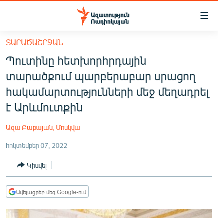
Մատչելիության
հղումներ
Անցնել
ՏԱՐԱԾԱՇՐՋԱՆ
հիմնական
ԱԶԱՏՈՒԹՅՈՒՆ TV
Պուտինը հետխորհրդային
բովանդակությանը
ՀԱՅԱՍՏԱՆ
Անցնել
տարածքում պարբերաբար սրացող
հիմնական
ՔԱՂԱՔԱԿԱՆ
հակամարտությունների մեջ մեղադրել
մենյուին
ԸՆՏՐՈՒԹՅՈՒՆՆԵՐ 2026
է Արևմուտքին
Որոնում
ԻՐԱՎՈՒՆՔ
Ազա Բաբայան, Մոսկվա
ՀԱՍԱՐԱԿՈՒԹՅՈՒՆ
հոկտեմբեր 07, 2022
ՏՆՏԵՍՈՒԹՅՈՒՆ
Կիսվել
ՂԱՐԱԲԱՂ
ՊԱՏԵՐԱԶՄԻ 6 ՇԱԲԱԹՆԵՐԸ
Ավելացրեք մեզ Google-ում
ՏԱՐԱԾԱՇՐՋԱՆ