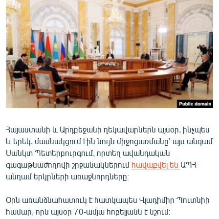
ՄԻՋԱԶԳԱՅԻՆ
ՄՇԱԿՈՒՅԹ
ՍՊՈՐՏ
ՄԵԿՆԱԲԱՆՈՒԹՅՈՒՆ
ՏՏ ԵՒ ԻՆՏԵՐՆԵՏ
ԿՈՐՈՆԱՎԻՐՈՒՍ
ԱՐԽԻՎ
Հայաստանի և Արդբեջանի ղեկավարներն այսօր, ինչպես
ՏԵՍԱՆՅՈՒԹԵՐ
և երեկ, մասնակցում էին նույն միջոցառմանը՝ այս անգամ
ԲԱՆԱՎԵՃ
Սանկտ Պետերբուրգում, որտեղ ավանդական
գագաթնաժողովի շրջանակներում
հավաքվել են
ԱՊՀ
ՁԳՏԵԼՈՎ ԼԱՎԱԳՈՒՅՆԻՆ
անդամ երկրների առաջնորդները։
ՓՈԴՔԱՍԹ
Օրն առանձնահատուկ է հատկապես Վլադիմիր Պուտնիի
Հայերեն
համար, որն այսօր 70-ամյա հոբելյանն է նշում։