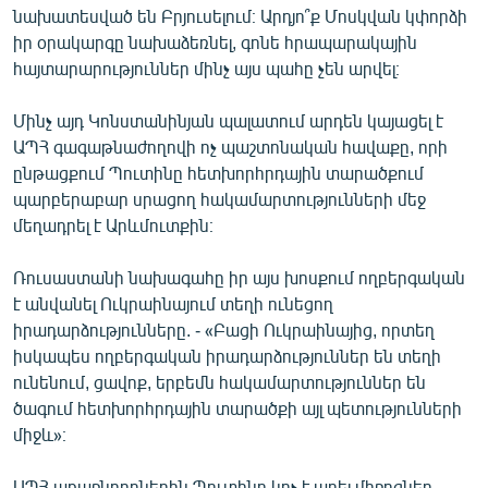
նախատեսված են Բրյուսելում։ Արդյո՞ք Մոսկվան կփորձի
իր օրակարգը նախաձեռնել, գոնե հրապարակային
հայտարարություններ մինչ այս պահը չեն արվել։
Մինչ այդ Կոնստանինյան պալատում արդեն կայացել է
ԱՊՀ գագաթնաժողովի ոչ պաշտոնական հավաքը, որի
ընթացքում Պուտինը հետխորհրդային տարածքում
պարբերաբար սրացող հակամարտությունների մեջ
մեղադրել է Արևմուտքին։
Ռուսաստանի նախագահը իր այս խոսքում ողբերգական
է անվանել Ուկրաինայում տեղի ունեցող
իրադարձությունները. - «Բացի Ուկրաինայից, որտեղ
իսկապես ողբերգական իրադարձություններ են տեղի
ունենում, ցավոք, երբեմն հակամարտություններ են
ծագում հետխորհրդային տարածքի այլ պետությունների
միջև»։
ԱՊՀ առաջնորդներին Պուտինը կոչ է արել միջոցներ