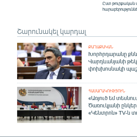
Ըստ թուրքական ա
հարաբերությունն
Շարունակել կարդալ
ՔԱՂԱՔԱԿԱՆ
Խորհրդարանը քնն
Վարդևանյանի թեկ
փոխխոսնակի պաշ
ՀԱՍԱՐԱԿՈՒԹՅՈՒՆ
«Առյուծ եմ տեսնու
Ծառուկյանի ընկեր
«Կենտրոն» TV-ն տ