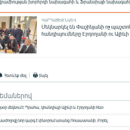
րամիության խորհրդի նախագահի և Ֆրանսիայի նախագահի
ԿԱՐԴԱՑԵՔ ՆԱԵՎ
Մեկնարկել են Փաշինյանի ոչ պաշտ
հանդիպումները Էրդողանի ու Ալիևի
Հետևեք մեզ
Տպել
թեմաներով
սօր մեկնում է Պրահա, կհանդիպի Ալիևի և Էրդողանի հետ
աժողովը նոր կարգ է փնտրում առանց Ռուսաստանի. Բորել