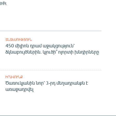
ցվել
ՏՆՏԵՍՈՒԹՅՈՒՆ
450 միլիոն դրամ աջակցություն՝
ձկնաբույծներին. կլուծի՞ ոլորտի խնդիրները
ԻՐԱՎՈՒՆՔ
Ծառուկյանին նոր՝ 3-րդ մեղադրանքն է
առաջադրվել