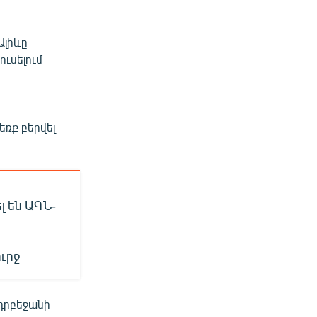
Ալիևը
ւսելում
եռք բերվել
լ են ԱԳՆ-
ւրջ
դրբեջանի