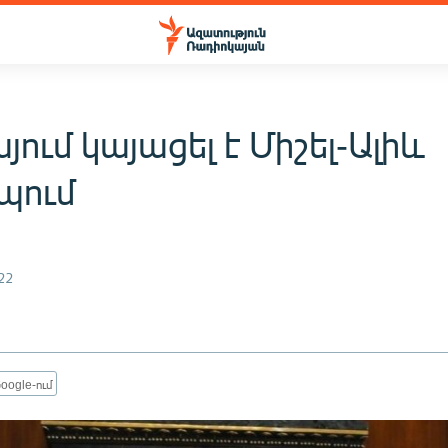
ում կայացել է Միշել-Ալիև
պում
22
oogle-ում