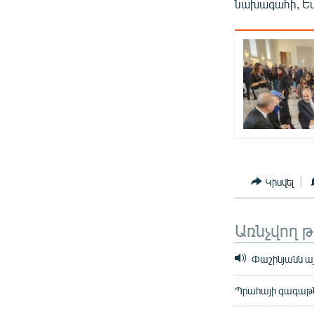
նախագահի, Եվ
Կիսվել
Առնչվող 
Փաշինյանն այ
Պրահայի գագաթն