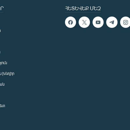
Ր
ՀԵՏԵՎԵՔ ՄԵԶ
ն
ն
յուն
 խնդիր
ան
նետ