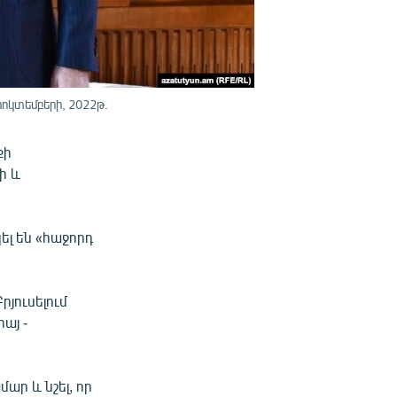
ոկտեմբերի, 2022թ.
քի
ի և
լ են «հաջորդ
յուսելում
այ -
ար և նշել, որ