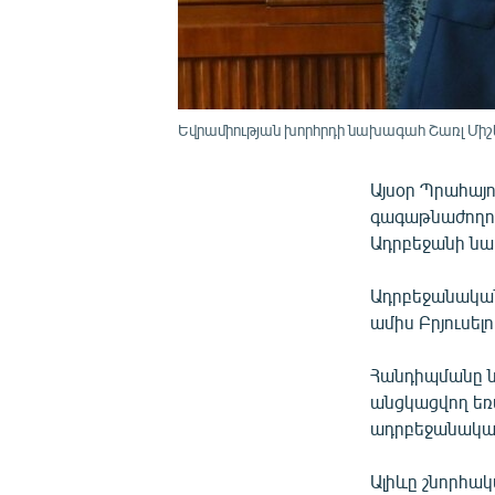
Եվրամիության խորհրդի նախագահ Շառլ Միշել
Այսօր Պրահայ
գագաթնաժողով
Ադրբեջանի նա
Ադրբեջանական
ամիս Բրյուսե
Հանդիպմանը ն
անցկացվող եռա
ադրբեջանական
Ալիևը շնորհակ