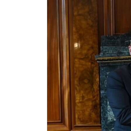
ՄԻՋԱԶԳԱՅԻՆ
ՄՇԱԿՈՒՅԹ
ՍՊՈՐՏ
ՄԵԿՆԱԲԱՆՈՒԹՅՈՒՆ
ՏՏ ԵՒ ԻՆՏԵՐՆԵՏ
ԿՈՐՈՆԱՎԻՐՈՒՍ
ԱՐԽԻՎ
ՏԵՍԱՆՅՈՒԹԵՐ
ԲԱՆԱՎԵՃ
ՁԳՏԵԼՈՎ ԼԱՎԱԳՈՒՅՆԻՆ
ՓՈԴՔԱՍԹ