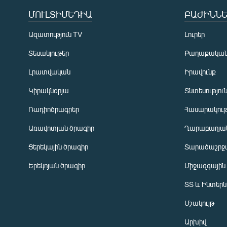
ՄՈՒԼՏԻՄԵԴԻԱ
ԲԱԺԻՆՆԵ
Ազատություն TV
Լուրեր
Տեսանյութեր
Քաղաքակա
Լրատվական
Իրավունք
Կիրակնօրյա
Տնտեսությու
Ռադիոծրագրեր
Հասարակութ
Առավոտյան ծրագիր
Ղարաբաղյան
Ցերեկային ծրագիր
Տարածաշրջ
Հայերեն
Երեկոյան ծրագիր
Միջազգային
English
ՏՏ և Ինտեր
Русский
Մշակույթ
ՀԵՏԵՎԵՔ ՄԵԶ
Արխիվ