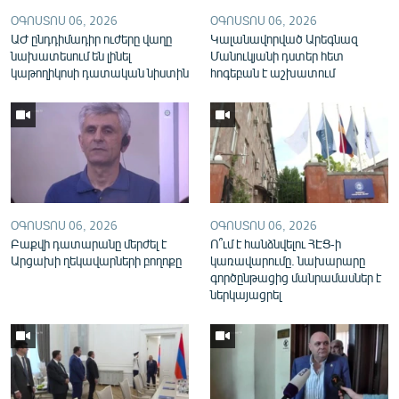
English
ՕԳՈՍՏՈՍ 06, 2026
ՕԳՈՍՏՈՍ 06, 2026
ԱԺ ընդդիմադիր ուժերը վաղը
Կալանավորված Արեգնազ
Русский
նախատեսում են լինել
Մանուկյանի դստեր հետ
կաթողիկոսի դատական նիստին
հոգեբան է աշխատում
ՀԵՏԵՎԵՔ ՄԵԶ
«Ազատության» բոլոր կայքերը
ՕԳՈՍՏՈՍ 06, 2026
ՕԳՈՍՏՈՍ 06, 2026
Բաքվի դատարանը մերժել է
Ո՞ւմ է հանձնվելու ՀԷՑ-ի
Արցախի ղեկավարների բողոքը
կառավարումը. նախարարը
գործընթացից մանրամասներ է
ներկայացրել