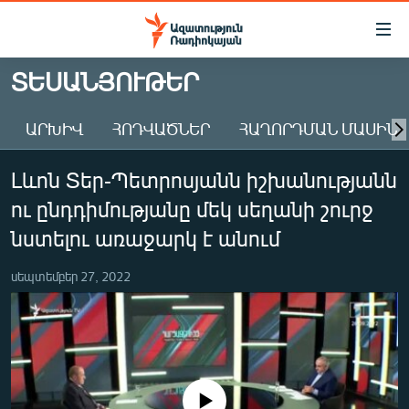
Մատչելիության
հղումներ
Անցնել
ՏԵՍԱՆՅՈՒԹԵՐ
հիմնական
ԱԶԱՏՈՒԹՅՈՒՆ TV
բովանդակությանը
ԱՐԽԻՎ
ՀՈԴՎԱԾՆԵՐ
ՀԱՂՈՐԴՄԱՆ ՄԱՍԻՆ
ՀԱՅԱՍՏԱՆ
Անցնել
հիմնական
ՔԱՂԱՔԱԿԱՆ
Լևոն Տեր-Պետրոսյանն իշխանությանն
մենյուին
ԸՆՏՐՈՒԹՅՈՒՆՆԵՐ 2026
Որոնում
ու ընդդիմությանը մեկ սեղանի շուրջ
ԻՐԱՎՈՒՆՔ
նստելու առաջարկ է անում
ՀԱՍԱՐԱԿՈՒԹՅՈՒՆ
սեպտեմբեր 27, 2022
ՏՆՏԵՍՈՒԹՅՈՒՆ
ՂԱՐԱԲԱՂ
ՊԱՏԵՐԱԶՄԻ 6 ՇԱԲԱԹՆԵՐԸ
ՏԱՐԱԾԱՇՐՋԱՆ
No media source currently available