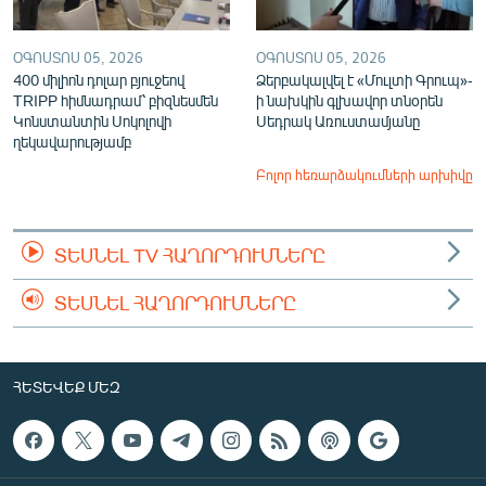
ՕԳՈՍՏՈՍ 05, 2026
ՕԳՈՍՏՈՍ 05, 2026
400 միլիոն դոլար բյուջեով
Ձերբակալվել է «Մուլտի Գրուպ»-
TRIPP հիմնադրամ՝ բիզնեսմեն
ի նախկին գլխավոր տնօրեն
Կոնստանտին Սոկոլովի
Սեդրակ Առուստամյանը
ղեկավարությամբ
Բոլոր հեռարձակումների արխիվը
ՏԵՍՆԵԼ TV ՀԱՂՈՐԴՈՒՄՆԵՐԸ
ՏԵՍՆԵԼ ՀԱՂՈՐԴՈՒՄՆԵՐԸ
ՀԵՏԵՎԵՔ ՄԵԶ