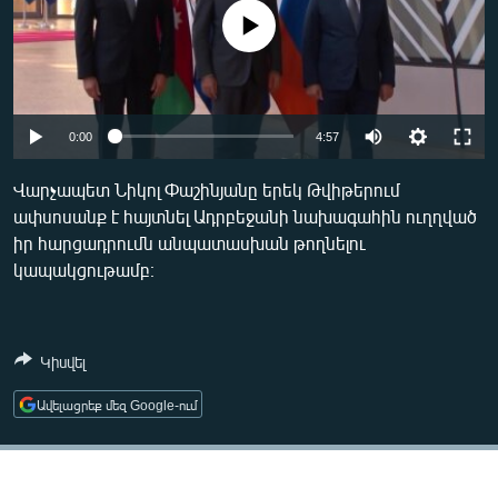
ՄԻՋԱԶԳԱՅԻՆ
No media source currently available
ՄՇԱԿՈՒՅԹ
ՍՊՈՐՏ
Auto
ՄԵԿՆԱԲԱՆՈՒԹՅՈՒՆ
0:00
4:57
240p
ՏՏ ԵՒ ԻՆՏԵՐՆԵՏ
Վարչապետ Նիկոլ Փաշինյանը երեկ Թվիթերում
ափսոսանք է հայտնել Ադրբեջանի նախագահին ուղղված
360p
ԿՈՐՈՆԱՎԻՐՈՒՍ
իր հարցադրումն անպատասխան թողնելու
480p
ԱՐԽԻՎ
Auto
240p
360p
480p
կապակցութամբ։
720p
ՏԵՍԱՆՅՈՒԹԵՐ
720p
1080p
1080p
ԲԱՆԱՎԵՃ
Կիսվել
ՁԳՏԵԼՈՎ ԼԱՎԱԳՈՒՅՆԻՆ
Ավելացրեք մեզ Google-ում
ՓՈԴՔԱՍԹ
Հայերեն