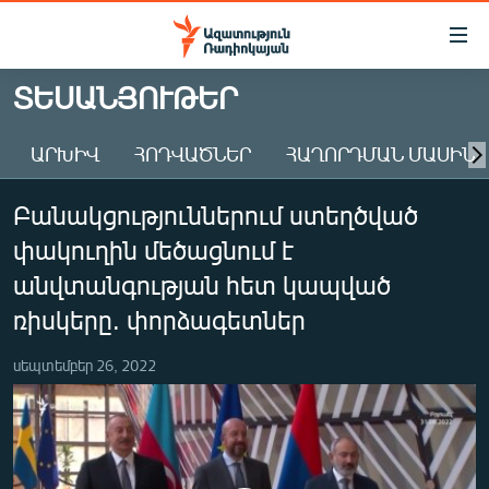
Մատչելիության
հղումներ
Անցնել
ՏԵՍԱՆՅՈՒԹԵՐ
հիմնական
ԱԶԱՏՈՒԹՅՈՒՆ TV
բովանդակությանը
ԱՐԽԻՎ
ՀՈԴՎԱԾՆԵՐ
ՀԱՂՈՐԴՄԱՆ ՄԱՍԻՆ
ՀԱՅԱՍՏԱՆ
Անցնել
հիմնական
ՔԱՂԱՔԱԿԱՆ
Բանակցություններում ստեղծված
մենյուին
ԸՆՏՐՈՒԹՅՈՒՆՆԵՐ 2026
Որոնում
փակուղին մեծացնում է
ԻՐԱՎՈՒՆՔ
անվտանգության հետ կապված
ՀԱՍԱՐԱԿՈՒԹՅՈՒՆ
ռիսկերը. փորձագետներ
ՏՆՏԵՍՈՒԹՅՈՒՆ
սեպտեմբեր 26, 2022
ՂԱՐԱԲԱՂ
ՊԱՏԵՐԱԶՄԻ 6 ՇԱԲԱԹՆԵՐԸ
ՏԱՐԱԾԱՇՐՋԱՆ