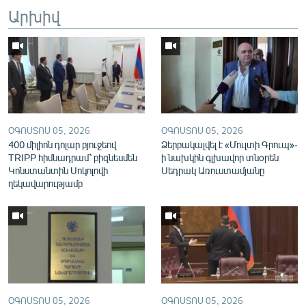
Արխիվ
English
Русский
ՀԵՏԵՎԵՔ ՄԵԶ
ՕԳՈՍՏՈՍ 05, 2026
ՕԳՈՍՏՈՍ 05, 2026
400 միլիոն դոլար բյուջեով
Ձերբակալվել է «Մուլտի Գրուպ»-
TRIPP հիմնադրամ՝ բիզնեսմեն
ի նախկին գլխավոր տնօրեն
«Ազատության» բոլոր կայքերը
Կոնստանտին Սոկոլովի
Սեդրակ Առուստամյանը
ղեկավարությամբ
ՕԳՈՍՏՈՍ 05, 2026
ՕԳՈՍՏՈՍ 05, 2026