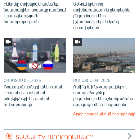
«Անունը փոխելով կհասնե՞նք
ԱԺ-ում երկրորդ
նպատակին». սոցապը դառնում
փոխնախագահին ընտրեցին,
է բարեկեցությա՞ն
ընդդիմությունն ու
նախարարություն
իշխանությունը միմյանց
վիրավորեցին
ՕԳՈՍՏՈՍ 05, 2026
ՕԳՈՍՏՈՍ 04, 2026
Ռուսական սանկցիաների տակ
Ումի՞ց և ի՞նչ «ազդակներ» է
է հայտնվել հայկական
ստացել Հաջիևը.
ըմպելիքների հերթական
ընդդիմությունն աշնանը «ծանր
խմբաքանակը
զարգացումներ է սպասում»
Բոլոր հեռարձակումների արխիվը
ՏԵՍՆԵԼ TV ՀԱՂՈՐԴՈՒՄՆԵՐԸ