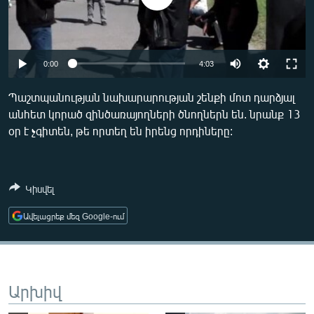
ՄԻՋԱԶԳԱՅԻՆ
ՄՇԱԿՈՒՅԹ
ՍՊՈՐՏ
Auto
0:00
4:03
ՄԵԿՆԱԲԱՆՈՒԹՅՈՒՆ
240p
Պաշտպանության նախարարության շենքի մոտ դարձյալ
ՏՏ ԵՒ ԻՆՏԵՐՆԵՏ
անհետ կորած զինծառայողների ծնողներն են. նրանք 13
360p
օր է չգիտեն, թե որտեղ են իրենց որդիները:
ԿՈՐՈՆԱՎԻՐՈՒՍ
480p
Auto
240p
360p
480p
ԱՐԽԻՎ
720p
720p
1080p
ՏԵՍԱՆՅՈՒԹԵՐ
Կիսվել
1080p
ԲԱՆԱՎԵՃ
Ավելացրեք մեզ Google-ում
ՁԳՏԵԼՈՎ ԼԱՎԱԳՈՒՅՆԻՆ
ՓՈԴՔԱՍԹ
Արխիվ
Հայերեն