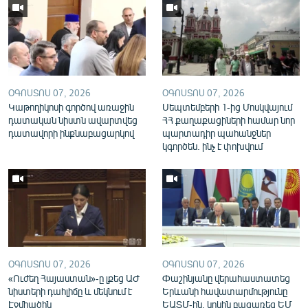
English
Русский
ՀԵՏԵՎԵՔ ՄԵԶ
ՕԳՈՍՏՈՍ 07, 2026
ՕԳՈՍՏՈՍ 07, 2026
Կաթողիկոսի գործով առաջին
Սեպտեմբերի 1-ից Մոսկվայում
դատական նիստն ավարտվեց
ՀՀ քաղաքացիների համար նոր
դատավորի ինքնաբացարկով
պարտադիր պահանջներ
կգործեն. ինչ է փոխվում
«Ազատության» բոլոր կայքերը
ՕԳՈՍՏՈՍ 07, 2026
ՕԳՈՍՏՈՍ 07, 2026
«Ուժեղ Հայաստան»-ը լքեց ԱԺ
Փաշինյանը վերահաստատեց
նիստերի դահլիճը և մեկնում է
Երևանի հավատարմությունը
Էջմիածին
ԵԱՏՄ-ին, կրկին բացառեց ԵՄ