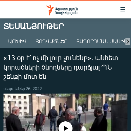
Մատչելիության
հղումներ
Անցնել
ՏԵՍԱՆՅՈՒԹԵՐ
հիմնական
ԱԶԱՏՈՒԹՅՈՒՆ TV
բովանդակությանը
ԱՐԽԻՎ
ՀՈԴՎԱԾՆԵՐ
ՀԱՂՈՐԴՄԱՆ ՄԱՍԻՆ
ՀԱՅԱՍՏԱՆ
Անցնել
հիմնական
ՔԱՂԱՔԱԿԱՆ
«13 օր է՝ ոչ մի լուր չունենք». անհետ
մենյուին
ԸՆՏՐՈՒԹՅՈՒՆՆԵՐ 2026
Որոնում
կորածների ծնողները դարձյալ ՊՆ
ԻՐԱՎՈՒՆՔ
շենքի մոտ են
ՀԱՍԱՐԱԿՈՒԹՅՈՒՆ
սեպտեմբեր 26, 2022
ՏՆՏԵՍՈՒԹՅՈՒՆ
ՂԱՐԱԲԱՂ
ՊԱՏԵՐԱԶՄԻ 6 ՇԱԲԱԹՆԵՐԸ
ՏԱՐԱԾԱՇՐՋԱՆ
No media source currently available