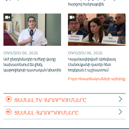
հարցով հանրաքվեն
ՕԳՈՍՏՈՍ 06, 2026
ՕԳՈՍՏՈՍ 06, 2026
ԱԺ ընդդիմադիր ուժերը վաղը
Կալանավորված Արեգնազ
նախատեսում են լինել
Մանուկյանի դստեր հետ
կաթողիկոսի դատական նիստին
հոգեբան է աշխատում
Բոլոր հեռարձակումների արխիվը
ՏԵՍՆԵԼ TV ՀԱՂՈՐԴՈՒՄՆԵՐԸ
ՏԵՍՆԵԼ ՀԱՂՈՐԴՈՒՄՆԵՐԸ