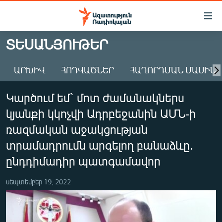
Մատչելիության
հղումներ
Անցնել
ՏԵՍԱՆՅՈՒԹԵՐ
հիմնական
ԱԶԱՏՈՒԹՅՈՒՆ TV
բովանդակությանը
ԱՐԽԻՎ
ՀՈԴՎԱԾՆԵՐ
ՀԱՂՈՐԴՄԱՆ ՄԱՍԻՆ
ՀԱՅԱՍՏԱՆ
Անցնել
հիմնական
ՔԱՂԱՔԱԿԱՆ
Կարծում եմ` մոտ ժամանակներս
մենյուին
ԸՆՏՐՈՒԹՅՈՒՆՆԵՐ 2026
Որոնում
կյանքի կկոչվի Ադրբեջանին ԱՄՆ-ի
ԻՐԱՎՈՒՆՔ
ռազմական աջակցության
ՀԱՍԱՐԱԿՈՒԹՅՈՒՆ
տրամադրումն արգելող բանաձևը.
ընդդիմադիր պատգամավոր
ՏՆՏԵՍՈՒԹՅՈՒՆ
ՂԱՐԱԲԱՂ
սեպտեմբեր 19, 2022
ՊԱՏԵՐԱԶՄԻ 6 ՇԱԲԱԹՆԵՐԸ
ՏԱՐԱԾԱՇՐՋԱՆ