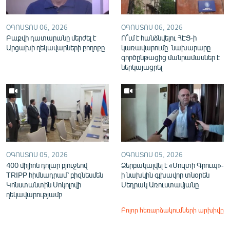
ՕԳՈՍՏՈՍ 06, 2026
ՕԳՈՍՏՈՍ 06, 2026
Բաքվի դատարանը մերժել է
Ո՞ւմ է հանձնվելու ՀԷՑ-ի
Արցախի ղեկավարների բողոքը
կառավարումը. նախարարը
գործընթացից մանրամասներ է
ներկայացրել
ՕԳՈՍՏՈՍ 05, 2026
ՕԳՈՍՏՈՍ 05, 2026
400 միլիոն դոլար բյուջեով
Ձերբակալվել է «Մուլտի Գրուպ»-
TRIPP հիմնադրամ՝ բիզնեսմեն
ի նախկին գլխավոր տնօրեն
Կոնստանտին Սոկոլովի
Սեդրակ Առուստամյանը
ղեկավարությամբ
Բոլոր հեռարձակումների արխիվը