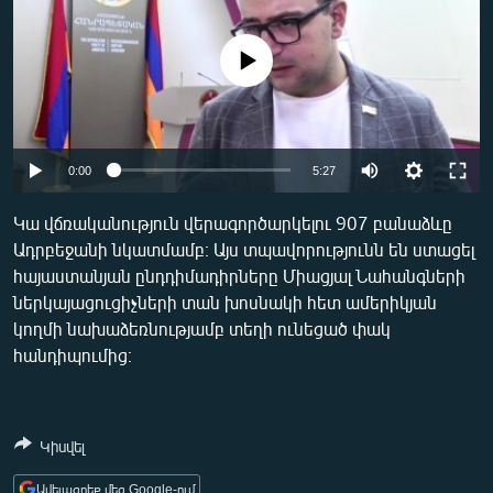
ՄԻՋԱԶԳԱՅԻՆ
ՄՇԱԿՈՒՅԹ
No media source currently available
ՍՊՈՐՏ
ՄԵԿՆԱԲԱՆՈՒԹՅՈՒՆ
Auto
0:00
5:27
ՏՏ ԵՒ ԻՆՏԵՐՆԵՏ
240p
ԿՈՐՈՆԱՎԻՐՈՒՍ
Կա վճռականություն վերագործարկելու 907 բանաձևը
Ադրբեջանի նկատմամբ։ Այս տպավորությունն են ստացել
360p
ԱՐԽԻՎ
հայաստանյան ընդդիմադիրները Միացյալ Նահանգների
480p
ՏԵՍԱՆՅՈՒԹԵՐ
Auto
240p
360p
480p
ներկայացուցիչների տան խոսնակի հետ ամերիկյան
կողմի նախաձեռնությամբ տեղի ունեցած փակ
720p
ԲԱՆԱՎԵՃ
720p
1080p
հանդիպումից։
1080p
ՁԳՏԵԼՈՎ ԼԱՎԱԳՈՒՅՆԻՆ
ՓՈԴՔԱՍԹ
Կիսվել
Հայերեն
Ավելացրեք մեզ Google-ում