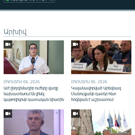
English
Русский
Արխիվ
ՀԵՏԵՎԵՔ ՄԵԶ
«Ազատության» բոլոր կայքերը
ՕԳՈՍՏՈՍ 06, 2026
ՕԳՈՍՏՈՍ 06, 2026
ԱԺ ընդդիմադիր ուժերը վաղը
Կալանավորված Արեգնազ
նախատեսում են լինել
Մանուկյանի դստեր հետ
կաթողիկոսի դատական նիստին
հոգեբան է աշխատում