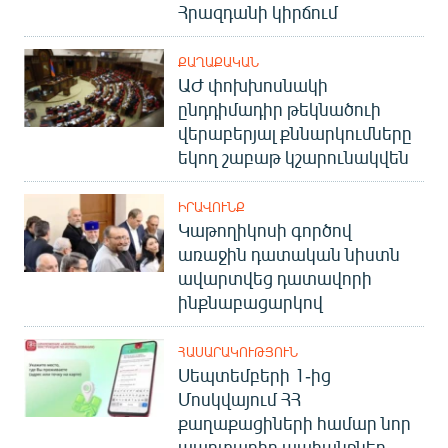
Հրազդանի կիրճում
ՔԱՂԱՔԱԿԱՆ
ԱԺ փոխխոսնակի
ընդդիմադիր թեկնածուի
վերաբերյալ քննարկումները
եկող շաբաթ կշարունակվեն
ԻՐԱՎՈՒՆՔ
Կաթողիկոսի գործով
առաջին դատական նիստն
ավարտվեց դատավորի
ինքնաբացարկով
ՀԱՍԱՐԱԿՈՒԹՅՈՒՆ
Սեպտեմբերի 1-ից
Մոսկվայում ՀՀ
քաղաքացիների համար նոր
պարտադիր պահանջներ