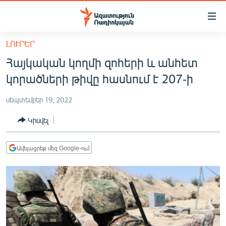
Մատչելիության
հղումներ
Անցնել
ԼՈՒՐԵՐ
հիմնական
ԱԶԱՏՈՒԹՅՈՒՆ TV
Հայկական կողմի զոհերի և անհետ
բովանդակությանը
ՀԱՅԱՍՏԱՆ
Անցնել
կորածների թիվը հասնում է 207-ի
հիմնական
ՔԱՂԱՔԱԿԱՆ
մենյուին
սեպտեմբեր 19, 2022
ԸՆՏՐՈՒԹՅՈՒՆՆԵՐ 2026
Որոնում
Կիսվել
ԻՐԱՎՈՒՆՔ
ՀԱՍԱՐԱԿՈՒԹՅՈՒՆ
Ավելացրեք մեզ Google-ում
ՏՆՏԵՍՈՒԹՅՈՒՆ
ՂԱՐԱԲԱՂ
ՊԱՏԵՐԱԶՄԻ 6 ՇԱԲԱԹՆԵՐԸ
ՏԱՐԱԾԱՇՐՋԱՆ