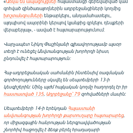
«
Առկա են ապացույցներ
հայաստանցի գերեվարված կամ
English
զոհված զինծառայողներին ադրբեջանցիների կողմից
խոշտանգումների
ենթարկելու, անդամահատելու,
Русский
այդպիսով ապօրինի կերպով կյանքից զրկելու դեպքերի
վերաբերյալ», - ասված է հայտարարությունում։
ՀԵՏԵՎԵՔ ՄԵԶ
Վարչապետ Նիկոլ Փաշինյանի գլխավորությամբ այսօր
տեղի է ունեցել Անվտանգության խորհրդի նիստ,
ընդունվել է հայտարարություն։
Հայ-ադրբեջանական սահմանին ինտենսիվ ռազմական
«Ազատության» բոլոր կայքերը
գործողությունները սկսվել են սեպտեմբերի 13-ի
կեսգիշերին: Մինչ այժմ հայկական կողմը հաղորդել էր իր
հաստատված 135
,
Ադրբեջանը՝ 79
զոհվածների մասին:
Սեպտեմբերի 14-ի երեկոյան
Հայաստանի
անվտանգության խորհրդի քարտուղարը հայտարարեց
,
որ միջազգային հանրության ներգրավվածության
շնորհիվ հաջողվել է ձեռք բերել հրադադարի