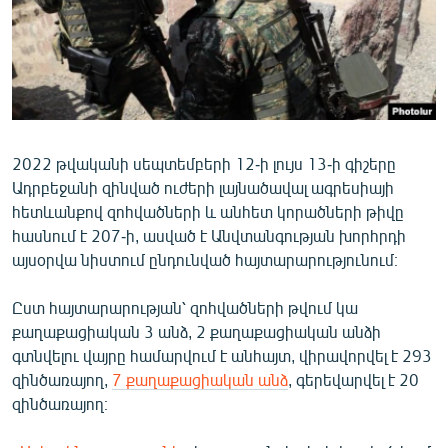
ՄԻՋԱԶԳԱՅԻՆ
ՄՇԱԿՈՒՅԹ
ՍՊՈՐՏ
ՄԵԿՆԱԲԱՆՈՒԹՅՈՒՆ
ՏՏ ԵՒ ԻՆՏԵՐՆԵՏ
2022 թվականի սեպտեմբերի 12-ի լույս 13-ի գիշերը
Ադրբեջանի զինված ուժերի լայնածավալ ագրեսիայի
ԿՈՐՈՆԱՎԻՐՈՒՍ
հետևանքով զոհվածների և անհետ կորածների թիվը
ԱՐԽԻՎ
հասնում է 207-ի, ասված է Անվտանգության խորհրդի
այսօրվա նիստում ընդունված հայտարարությունում։
ՏԵՍԱՆՅՈՒԹԵՐ
ԲԱՆԱՎԵՃ
Ըստ հայտարարության՝ զոհվածների թվում կա
քաղաքացիական 3 անձ, 2 քաղաքացիական անձի
ՁԳՏԵԼՈՎ ԼԱՎԱԳՈՒՅՆԻՆ
գտնվելու վայրը համարվում է անհայտ, վիրավորվել է 293
ՓՈԴՔԱՍԹ
զինծառայող,
7 քաղաքացիական անձ
, գերեվարվել է 20
զինծառայող։
Հայերեն