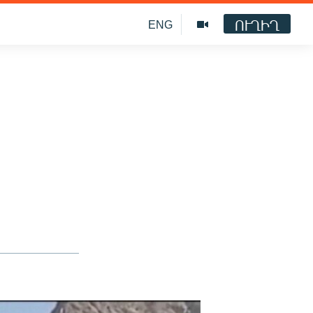
ՈՒՂԻՂ
ENG