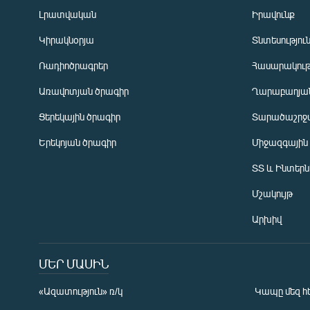
Լրատվական
Իրավունք
Կիրակնօրյա
Տնտեսությու
Ռադիոծրագրեր
Հասարակութ
Առավոտյան ծրագիր
Ղարաբաղյան
Ցերեկային ծրագիր
Տարածաշրջ
Հայերեն
Երեկոյան ծրագիր
Միջազգային
English
ՏՏ և Ինտեր
Русский
Մշակույթ
ՀԵՏԵՎԵՔ ՄԵԶ
Արխիվ
ՄԵՐ ՄԱՍԻՆ
«Ազատություն» ռ/կ
Կապը մեզ հ
«Ազատության» բոլոր կայքերը