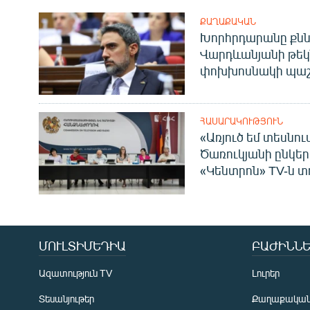
ՔԱՂԱՔԱԿԱՆ
Խորհրդարանը քնն
Վարդևանյանի թեկ
փոխխոսնակի պաշ
ՀԱՍԱՐԱԿՈՒԹՅՈՒՆ
«Առյուծ եմ տեսնու
Ծառուկյանի ընկեր
«Կենտրոն» TV-ն տ
ՄՈՒԼՏԻՄԵԴԻԱ
ԲԱԺԻՆՆԵ
Ազատություն TV
Լուրեր
Տեսանյութեր
Քաղաքակա