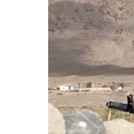
ՄԻՋԱԶԳԱՅԻՆ
ՄՇԱԿՈՒՅԹ
ՍՊՈՐՏ
ՄԵԿՆԱԲԱՆՈՒԹՅՈՒՆ
ՏՏ ԵՒ ԻՆՏԵՐՆԵՏ
ԿՈՐՈՆԱՎԻՐՈՒՍ
ԱՐԽԻՎ
ՏԵՍԱՆՅՈՒԹԵՐ
ԲԱՆԱՎԵՃ
ՁԳՏԵԼՈՎ ԼԱՎԱԳՈՒՅՆԻՆ
ՓՈԴՔԱՍԹ