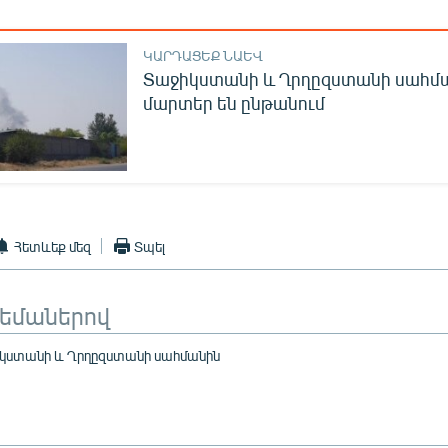
ԿԱՐԴԱՑԵՔ ՆԱԵՎ
Տաջիկստանի և Ղրղըզստանի սահմ
մարտեր են ընթանում
Հետևեք մեզ
Տպել
թեմաներով
կստանի և Ղրղըզստանի սահմանին