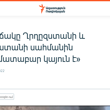
ճակը Ղրղըզստանի և
ստանի սահմանին
մատաբար կայուն է»
022
oogle-ում