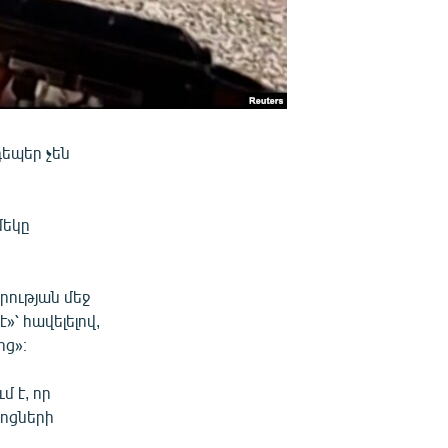
եպեր չեն
մեկը
ության մեջ
»՝ հավելելով,
ից»։
 է, որ
ջոցների