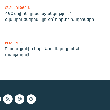
ՏՆՏԵՍՈՒԹՅՈՒՆ
450 միլիոն դրամ աջակցություն՝
ձկնաբույծներին. կլուծի՞ ոլորտի խնդիրները
ԻՐԱՎՈՒՆՔ
Ծառուկյանին նոր՝ 3-րդ մեղադրանքն է
առաջադրվել