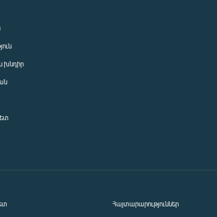
ն
յուն
 խնդիր
ան
նետ
ետ
Հայտարարություններ