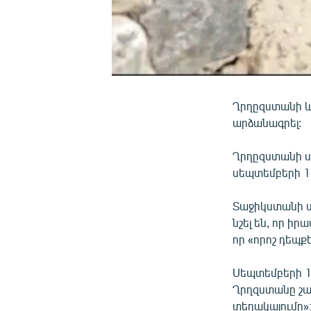
Ղրղըզստանի և
արձանագրել:
Ղրղըզստանի ս
սեպտեմբերի 17
Տաջիկստանի 
նշել են, որ ի
որ «որոշ դեպք
Սեպտեմբերի 17
Ղրղզստանը շար
տեղակայումը»