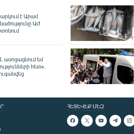
արկում է Արամ
նածությունը ԱԺ
տոնում
մ, ասոցացնում եմ
ությունների հետ».
ուգանվեց
Ր
ՀԵՏԵՎԵՔ ՄԵԶ
ն