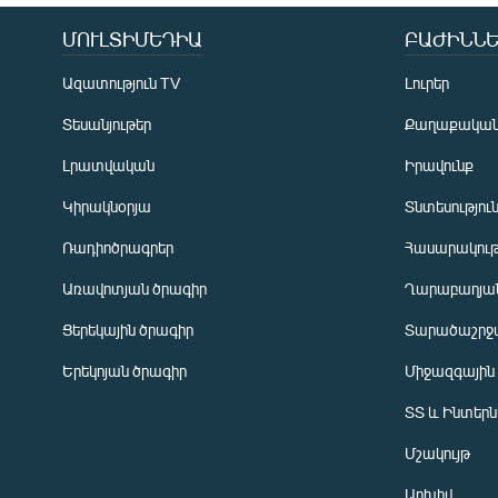
ՄՈՒԼՏԻՄԵԴԻԱ
ԲԱԺԻՆՆԵ
Ազատություն TV
Լուրեր
Տեսանյութեր
Քաղաքակա
Լրատվական
Իրավունք
Կիրակնօրյա
Տնտեսությու
Ռադիոծրագրեր
Հասարակութ
Առավոտյան ծրագիր
Ղարաբաղյան
Ցերեկային ծրագիր
Տարածաշրջ
Հայերեն
Երեկոյան ծրագիր
Միջազգային
English
ՏՏ և Ինտեր
Русский
Մշակույթ
ՀԵՏԵՎԵՔ ՄԵԶ
Արխիվ