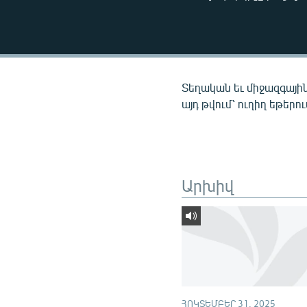
ՄԻՋԱԶԳԱՅԻՆ
ՄՇԱԿՈՒՅԹ
ՍՊՈՐՏ
ՄԵԿՆԱԲԱՆՈՒԹՅՈՒՆ
Տեղական եւ միջազգային
ՏՏ ԵՒ ԻՆՏԵՐՆԵՏ
այդ թվում՝ ուղիղ եթերո
ԿՈՐՈՆԱՎԻՐՈՒՍ
ԱՐԽԻՎ
ՏԵՍԱՆՅՈՒԹԵՐ
Արխիվ
ԲԱՆԱՎԵՃ
ՁԳՏԵԼՈՎ ԼԱՎԱԳՈՒՅՆԻՆ
ՓՈԴՔԱՍԹ
ՀՈԿՏԵՄԲԵՐ 31, 2025