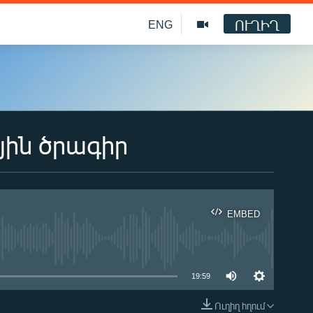
ՈՒՂԻՂ
ENG
յին ծրագիր
EMBED
ble
19:59
Ուղիղ հղում