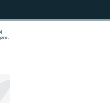
EMBED
սին,
թյուն: