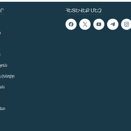
Ր
ՀԵՏԵՎԵՔ ՄԵԶ
ն
ն
յուն
 խնդիր
ան
նետ