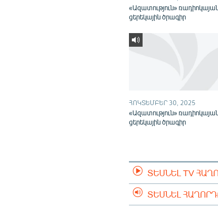
«Ազատություն» ռադիոկայա
ցերեկային ծրագիր
ՀՈԿՏԵՄԲԵՐ 30, 2025
«Ազատություն» ռադիոկայա
ցերեկային ծրագիր
ՏԵՍՆԵԼ TV ՀԱՂ
ՏԵՍՆԵԼ ՀԱՂՈՐ