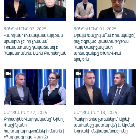
English
Русский
ՀՈԿՏԵՄԲԵՐ 02, 2025
ՀՈԿՏԵՄԲԵՐ 01, 2025
ՀԵՏԵՎԵՔ ՄԵԶ
Վարդան Ղուկասյանն այդքան
Միայն Փաշինյա՞նն է հասկացել՝
միամիտ չէ, որ չիմանա՝
ինչ է գրված փաստաթղթում.
Ռուսաստանը դավաճանել է
Հայկ Մամիջանյանի
Հայաստանին. Լևոն Բարսեղյան
արձագանքը ԵԽԽՎ-ում
ելույթին
«Ազատության» բոլոր կայքերը
ՍԵՊՏԵՄԲԵՐ 22, 2025
ՍԵՊՏԵՄԲԵՐ 18, 2025
Քրիստինե Վարդանյանը՝ Նիկոլ
Հայերի երես չտեսնելու՝ Ալիևի
Փաշինյանի
պահանջը կատարվե՞լ է. Արման
հայտարարությունների մասին |
Եղոյանի մեկնաբանությունը
«Հարցազրույց Կարլեն