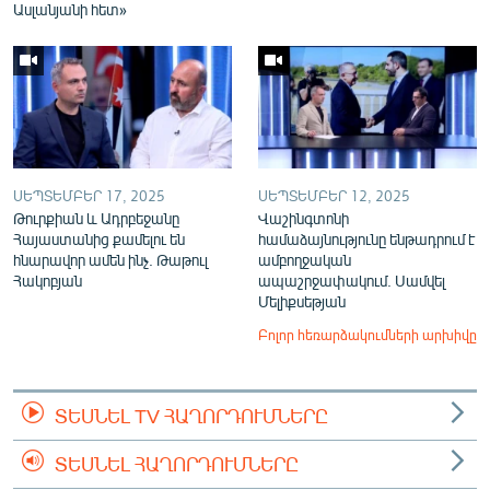
Ասլանյանի հետ»
ՍԵՊՏԵՄԲԵՐ 17, 2025
ՍԵՊՏԵՄԲԵՐ 12, 2025
Թուրքիան և Ադրբեջանը
Վաշինգտոնի
Հայաստանից քամելու են
համաձայնությունը ենթադրում է
հնարավոր ամեն ինչ. Թաթուլ
ամբողջական
Հակոբյան
ապաշրջափակում. Սամվել
Մելիքսեթյան
Բոլոր հեռարձակումների արխիվը
ՏԵՍՆԵԼ TV ՀԱՂՈՐԴՈՒՄՆԵՐԸ
ՏԵՍՆԵԼ ՀԱՂՈՐԴՈՒՄՆԵՐԸ