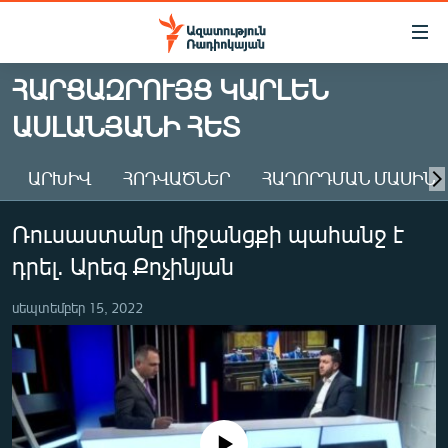
Մատչելիության
հղումներ
Անցնել
ՀԱՐՑԱԶՐՈՒՅՑ ԿԱՐԼԵՆ
հիմնական
ԱԶԱՏՈՒԹՅՈՒՆ TV
ԱՍԼԱՆՅԱՆԻ ՀԵՏ
բովանդակությանը
ՀԱՅԱՍՏԱՆ
Անցնել
հիմնական
ՔԱՂԱՔԱԿԱՆ
ԱՐԽԻՎ
ՀՈԴՎԱԾՆԵՐ
ՀԱՂՈՐԴՄԱՆ ՄԱՍԻՆ
մենյուին
ԸՆՏՐՈՒԹՅՈՒՆՆԵՐ 2026
Որոնում
Ռուսաստանը միջանցքի պահանջ է
ԻՐԱՎՈՒՆՔ
դրել. Արեգ Քոչինյան
ՀԱՍԱՐԱԿՈՒԹՅՈՒՆ
սեպտեմբեր 15, 2022
ՏՆՏԵՍՈՒԹՅՈՒՆ
ՂԱՐԱԲԱՂ
ՊԱՏԵՐԱԶՄԻ 6 ՇԱԲԱԹՆԵՐԸ
ՏԱՐԱԾԱՇՐՋԱՆ
No media source currently available