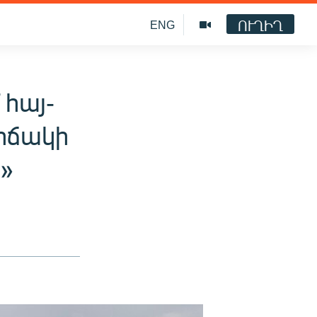
ՈՒՂԻՂ
ENG
 հայ-
իճակի
»