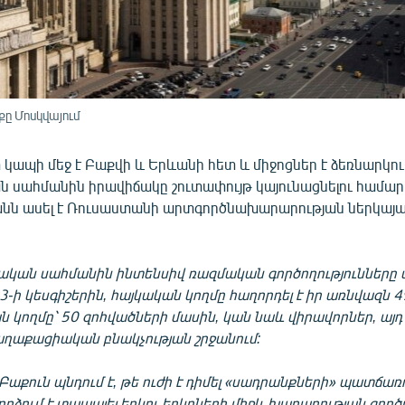
ը Մոսկվայում
կապի մեջ է Բաքվի և Երևանի հետ և միջոցներ է ձեռնարկում
 սահմանին իրավիճակը շուտափույթ կայունացնելու համար
անն ասել է Ռուսաստանի արտգործնախարարության ներկայա
ական սահմանին ինտենսիվ ռազմական գործողությունները ս
-ի կեսգիշերին, հայկական կողմը հաղորդել է իր առնվազն 4
կողմը՝ 50 զոհվածների մասին, կան նաև վիրավորներ, այդ 
ղաքացիական բնակչության շրջանում:
քուն պնդում է, թե ուժի է դիմել «սադրանքների» պատճառո
րձում է տապալել երկու երկրների միջև խաղաղության գործ