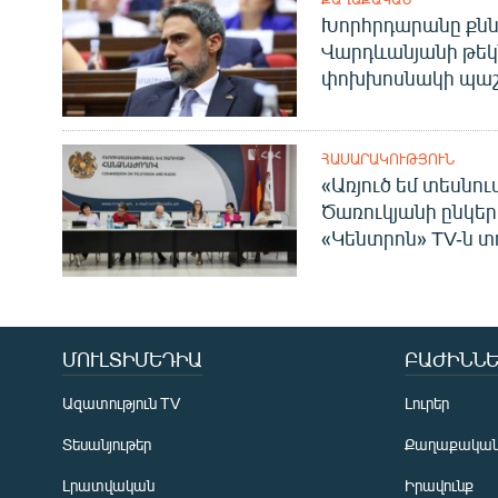
Խորհրդարանը քնն
Վարդևանյանի թեկ
փոխխոսնակի պաշ
ՀԱՍԱՐԱԿՈՒԹՅՈՒՆ
«Առյուծ եմ տեսնու
Ծառուկյանի ընկեր
«Կենտրոն» TV-ն տ
ՄՈՒԼՏԻՄԵԴԻԱ
ԲԱԺԻՆՆԵ
Ազատություն TV
Լուրեր
Տեսանյութեր
Քաղաքակա
Լրատվական
Իրավունք