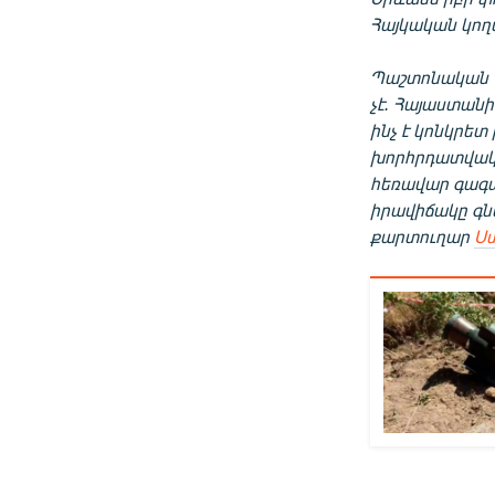
Հայկական կող
Պաշտոնական Ե
չէ. Հայաստանի
ինչ է կոնկրետ
խորհրդատվակա
հեռավար գագ
իրավիճակը գն
քարտուղար
Ստ