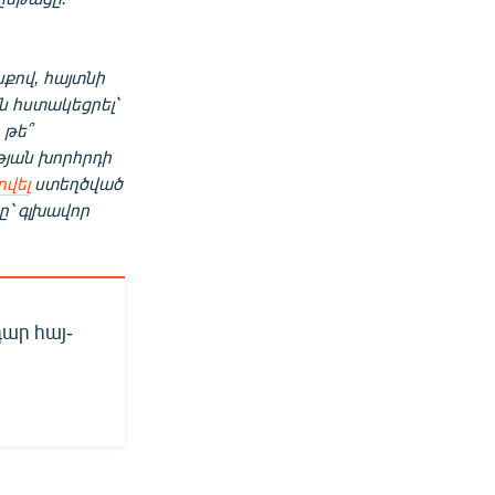
քով, հայտնի
ն հստակեցրել՝
 թե՞
թյան խորհրդի
րվել
ստեղծված
ը՝ գլխավոր
ար հայ-