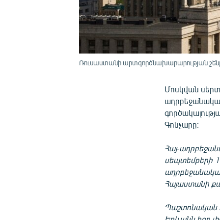
Ռուսաստանի արտգործնախարարության շենք
Մոսկվան սերտ 
ադրբեջանական
գործակալությ
Գոնչարը։
Հայ-ադրբեջան
սեպտեմբերի 13
ադրբեջանական 
Հայաստանի քա
Պաշտոնական Բա
Երևանն իբր փո