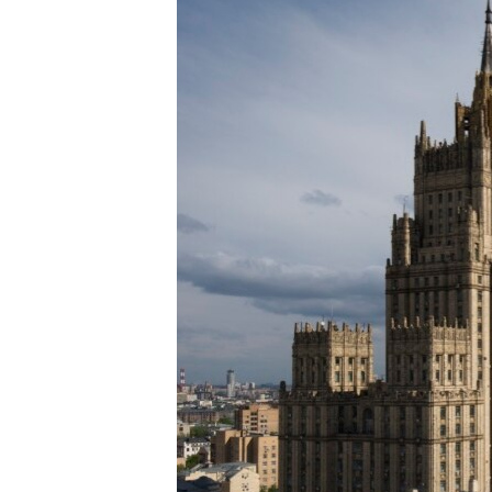
ՄԻՋԱԶԳԱՅԻՆ
ՄՇԱԿՈՒՅԹ
ՍՊՈՐՏ
ՄԵԿՆԱԲԱՆՈՒԹՅՈՒՆ
ՏՏ ԵՒ ԻՆՏԵՐՆԵՏ
ԿՈՐՈՆԱՎԻՐՈՒՍ
ԱՐԽԻՎ
ՏԵՍԱՆՅՈՒԹԵՐ
ԲԱՆԱՎԵՃ
ՁԳՏԵԼՈՎ ԼԱՎԱԳՈՒՅՆԻՆ
ՓՈԴՔԱՍԹ