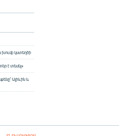
 խումբ կստեղծի
եր է տեսել»
քենը՝ Ալիևին և
ՏՆՏԵՍՈՒԹՅՈՒՆ