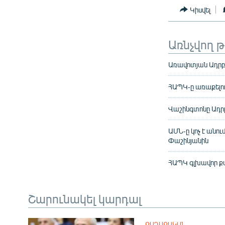
Կիսվել
Առնչվող 
Առավոտյան Ադրբե
ՀԱՊԿ-ը առաքելո
Վաշինգտոնը Ադր
ԱՄՆ-ը կոչ է անո
Փաշինյանին
ՀԱՊԿ գլխավոր քա
Շարունակել կարդալ
ՔԱՂԱՔԱԿԱՆ