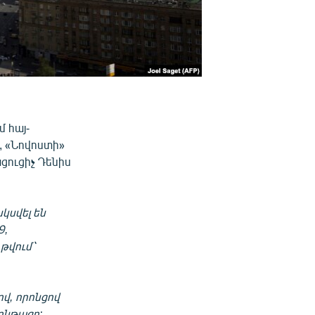
 հայ-
, «Նովոստի»
ցուցիչ Դենիս
կսվել են
9,
թվում՝
վ, որոնցով
ընթացը: