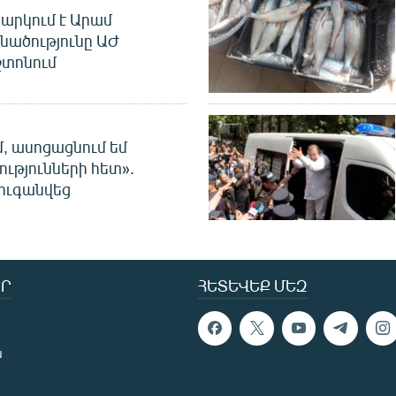
արկում է Արամ
նածությունը ԱԺ
տոնում
մ, ասոցացնում եմ
ությունների հետ».
ուգանվեց
Ր
ՀԵՏԵՎԵՔ ՄԵԶ
ն