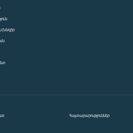
ն
յուն
 խնդիր
ան
նետ
ետ
Հայտարարություններ