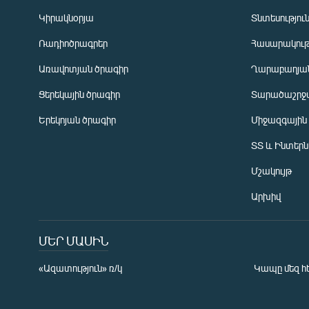
Կիրակնօրյա
Տնտեսությու
Ռադիոծրագրեր
Հասարակութ
Առավոտյան ծրագիր
Ղարաբաղյան
Ցերեկային ծրագիր
Տարածաշրջ
Հայերեն
Երեկոյան ծրագիր
Միջազգային
English
ՏՏ և Ինտեր
Русский
Մշակույթ
ՀԵՏԵՎԵՔ ՄԵԶ
Արխիվ
ՄԵՐ ՄԱՍԻՆ
«Ազատություն» ռ/կ
Կապը մեզ հ
«Ազատության» բոլոր կայքերը