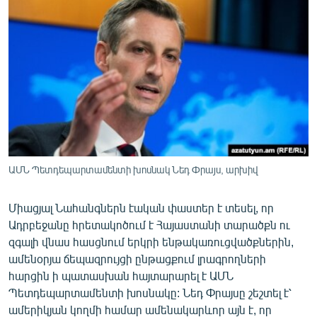
ՄԻՋԱԶԳԱՅԻՆ
ՄՇԱԿՈՒՅԹ
ՍՊՈՐՏ
ՄԵԿՆԱԲԱՆՈՒԹՅՈՒՆ
ՏՏ ԵՒ ԻՆՏԵՐՆԵՏ
ԿՈՐՈՆԱՎԻՐՈՒՍ
ԱՐԽԻՎ
ԱՄՆ Պետդեպարտամենտի խոսնակ Նեդ Փրայս, արխիվ
ՏԵՍԱՆՅՈՒԹԵՐ
Միացյալ Նահանգներն էական փաստեր է տեսել, որ
ԲԱՆԱՎԵՃ
Ադրբեջանը հրետակոծում է Հայաստանի տարածքն ու
ՁԳՏԵԼՈՎ ԼԱՎԱԳՈՒՅՆԻՆ
զգալի վնաս հասցնում երկրի ենթակառուցվածքներին,
ամենօրյա ճեպազրույցի ընթացքում լրագրողների
ՓՈԴՔԱՍԹ
հարցին ի պատասխան հայտարարել է ԱՄՆ
Պետդեպարտամենտի խոսնակը: Նեդ Փրայսը շեշտել է՝
Հայերեն
ամերիկյան կողմի համար ամենակարևոր այն է, որ