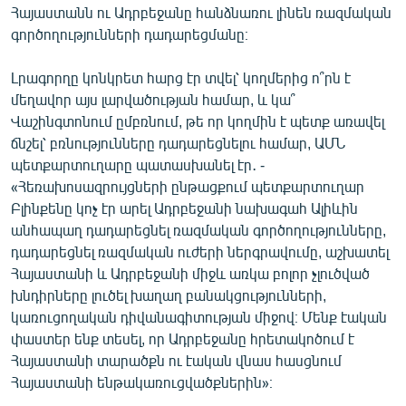
Հայաստանն ու Ադրբեջանը հանձնառու լինեն ռազմական
English
գործողությունների դադարեցմանը։
Русский
Լրագորղը կոնկրետ հարց էր տվել՝ կողմերից ո՞րն է
ՀԵՏԵՎԵՔ ՄԵԶ
մեղավոր այս լարվածության համար, և կա՞
Վաշինգտոնում ըմբռնում, թե որ կողմին է պետք առավել
ճնշել՝ բռնությունները դադարեցնելու համար, ԱՄՆ
պետքարտուղարը պատասխանել էր․ -
«Հեռախոսազրույցների ընթացքում պետքարտուղար
Բլինքենը կոչ էր արել Ադրբեջանի նախագահ Ալիևին
«Ազատության» բոլոր կայքերը
անհապաղ դադարեցնել ռազմական գործողությունները,
դադարեցնել ռազմական ուժերի ներգրավումը, աշխատել
Հայաստանի և Ադրբեջանի միջև առկա բոլոր չլուծված
խնդիրները լուծել խաղաղ բանակցությունների,
կառուցողական դիվանագիտության միջով։ Մենք էական
փաստեր ենք տեսել, որ Ադրբեջանը հրետակոծում է
Հայաստանի տարածքն ու էական վնաս հասցնում
Հայաստանի ենթակառուցվածքներին»։