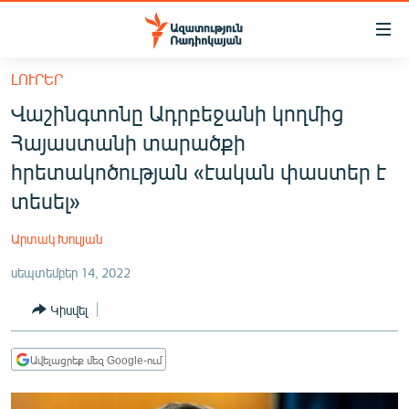
Մատչելիության
հղումներ
Անցնել
ԼՈՒՐԵՐ
հիմնական
ԱԶԱՏՈՒԹՅՈՒՆ TV
Վաշինգտոնը Ադրբեջանի կողմից
բովանդակությանը
ՀԱՅԱՍՏԱՆ
Անցնել
Հայաստանի տարածքի
հիմնական
ՔԱՂԱՔԱԿԱՆ
հրետակոծության «էական փաստեր է
մենյուին
ԸՆՏՐՈՒԹՅՈՒՆՆԵՐ 2026
տեսել»
Որոնում
ԻՐԱՎՈՒՆՔ
Արտակ Խուլյան
ՀԱՍԱՐԱԿՈՒԹՅՈՒՆ
սեպտեմբեր 14, 2022
ՏՆՏԵՍՈՒԹՅՈՒՆ
Կիսվել
ՂԱՐԱԲԱՂ
ՊԱՏԵՐԱԶՄԻ 6 ՇԱԲԱԹՆԵՐԸ
Ավելացրեք մեզ Google-ում
ՏԱՐԱԾԱՇՐՋԱՆ