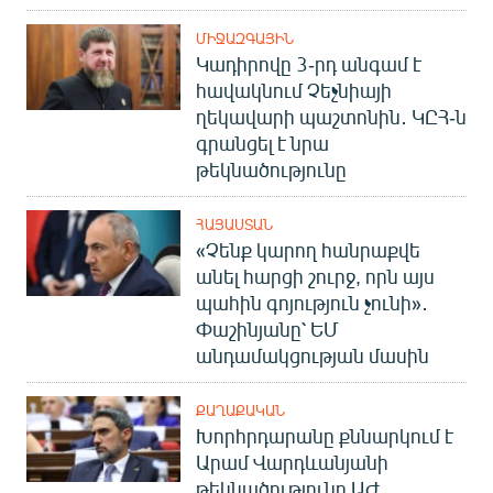
ՄԻՋԱԶԳԱՅԻՆ
Կադիրովը 3-րդ անգամ է
հավակնում Չեչնիայի
ղեկավարի պաշտոնին․ ԿԸՀ-ն
գրանցել է նրա
թեկնածությունը
ՀԱՅԱՍՏԱՆ
«Չենք կարող հանրաքվե
անել հարցի շուրջ, որն այս
պահին գոյություն չունի»․
Փաշինյանը՝ ԵՄ
անդամակցության մասին
ՔԱՂԱՔԱԿԱՆ
Խորհրդարանը քննարկում է
Արամ Վարդևանյանի
թեկնածությունը ԱԺ