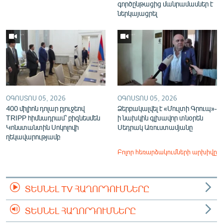
գործընթացից մանրամասներ է
ներկայացրել
ՕԳՈՍՏՈՍ 05, 2026
ՕԳՈՍՏՈՍ 05, 2026
400 միլիոն դոլար բյուջեով
Ձերբակալվել է «Մուլտի Գրուպ»-
TRIPP հիմնադրամ՝ բիզնեսմեն
ի նախկին գլխավոր տնօրեն
Կոնստանտին Սոկոլովի
Սեդրակ Առուստամյանը
ղեկավարությամբ
Բոլոր հեռարձակումների արխիվը
ՏԵՍՆԵԼ TV ՀԱՂՈՐԴՈՒՄՆԵՐԸ
ՏԵՍՆԵԼ ՀԱՂՈՐԴՈՒՄՆԵՐԸ