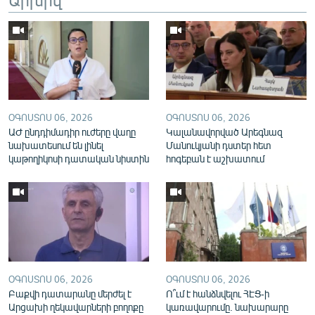
English
Русский
ՀԵՏԵՎԵՔ ՄԵԶ
ՕԳՈՍՏՈՍ 06, 2026
ՕԳՈՍՏՈՍ 06, 2026
ԱԺ ընդդիմադիր ուժերը վաղը
Կալանավորված Արեգնազ
նախատեսում են լինել
Մանուկյանի դստեր հետ
կաթողիկոսի դատական նիստին
հոգեբան է աշխատում
«Ազատության» բոլոր կայքերը
ՕԳՈՍՏՈՍ 06, 2026
ՕԳՈՍՏՈՍ 06, 2026
Բաքվի դատարանը մերժել է
Ո՞ւմ է հանձնվելու ՀԷՑ-ի
Արցախի ղեկավարների բողոքը
կառավարումը. նախարարը