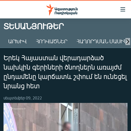
Մատչելիության
հղումներ
Անցնել
ՏԵՍԱՆՅՈՒԹԵՐ
հիմնական
ԱԶԱՏՈՒԹՅՈՒՆ TV
բովանդակությանը
ԱՐԽԻՎ
ՀՈԴՎԱԾՆԵՐ
ՀԱՂՈՐԴՄԱՆ ՄԱՍԻՆ
ՀԱՅԱՍՏԱՆ
Անցնել
հիմնական
ՔԱՂԱՔԱԿԱՆ
Երեկ Հայաստան վերադարձած
մենյուին
ԸՆՏՐՈՒԹՅՈՒՆՆԵՐ 2026
Որոնում
նախկին գերիների ծնողներն առայժմ
ԻՐԱՎՈՒՆՔ
ընդամենը կարճատև շփում են ունեցել
ՀԱՍԱՐԱԿՈՒԹՅՈՒՆ
նրանց հետ
ՏՆՏԵՍՈՒԹՅՈՒՆ
սեպտեմբեր 09, 2022
ՂԱՐԱԲԱՂ
ՊԱՏԵՐԱԶՄԻ 6 ՇԱԲԱԹՆԵՐԸ
ՏԱՐԱԾԱՇՐՋԱՆ