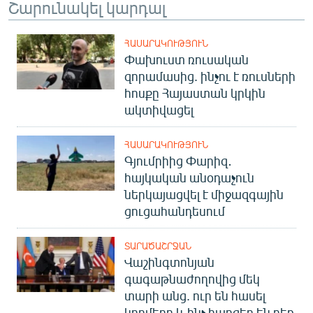
Շարունակել կարդալ
ՀԱՍԱՐԱԿՈՒԹՅՈՒՆ
Փախուստ ռուսական
զորամասից. ինչու է ռուսների
հոսքը Հայաստան կրկին
ակտիվացել
ՀԱՍԱՐԱԿՈՒԹՅՈՒՆ
Գյումրիից Փարիզ․
հայկական անօդաչուն
ներկայացվել է միջազգային
ցուցահանդեսում
ՏԱՐԱԾԱՇՐՋԱՆ
Վաշինգտոնյան
գագաթնաժողովից մեկ
տարի անց. ուր են հասել
կողմերը և ինչ հարցեր են դեռ