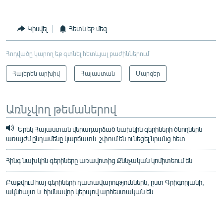
Կիսվել
Հետևեք մեզ
Հոդվածը կարող եք գտնել հետևյալ բաժիններում
Հայերեն արխիվ
Հայաստան
Մարզեր
Առնչվող թեմաներով
Երեկ Հայաստան վերադարձած նախկին գերիների ծնողներն
առայժմ ընդամենը կարճատև շփում են ունեցել նրանց հետ
Հինգ նախկին գերիները առավոտից Քննչական կոմիտեում են
Բաքվում հայ գերիների դատավարություններն, ըստ Գրիգորյանի,
ակնհայտ և հիմնավոր կերպով արհեստական են