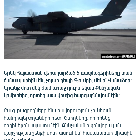
ՄԻՋԱԶԳԱՅԻՆ
ՄՇԱԿՈՒՅԹ
ՍՊՈՐՏ
ՄԵԿՆԱԲԱՆՈՒԹՅՈՒՆ
ՏՏ ԵՒ ԻՆՏԵՐՆԵՏ
ԿՈՐՈՆԱՎԻՐՈՒՍ
Երեկ Հայաստան վերադարձած 5 ռազմագերիները տան
ԱՐԽԻՎ
ճանապարհին են, չորսը դեպի Գյումրի, մեկը՝ Վանաձոր։
ՏԵՍԱՆՅՈՒԹԵՐ
Նրանք մոտ մեկ ժամ առաջ դուրս եկան Քննչական
կոմիտեից, որտեղ առավոտից հարցաքննվում էին։
ԲԱՆԱՎԵՃ
ՁԳՏԵԼՈՎ ԼԱՎԱԳՈՒՅՆԻՆ
Բայց լրագրողները հնարավորություն չունեցան
հանդիպել տղաների հետ։ Ծնողները, որ իրենց
ՓՈԴՔԱՍԹ
որդիներին սպասում էին Քննչականի զինվորական
վարչության շենքի մոտ, ասում են՝ հավանաբար միասին
Հայերեն