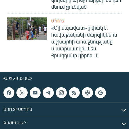
մնում չլուծված
ՍՊՈՐՏ
«Օլիմպավան»-ը փակ է.
հավաքականի մարզիկներն
աշխարհի առաջնությանը
պատրաստվում են
Հրազդանի կիրճում
ՀԵՏԵՎԵՔ ՄԵԶ
ՄՈՒԼՏԻՄԵԴԻԱ
ԲԱԺԻՆՆԵՐ