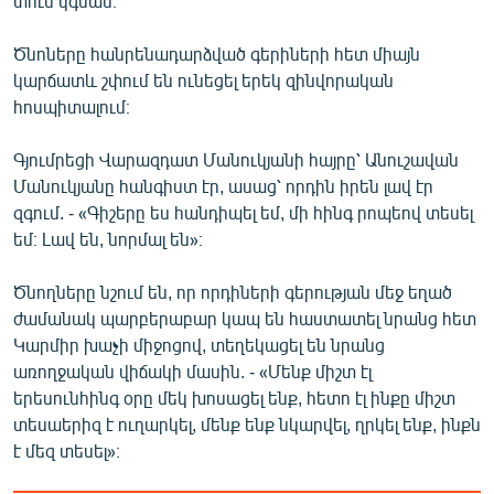
տուն կգնան։
English
Ծնոները հանրենադարձված գերիների հետ միայն
Русский
կարճատև շփում են ունեցել երեկ զինվորական
հոսպիտալում։
ՀԵՏԵՎԵՔ ՄԵԶ
Գյումրեցի Վարազդատ Մանուկյանի հայրը՝ Անուշավան
Մանուկյանը հանգիստ էր, ասաց՝ որդին իրեն լավ էր
զգում. - «Գիշերը ես հանդիպել եմ, մի հինգ րոպեով տեսել
եմ։ Լավ են, նորմալ են»։
«Ազատության» բոլոր կայքերը
Ծնողները նշում են, որ որդիների գերության մեջ եղած
ժամանակ պարբերաբար կապ են հաստատել նրանց հետ
Կարմիր խաչի միջոցով, տեղեկացել են նրանց
առողջական վիճակի մասին. - «Մենք միշտ էլ
երեսունհինգ օրը մեկ խոսացել ենք, հետո էլ ինքը միշտ
տեսաերիզ է ուղարկել, մենք ենք նկարվել, ղրկել ենք, ինքն
է մեզ տեսել»։