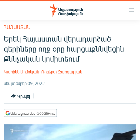
Մատչելիության
հղումներ
Անցնել
ՀԱՅԱՍՏԱՆ
հիմնական
ԱԶԱՏՈՒԹՅՈՒՆ TV
Երեկ Հայաստան վերադարձած
բովանդակությանը
ՀԱՅԱՍՏԱՆ
Անցնել
գերիները ողջ օրը հարցաքննվեցին
հիմնական
ՔԱՂԱՔԱԿԱՆ
Քննչական կոմիտեում
մենյուին
ԸՆՏՐՈՒԹՅՈՒՆՆԵՐ 2026
Որոնում
Կարինե Սիմոնյան
Ռոբերտ Զարգարյան
ԻՐԱՎՈՒՆՔ
սեպտեմբեր 09, 2022
ՀԱՍԱՐԱԿՈՒԹՅՈՒՆ
Կիսվել
ՏՆՏԵՍՈՒԹՅՈՒՆ
ՂԱՐԱԲԱՂ
Ավելացրեք մեզ Google-ում
ՊԱՏԵՐԱԶՄԻ 6 ՇԱԲԱԹՆԵՐԸ
ՏԱՐԱԾԱՇՐՋԱՆ