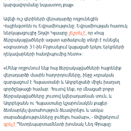
կարգավորմանը նպաստող քայլ»։
Ավելի ուշ գերիների վերադարձը ողջունեցին
Վաշինգտոնն ու Եվրամիությունը։ Եվրամիության հատուկ
ներկայացուցիչ Տոյվո Կլաարը
շեշտել է,
որ «հայ
ձերբակալվածների ազատ արձակումը տեղի է ունեցել
«օգոստոսի 31-ին Բրյուսելում կայացած երկու երկրների
ղեկավարների հանդիպումից հետո»։
«Մենք ողջունում ենք հայ ձերբակալվածների հայրենիք
վերադարձի մասին հաղորդումները, ինչը «դրական
զարգացում է Հայաստանի և Ադրբեջանի միջև խաղաղ
գործընթացի համար։ Հուսով ենք, որ մնացած բոլոր
ձերբակալվածները շուտով կվերադառնան տուն, և
Ադրբեջանն ու Հայաստանը կշարունակեն քայլեր
ձեռնարկել վստահություն ձևավորելու և առկա
տարաձայնությունները լուծելու համար», - Թվիթերում
գրել է
Պետդեպարտամենտի խոսնակ Նեդ Փրայսը։