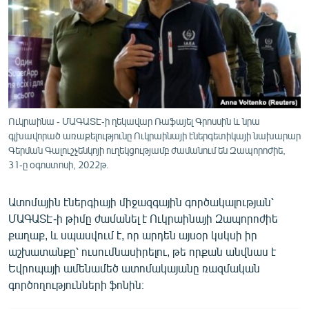
ՄԻՋԱԶԳԱՅԻՆ
ՄՇԱԿՈՒՅԹ
ՍՊՈՐՏ
ՄԵԿՆԱԲԱՆՈՒԹՅՈՒՆ
ՏՏ ԵՒ ԻՆՏԵՐՆԵՏ
Ուկրաինա - ՄԱԳԱՏԷ-ի ղեկավար Ռաֆայել Գրոսսին և նրա
ԿՈՐՈՆԱՎԻՐՈՒՍ
գլխավորած առաքելությունը Ուկրաինայի էներգետիկայի նախարար
Գերման Գալուշչենկոյի ուղեկցությամբ ժամանում են Զապորոժիե,
ԱՐԽԻՎ
31-ը օգոստոսի, 2022թ.
ՏԵՍԱՆՅՈՒԹԵՐ
Ատոմային էներգիայի միջազգային գործակալության՝
ԲԱՆԱՎԵՃ
ՄԱԳԱՏԷ-ի թիմը ժամանել է Ուկրաինայի Զապորոժիե
քաղաք, և սպասվում է, որ արդեն այսօր կսկսի իր
ՁԳՏԵԼՈՎ ԼԱՎԱԳՈՒՅՆԻՆ
աշխատանքը՝ ուսումնասիրելու, թե որքան անվնաս է
ՓՈԴՔԱՍԹ
Եվրոպայի ամենամեծ ատոմակայանը ռազմական
գործողությունների ֆոնին։
Հայերեն