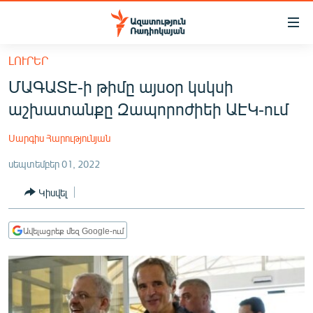
Մատչելիության
հղումներ
Անցնել
ԼՈՒՐԵՐ
հիմնական
ԱԶԱՏՈՒԹՅՈՒՆ TV
ՄԱԳԱՏԷ-ի թիմը այսօր կսկսի
բովանդակությանը
ՀԱՅԱՍՏԱՆ
Անցնել
աշխատանքը Զապորոժիեի ԱԷԿ-ում
հիմնական
ՔԱՂԱՔԱԿԱՆ
մենյուին
Սարգիս Հարությունյան
ԸՆՏՐՈՒԹՅՈՒՆՆԵՐ 2026
Որոնում
սեպտեմբեր 01, 2022
ԻՐԱՎՈՒՆՔ
Կիսվել
ՀԱՍԱՐԱԿՈՒԹՅՈՒՆ
ՏՆՏԵՍՈՒԹՅՈՒՆ
Ավելացրեք մեզ Google-ում
ՂԱՐԱԲԱՂ
ՊԱՏԵՐԱԶՄԻ 6 ՇԱԲԱԹՆԵՐԸ
ՏԱՐԱԾԱՇՐՋԱՆ