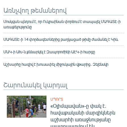
Առնչվող թեմաներով
Մոսկվան պնդում է, որ Ուկրաինան փորձում է տապալել ՄԱԳԱՏԷ-ի
առաքելությունը
ՄԱԳԱՏԷ-ի 14 փորձագետներից բաղկացած թիմը ժամանել է Կիև
ՄԱԿ-ի ԱԽ-ն քննարկել է Զապորոժիեի ԱԷԿ-ի հարցը
Աշխարհը հազիվ է խուսափել միջուկային վթարից․ Զելենսկի
Շարունակել կարդալ
ՍՊՈՐՏ
«Օլիմպավան»-ը փակ է.
հավաքականի մարզիկներն
աշխարհի առաջնությանը
պատրաստվում են