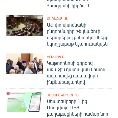
Հրազդանի կիրճում
ՔԱՂԱՔԱԿԱՆ
ԱԺ փոխխոսնակի
ընդդիմադիր թեկնածուի
վերաբերյալ քննարկումները
եկող շաբաթ կշարունակվեն
ԻՐԱՎՈՒՆՔ
Կաթողիկոսի գործով
առաջին դատական նիստն
ավարտվեց դատավորի
ինքնաբացարկով
ՀԱՍԱՐԱԿՈՒԹՅՈՒՆ
Սեպտեմբերի 1-ից
Մոսկվայում ՀՀ
քաղաքացիների համար նոր