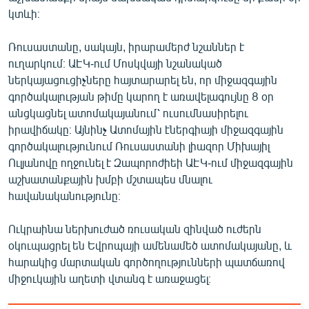
կտևի։
Ռուսաստանը, սակայն, իրարամերժ նշաններ է
ուղարկում։ ԱԷԿ-ում Մոսկվայի նշանակած
ներկայացուցիչները հայտարարել են, որ միջազգային
գործակալության թիմը կարող է առավելագույնը 8 օր
անցկացնել ատոմակայանում՝ ուսումնասիրելու
իրավիճակը։ Այնինչ Ատոմային էներգիայի միջազգային
գործակալությունում Ռուսաստանի լիազոր Միխայիլ
Ուլյանովը ողջունել է Զապորոժիեի ԱԷԿ-ում միջազգային
աշխատանքային խմբի մշտապես մնալու
հավանականությունը։
Ուկրաինա ներխուժած ռուսական զինված ուժերն
օկուպացրել են Եվրոպայի ամենամեծ ատոմակայանը, և
հարակից մարտական գործողությունների պատճառով
միջուկային աղետի վտանգ է առաջացել։