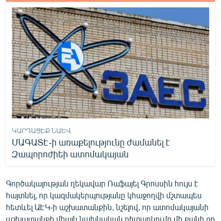
English
Русский
ՀԵՏԵՎԵՔ ՄԵԶ
«Ազատության» բոլոր կայքերը
ԿԱՐԴԱՑԵՔ ՆԱԵՎ
ՄԱԳԱՏԷ-ի առաքելությունը ժամանել է
Զապորոժիեի ատոմակայան
Գործակալության ղեկավար Ռաֆայել Գրոսսին հույս է
հայտնել, որ կազմակերպությանը կհաջողվի մշտապես
հետևել ԱԷԿ-ի աշխատանքին, նշելով, որ ատոմակայանի
աշխատանքի միայն նախնական դիտարկումը մի քանի օր