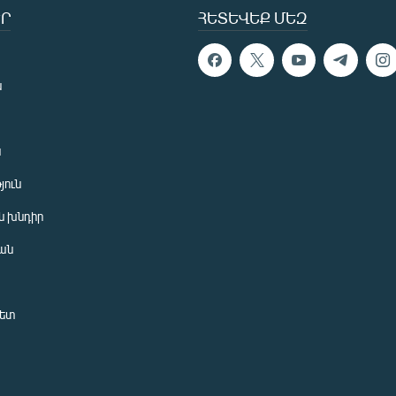
Ր
ՀԵՏԵՎԵՔ ՄԵԶ
ն
ն
յուն
 խնդիր
ան
նետ