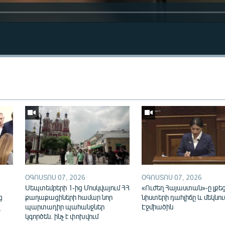
Auto
240p
360p
ՕԳՈՍՏՈՍ 07, 2026
ՕԳՈՍՏՈՍ 07, 2026
720p
1080p
ն
Սեպտեմբերի 1-ից Մոսկվայում ՀՀ
«Ուժեղ Հայաստան»-ը լքե
ց
քաղաքացիների համար նոր
նիստերի դահլիճը և մեկնու
վ
պարտադիր պահանջներ
Էջմիածին
կգործեն. ինչ է փոխվում