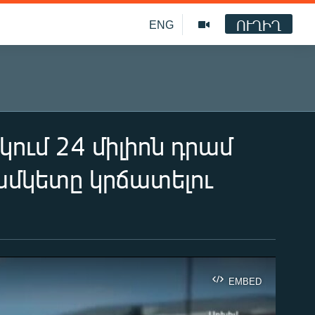
ՈՒՂԻՂ
ENG
ում 24 միլիոն դրամ
ամկետը կրճատելու
EMBED