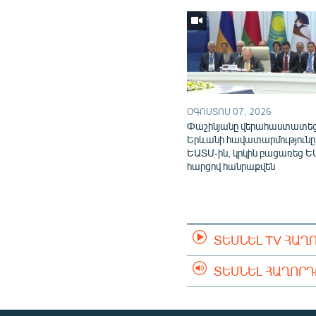
ՕԳՈՍՏՈՍ 07, 2026
Փաշինյանը վերահաստատե
Երևանի հավատարմությունը
ԵԱՏՄ-ին, կրկին բացառեց Ե
հարցով հանրաքվեն
ՏԵՍՆԵԼ TV ՀԱՂ
ՏԵՍՆԵԼ ՀԱՂՈՐ