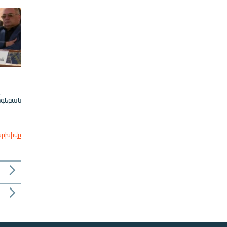
ոգեբան
արխիվը