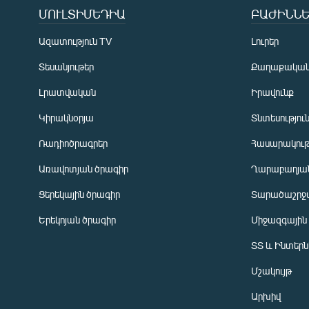
ՄՈՒԼՏԻՄԵԴԻԱ
ԲԱԺԻՆՆԵ
Ազատություն TV
Լուրեր
Տեսանյութեր
Քաղաքակա
Լրատվական
Իրավունք
Կիրակնօրյա
Տնտեսությու
Ռադիոծրագրեր
Հասարակութ
Առավոտյան ծրագիր
Ղարաբաղյան
Ցերեկային ծրագիր
Տարածաշրջ
Հայերեն
Երեկոյան ծրագիր
Միջազգային
English
ՏՏ և Ինտեր
Русский
Մշակույթ
ՀԵՏԵՎԵՔ ՄԵԶ
Արխիվ