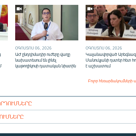
ՕԳՈՍՏՈՍ 06, 2026
ՕԳՈՍՏՈՍ 06, 2026
ց
ԱԺ ընդդիմադիր ուժերը վաղը
Կալանավորված Արեգնազ
նախատեսում են լինել
Մանուկյանի դստեր հետ հ
Մ
կաթողիկոսի դատական նիստին
է աշխատում
Բոլոր հեռարձակումների 
ՈՐԴՈՒՄՆԵՐԸ
ԴՈՒՄՆԵՐԸ