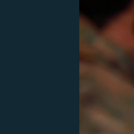
ՄԻՋԱԶԳԱՅԻՆ
ՄՇԱԿՈՒՅԹ
ՍՊՈՐՏ
ՄԵԿՆԱԲԱՆՈՒԹՅՈՒՆ
ՏՏ ԵՒ ԻՆՏԵՐՆԵՏ
ԿՈՐՈՆԱՎԻՐՈՒՍ
ԱՐԽԻՎ
ՏԵՍԱՆՅՈՒԹԵՐ
ԲԱՆԱՎԵՃ
ՁԳՏԵԼՈՎ ԼԱՎԱԳՈՒՅՆԻՆ
ՓՈԴՔԱՍԹ