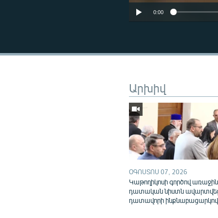
0:00
Արխիվ
ՕԳՈՍՏՈՍ 07, 2026
Կաթողիկոսի գործով առաջի
դատական նիստն ավարտվե
դատավորի ինքնաբացարկո