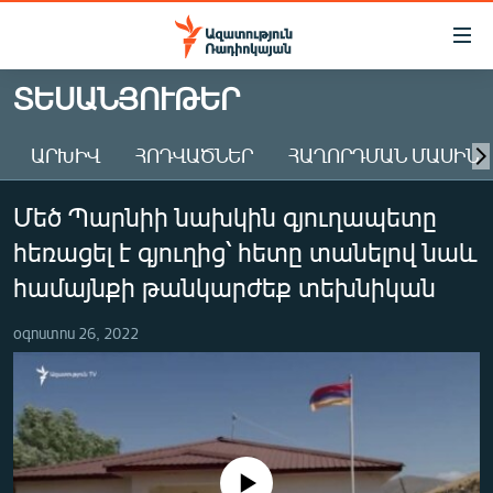
Մատչելիության
հղումներ
Անցնել
ՏԵՍԱՆՅՈՒԹԵՐ
հիմնական
ԱԶԱՏՈՒԹՅՈՒՆ TV
բովանդակությանը
ԱՐԽԻՎ
ՀՈԴՎԱԾՆԵՐ
ՀԱՂՈՐԴՄԱՆ ՄԱՍԻՆ
ՀԱՅԱՍՏԱՆ
Անցնել
հիմնական
ՔԱՂԱՔԱԿԱՆ
Մեծ Պարնիի նախկին գյուղապետը
մենյուին
ԸՆՏՐՈՒԹՅՈՒՆՆԵՐ 2026
Որոնում
հեռացել է գյուղից՝ հետը տանելով նաև
ԻՐԱՎՈՒՆՔ
համայնքի թանկարժեք տեխնիկան
ՀԱՍԱՐԱԿՈՒԹՅՈՒՆ
օգոստոս 26, 2022
ՏՆՏԵՍՈՒԹՅՈՒՆ
ՂԱՐԱԲԱՂ
ՊԱՏԵՐԱԶՄԻ 6 ՇԱԲԱԹՆԵՐԸ
ՏԱՐԱԾԱՇՐՋԱՆ
No media source currently available