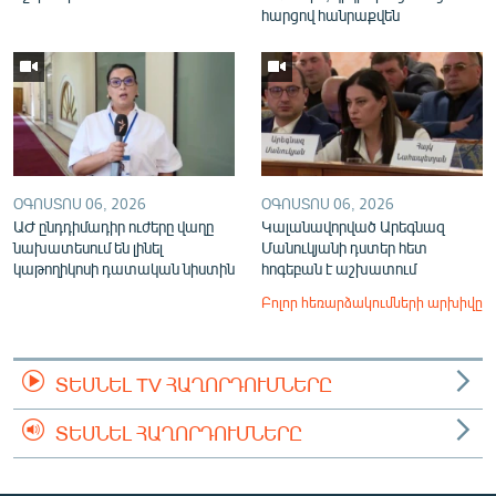
հարցով հանրաքվեն
ՕԳՈՍՏՈՍ 06, 2026
ՕԳՈՍՏՈՍ 06, 2026
ԱԺ ընդդիմադիր ուժերը վաղը
Կալանավորված Արեգնազ
նախատեսում են լինել
Մանուկյանի դստեր հետ
կաթողիկոսի դատական նիստին
հոգեբան է աշխատում
Բոլոր հեռարձակումների արխիվը
ՏԵՍՆԵԼ TV ՀԱՂՈՐԴՈՒՄՆԵՐԸ
ՏԵՍՆԵԼ ՀԱՂՈՐԴՈՒՄՆԵՐԸ