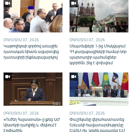
English
Русский
ՀԵՏԵՎԵՔ ՄԵԶ
ՕԳՈՍՏՈՍ 07, 2026
ՕԳՈՍՏՈՍ 07, 2026
Կաթողիկոսի գործով առաջին
Սեպտեմբերի 1-ից Մոսկվայում
դատական նիստն ավարտվեց
ՀՀ քաղաքացիների համար նոր
դատավորի ինքնաբացարկով
պարտադիր պահանջներ
կգործեն. ինչ է փոխվում
«Ազատության» բոլոր կայքերը
ՕԳՈՍՏՈՍ 07, 2026
ՕԳՈՍՏՈՍ 07, 2026
«Ուժեղ Հայաստան»-ը լքեց ԱԺ
Փաշինյանը վերահաստատեց
նիստերի դահլիճը և մեկնում է
Երևանի հավատարմությունը
Էջմիածին
ԵԱՏՄ-ին, կրկին բացառեց ԵՄ