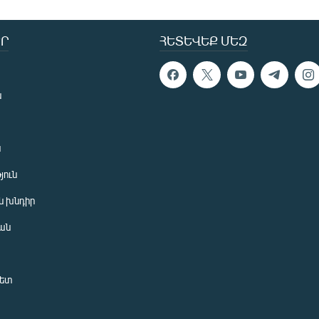
Ր
ՀԵՏԵՎԵՔ ՄԵԶ
ն
ն
յուն
 խնդիր
ան
նետ