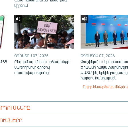
կիրճում
ՕԳՈՍՏՈՍ 07, 2026
ՕԳՈՍՏՈՍ 07, 2026
մ ՀՀ
Ընդդիմադիրների արձագանքը
Փաշինյանը վերահաստա
կաթողիկոսի գործով
Երևանի հավատարմությու
դատավարությունը
ԵԱՏՄ-ին, կրկին բացառեց
հարցով հանրաքվեն
Բոլոր հեռարձակումների 
ՈՐԴՈՒՄՆԵՐԸ
ԴՈՒՄՆԵՐԸ