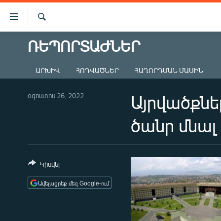
Մատչելիության
հղումներ
Որոնում
Անցնել
ՌԵՊՈՐՏԱԺՆԵՐ
ԱԶԱՏՈՒԹՅՈՒՆ TV
հիմնական
բովանդակությանը
ՀԱՅԱՍՏԱՆ
ԱՐԽԻՎ
ՀՈԴՎԱԾՆԵՐ
ՀԱՂՈՐԴՄԱՆ ՄԱՍԻՆ
Անցնել
ՔԱՂԱՔԱԿԱՆ
հիմնական
մենյուին
օգոստոս 26, 2022
Այրվածքնե
ԸՆՏՐՈՒԹՅՈՒՆՆԵՐ 2026
Որոնում
ԻՐԱՎՈՒՆՔ
ծանր մնալ
ՀԱՍԱՐԱԿՈՒԹՅՈՒՆ
ՏՆՏԵՍՈՒԹՅՈՒՆ
Կիսվել
ՂԱՐԱԲԱՂ
Ավելացրեք մեզ Google-ում
ՊԱՏԵՐԱԶՄԻ 6 ՇԱԲԱԹՆԵՐԸ
ՏԱՐԱԾԱՇՐՋԱՆ