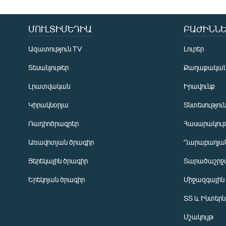
ՄՈՒԼՏԻՄԵԴԻԱ
ԲԱԺԻՆՆԵ
Ազատություն TV
Լուրեր
Տեսանյութեր
Քաղաքակա
Լրատվական
Իրավունք
Կիրակնօրյա
Տնտեսությու
Ռադիոծրագրեր
Հասարակութ
Առավոտյան ծրագիր
Ղարաբաղյան
Ցերեկային ծրագիր
Տարածաշրջ
Հայերեն
Երեկոյան ծրագիր
Միջազգային
English
ՏՏ և Ինտեր
Русский
Մշակույթ