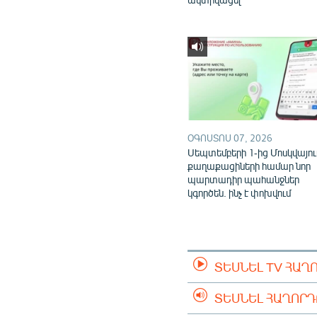
ՕԳՈՍՏՈՍ 07, 2026
Սեպտեմբերի 1-ից Մոսկվայու
քաղաքացիների համար նոր
պարտադիր պահանջներ
կգործեն. ինչ է փոխվում
ՏԵՍՆԵԼ TV ՀԱՂ
ՏԵՍՆԵԼ ՀԱՂՈՐ