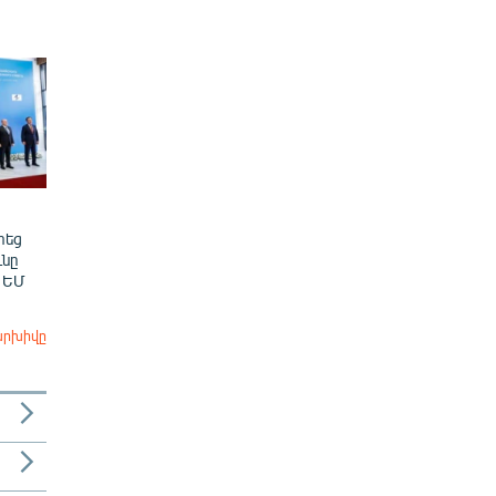
տեց
նը
 ԵՄ
արխիվը