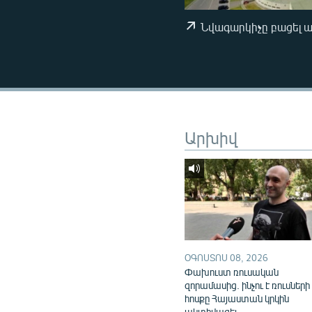
ՄԻՋԱԶԳԱՅԻՆ
ՄՇԱԿՈՒՅԹ
Նվագարկիչը բացել 
ՍՊՈՐՏ
ՄԵԿՆԱԲԱՆՈՒԹՅՈՒՆ
ՏՏ ԵՒ ԻՆՏԵՐՆԵՏ
ԿՈՐՈՆԱՎԻՐՈՒՍ
Արխիվ
ԱՐԽԻՎ
ՏԵՍԱՆՅՈՒԹԵՐ
ԲԱՆԱՎԵՃ
ՁԳՏԵԼՈՎ ԼԱՎԱԳՈՒՅՆԻՆ
ՓՈԴՔԱՍԹ
ՕԳՈՍՏՈՍ 08, 2026
Փախուստ ռուսական
զորամասից. ինչու է ռուսների
հոսքը Հայաստան կրկին
ակտիվացել