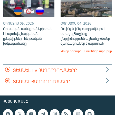
ՕԳՈՍՏՈՍ 05, 2026
ՕԳՈՍՏՈՍ 04, 2026
Ռուսական սանկցիաների տակ
Ումի՞ց և ի՞նչ «ազդակներ» է
է հայտնվել հայկական
ստացել Հաջիևը.
ըմպելիքների հերթական
ընդդիմությունն աշնանը «ծանր
խմբաքանակը
զարգացումներ է սպասում»
Բոլոր հեռարձակումների արխիվը
ՏԵՍՆԵԼ TV ՀԱՂՈՐԴՈՒՄՆԵՐԸ
ՏԵՍՆԵԼ ՀԱՂՈՐԴՈՒՄՆԵՐԸ
ՀԵՏԵՎԵՔ ՄԵԶ