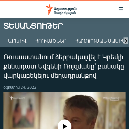
Մատչելիության
հղումներ
Անցնել
ՏԵՍԱՆՅՈՒԹԵՐ
հիմնական
ԱԶԱՏՈՒԹՅՈՒՆ TV
բովանդակությանը
ԱՐԽԻՎ
ՀՈԴՎԱԾՆԵՐ
ՀԱՂՈՐԴՄԱՆ ՄԱՍԻՆ
ՀԱՅԱՍՏԱՆ
Անցնել
հիմնական
ՔԱՂԱՔԱԿԱՆ
Ռուսաստանում ձերբակալվել է Կրեմլի
մենյուին
ԸՆՏՐՈՒԹՅՈՒՆՆԵՐ 2026
Որոնում
քննադատ Եվգենի Ռոյզմանը՝ բանակը
ԻՐԱՎՈՒՆՔ
վարկաբեկելու մեղադրանքով
ՀԱՍԱՐԱԿՈՒԹՅՈՒՆ
օգոստոս 24, 2022
ՏՆՏԵՍՈՒԹՅՈՒՆ
ՂԱՐԱԲԱՂ
ՊԱՏԵՐԱԶՄԻ 6 ՇԱԲԱԹՆԵՐԸ
ՏԱՐԱԾԱՇՐՋԱՆ
No media source currently available