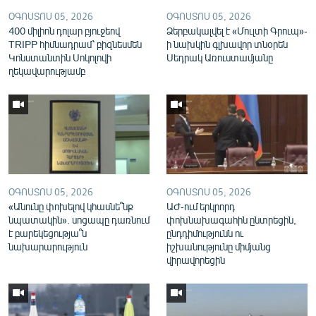
English
ՕԳՈՍՏՈՍ 05, 2026
ՕԳՈՍՏՈՍ 05, 2026
400 միլիոն դոլար բյուջեով
Ձերբակալվել է «Մուլտի Գրուպ»-
Русский
TRIPP հիմնադրամ՝ բիզնեսմեն
ի նախկին գլխավոր տնօրեն
Կոնստանտին Սոկոլովի
Սեդրակ Առուստամյանը
ղեկավարությամբ
ՀԵՏԵՎԵՔ ՄԵԶ
«Ազատության» բոլոր կայքերը
ՕԳՈՍՏՈՍ 05, 2026
ՕԳՈՍՏՈՍ 05, 2026
«Անունը փոխելով կհասնե՞նք
ԱԺ-ում երկրորդ
նպատակին». սոցապը դառնում
փոխնախագահին ընտրեցին,
է բարեկեցությա՞ն
ընդդիմությունն ու
նախարարություն
իշխանությունը միմյանց
վիրավորեցին