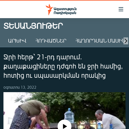
Մատչելիության
հղումներ
Անցնել
ՏԵՍԱՆՅՈՒԹԵՐ
հիմնական
ԱԶԱՏՈՒԹՅՈՒՆ TV
բովանդակությանը
ԱՐԽԻՎ
ՀՈԴՎԱԾՆԵՐ
ՀԱՂՈՐԴՄԱՆ ՄԱՍԻՆ
ՀԱՅԱՍՏԱՆ
Անցնել
հիմնական
ՔԱՂԱՔԱԿԱՆ
Ջրի հերթ՝ 21-րդ դարում.
մենյուին
ԸՆՏՐՈՒԹՅՈՒՆՆԵՐ 2026
Որոնում
քաղաքացիները դժգոհ են ջրի համից,
ԻՐԱՎՈՒՆՔ
հոտից ու սպասարկման որակից
ՀԱՍԱՐԱԿՈՒԹՅՈՒՆ
օգոստոս 13, 2022
ՏՆՏԵՍՈՒԹՅՈՒՆ
ՂԱՐԱԲԱՂ
ՊԱՏԵՐԱԶՄԻ 6 ՇԱԲԱԹՆԵՐԸ
ՏԱՐԱԾԱՇՐՋԱՆ
No media source currently available