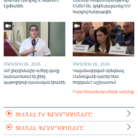
Էջմիածին
ԵԱՏՄ-ին, կրկին բացառեց ԵՄ
հարցով հանրաքվեն
ՕԳՈՍՏՈՍ 06, 2026
ՕԳՈՍՏՈՍ 06, 2026
ԱԺ ընդդիմադիր ուժերը վաղը
Կալանավորված Արեգնազ
նախատեսում են լինել
Մանուկյանի դստեր հետ
կաթողիկոսի դատական նիստին
հոգեբան է աշխատում
Բոլոր հեռարձակումների արխիվը
ՏԵՍՆԵԼ TV ՀԱՂՈՐԴՈՒՄՆԵՐԸ
ՏԵՍՆԵԼ ՀԱՂՈՐԴՈՒՄՆԵՐԸ