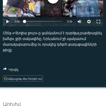
ՄԻՋԱԶԳԱՅԻՆ
ՄՇԱԿՈՒՅԹ
ՍՊՈՐՏ
Auto
0:00
5:29
ՄԵԿՆԱԲԱՆՈՒԹՅՈՒՆ
240p
Մինչ «Վեոլիա ջուր»-ը ցանկանում է դարձյալ բարձրացնել
ՏՏ ԵՒ ԻՆՏԵՐՆԵՏ
խմելու ջրի սակագինը, Երևանում չի պակասում
360p
մատակարարումից ու որակից դժգոհ քաղաքացիների
ԿՈՐՈՆԱՎԻՐՈՒՍ
480p
Auto
240p
360p
480p
թիվը։
ԱՐԽԻՎ
720p
720p
1080p
ՏԵՍԱՆՅՈՒԹԵՐ
1080p
Կիսվել
ԲԱՆԱՎԵՃ
Ավելացրեք մեզ Google-ում
ՁԳՏԵԼՈՎ ԼԱՎԱԳՈՒՅՆԻՆ
ՓՈԴՔԱՍԹ
Հայերեն
Արխիվ