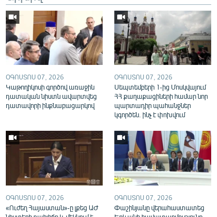
English
Русский
ՀԵՏԵՎԵՔ ՄԵԶ
ՕԳՈՍՏՈՍ 07, 2026
ՕԳՈՍՏՈՍ 07, 2026
Կաթողիկոսի գործով առաջին
Սեպտեմբերի 1-ից Մոսկվայում
դատական նիստն ավարտվեց
ՀՀ քաղաքացիների համար նոր
դատավորի ինքնաբացարկով
պարտադիր պահանջներ
կգործեն. ինչ է փոխվում
«Ազատության» բոլոր կայքերը
ՕԳՈՍՏՈՍ 07, 2026
ՕԳՈՍՏՈՍ 07, 2026
«Ուժեղ Հայաստան»-ը լքեց ԱԺ
Փաշինյանը վերահաստատեց
նիստերի դահլիճը և մեկնում է
Երևանի հավատարմությունը