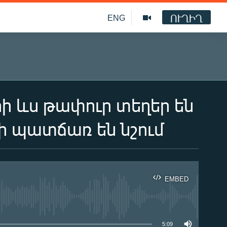
ՈՒՂԻՂ
ENG
րի ևս թափուր տեղեր են
նի պատճառ են նշում
EMBED
ble
5:09