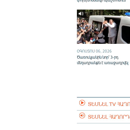
ՕԳՈՍՏՈՍ 06, 2026
Ծառուկյանին նոր՝ 3-րդ
մեղադրանքն է առաջադրվել
ՏԵՍՆԵԼ TV ՀԱՂ
ՏԵՍՆԵԼ ՀԱՂՈՐ