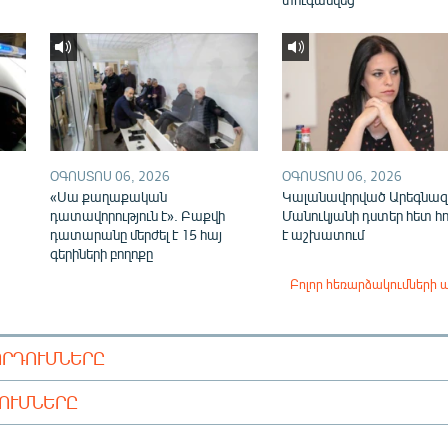
ՕԳՈՍՏՈՍ 06, 2026
ՕԳՈՍՏՈՍ 06, 2026
«Սա քաղաքական
Կալանավորված Արեգնազ
դատավորություն է». Բաքվի
Մանուկյանի դստեր հետ հ
դատարանը մերժել է 15 հայ
է աշխատում
գերիների բողոքը
Բոլոր հեռարձակումների 
ՈՐԴՈՒՄՆԵՐԸ
ԴՈՒՄՆԵՐԸ