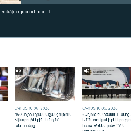
առանձին պատուհանում
ՕԳՈՍՏՈՍ 06, 2026
ՕԳՈՍՏՈՍ 06, 2026
450 միլիոն դրամ աջակցություն՝
«Առյուծ եմ տեսնում, ասոց
ձկնաբույծներին. կմեղմի՞
եմ Ծառուկյանի ընկերությո
խնդիրները
հետ». «Կենտրոն» TV-ն
տուգանվեց