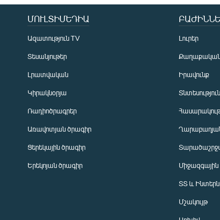
ՄՈՒԼՏԻՄԵԴԻԱ
ԲԱԺԻՆՆԵ
Ազատություն TV
Լուրեր
Տեսանյութեր
Քաղաքակա
Լրատվական
Իրավունք
Կիրակնօրյա
Տնտեսությու
Ռադիոծրագրեր
Հասարակութ
Առավոտյան ծրագիր
Ղարաբաղյան
Ցերեկային ծրագիր
Տարածաշրջ
Հայերեն
Երեկոյան ծրագիր
Միջազգային
English
ՏՏ և Ինտեր
Русский
Մշակույթ
ՀԵՏԵՎԵՔ ՄԵԶ
Արխիվ