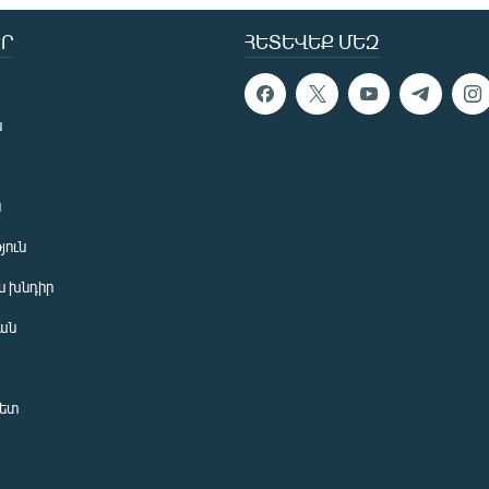
Ր
ՀԵՏԵՎԵՔ ՄԵԶ
ն
ն
յուն
 խնդիր
ան
նետ