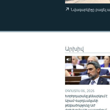
ՄԻՋԱԶԳԱՅԻՆ
ՄՇԱԿՈՒՅԹ
Նվագարկիչը բացել 
ՍՊՈՐՏ
ՄԵԿՆԱԲԱՆՈՒԹՅՈՒՆ
ՏՏ ԵՒ ԻՆՏԵՐՆԵՏ
ԿՈՐՈՆԱՎԻՐՈՒՍ
Արխիվ
ԱՐԽԻՎ
ՏԵՍԱՆՅՈՒԹԵՐ
ԲԱՆԱՎԵՃ
ՁԳՏԵԼՈՎ ԼԱՎԱԳՈՒՅՆԻՆ
ՓՈԴՔԱՍԹ
ՕԳՈՍՏՈՍ 06, 2026
Խորհրդարանը քննարկում է
Արամ Վարդևանյանի
թեկնածությունը ԱԺ
փոխխոսնակի պաշտոնում