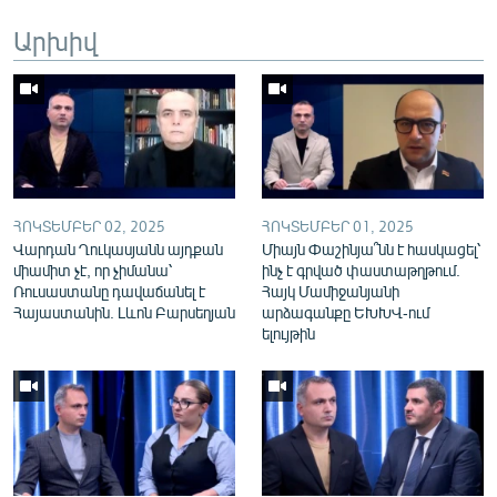
English
Արխիվ
Русский
ՀԵՏԵՎԵՔ ՄԵԶ
ՀՈԿՏԵՄԲԵՐ 02, 2025
ՀՈԿՏԵՄԲԵՐ 01, 2025
Վարդան Ղուկասյանն այդքան
Միայն Փաշինյա՞նն է հասկացել՝
«Ազատության» բոլոր կայքերը
միամիտ չէ, որ չիմանա՝
ինչ է գրված փաստաթղթում.
Ռուսաստանը դավաճանել է
Հայկ Մամիջանյանի
Հայաստանին. Լևոն Բարսեղյան
արձագանքը ԵԽԽՎ-ում
ելույթին