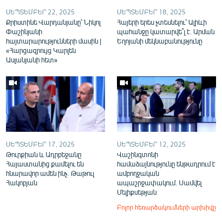
ՍԵՊՏԵՄԲԵՐ 22, 2025
ՍԵՊՏԵՄԲԵՐ 18, 2025
Քրիստինե Վարդանյանը՝ Նիկոլ
Հայերի երես չտեսնելու՝ Ալիևի
Փաշինյանի
պահանջը կատարվե՞լ է. Արման
հայտարարությունների մասին |
Եղոյանի մեկնաբանությունը
«Հարցազրույց Կարլեն
Ասլանյանի հետ»
ՍԵՊՏԵՄԲԵՐ 17, 2025
ՍԵՊՏԵՄԲԵՐ 12, 2025
Թուրքիան և Ադրբեջանը
Վաշինգտոնի
Հայաստանից քամելու են
համաձայնությունը ենթադրում է
հնարավոր ամեն ինչ. Թաթուլ
ամբողջական
Հակոբյան
ապաշրջափակում. Սամվել
Մելիքսեթյան
Բոլոր հեռարձակումների արխիվը