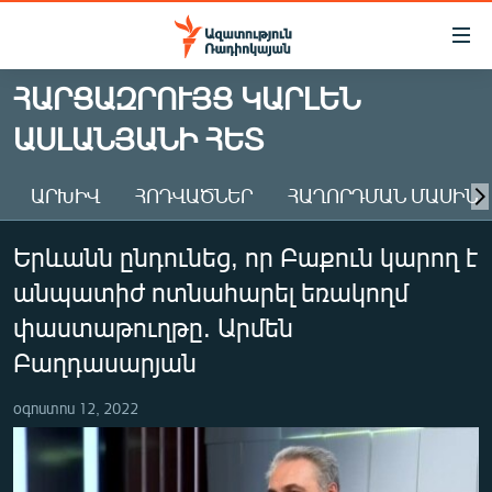
Մատչելիության
հղումներ
Անցնել
ՀԱՐՑԱԶՐՈՒՅՑ ԿԱՐԼԵՆ
հիմնական
ԱԶԱՏՈՒԹՅՈՒՆ TV
ԱՍԼԱՆՅԱՆԻ ՀԵՏ
բովանդակությանը
ՀԱՅԱՍՏԱՆ
Անցնել
հիմնական
ՔԱՂԱՔԱԿԱՆ
ԱՐԽԻՎ
ՀՈԴՎԱԾՆԵՐ
ՀԱՂՈՐԴՄԱՆ ՄԱՍԻՆ
մենյուին
ԸՆՏՐՈՒԹՅՈՒՆՆԵՐ 2026
Որոնում
Երևանն ընդունեց, որ Բաքուն կարող է
ԻՐԱՎՈՒՆՔ
անպատիժ ոտնահարել եռակողմ
ՀԱՍԱՐԱԿՈՒԹՅՈՒՆ
փաստաթուղթը. Արմեն
ՏՆՏԵՍՈՒԹՅՈՒՆ
Բաղդասարյան
ՂԱՐԱԲԱՂ
օգոստոս 12, 2022
ՊԱՏԵՐԱԶՄԻ 6 ՇԱԲԱԹՆԵՐԸ
ՏԱՐԱԾԱՇՐՋԱՆ