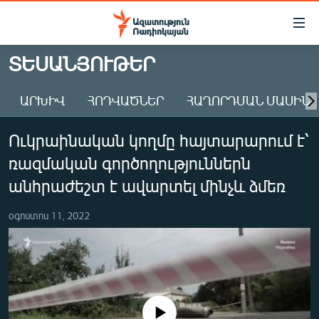
Մատչելիության
հղումներ
Անցնել
ՏԵՍԱՆՅՈՒԹԵՐ
հիմնական
ԱԶԱՏՈՒԹՅՈՒՆ TV
բովանդակությանը
ԱՐԽԻՎ
ՀՈԴՎԱԾՆԵՐ
ՀԱՂՈՐԴՄԱՆ ՄԱՍԻՆ
ՀԱՅԱՍՏԱՆ
Անցնել
հիմնական
ՔԱՂԱՔԱԿԱՆ
Ուկրաինական կողմը հայտարարում է՝
մենյուին
ԸՆՏՐՈՒԹՅՈՒՆՆԵՐ 2026
Որոնում
ռազմական գործողություններն
ԻՐԱՎՈՒՆՔ
անհրաժեշտ է ավարտել մինչև ձմեռ
ՀԱՍԱՐԱԿՈՒԹՅՈՒՆ
օգոստոս 11, 2022
ՏՆՏԵՍՈՒԹՅՈՒՆ
ՂԱՐԱԲԱՂ
ՊԱՏԵՐԱԶՄԻ 6 ՇԱԲԱԹՆԵՐԸ
ՏԱՐԱԾԱՇՐՋԱՆ
No media source currently available