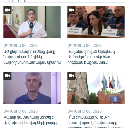
English
Русский
ՀԵՏԵՎԵՔ ՄԵԶ
ՕԳՈՍՏՈՍ 06, 2026
ՕԳՈՍՏՈՍ 06, 2026
ԱԺ ընդդիմադիր ուժերը վաղը
Կալանավորված Արեգնազ
նախատեսում են լինել
Մանուկյանի դստեր հետ
կաթողիկոսի դատական նիստին
հոգեբան է աշխատում
«Ազատության» բոլոր կայքերը
ՕԳՈՍՏՈՍ 06, 2026
ՕԳՈՍՏՈՍ 06, 2026
Բաքվի դատարանը մերժել է
Ո՞ւմ է հանձնվելու ՀԷՑ-ի
Արցախի ղեկավարների բողոքը
կառավարումը. նախարարը
գործընթացից մանրամասներ է