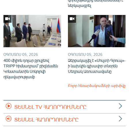
ներկայացրել
ՕԳՈՍՏՈՍ 05, 2026
ՕԳՈՍՏՈՍ 05, 2026
400 միլիոն դոլար բյուջեով
Ձերբակալվել է «Մուլտի Գրուպ»-
TRIPP հիմնադրամ՝ բիզնեսմեն
ի նախկին գլխավոր տնօրեն
Կոնստանտին Սոկոլովի
Սեդրակ Առուստամյանը
ղեկավարությամբ
Բոլոր հեռարձակումների արխիվը
ՏԵՍՆԵԼ TV ՀԱՂՈՐԴՈՒՄՆԵՐԸ
ՏԵՍՆԵԼ ՀԱՂՈՐԴՈՒՄՆԵՐԸ