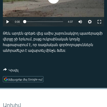
ՄԻՋԱԶԳԱՅԻՆ
ՄՇԱԿՈՒՅԹ
ՍՊՈՐՏ
Auto
0:00
4:37
ՄԵԿՆԱԲԱՆՈՒԹՅՈՒՆ
240p
Թեև արդեն գրեթե վեց ամիս շարունակվող պատերազմի
ՏՏ ԵՒ ԻՆՏԵՐՆԵՏ
վերջը չի երևում, բայց ուկրաինական կողմը
360p
հայտարարում է, որ ռազմական գործողություններն
ԿՈՐՈՆԱՎԻՐՈՒՍ
480p
Auto
240p
360p
480p
անհրաժեշտ է ավարտել մինչև ձմեռ։
ԱՐԽԻՎ
720p
720p
1080p
ՏԵՍԱՆՅՈՒԹԵՐ
1080p
Կիսվել
ԲԱՆԱՎԵՃ
Ավելացրեք մեզ Google-ում
ՁԳՏԵԼՈՎ ԼԱՎԱԳՈՒՅՆԻՆ
ՓՈԴՔԱՍԹ
Հայերեն
Արխիվ