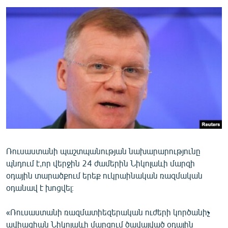
ՄԻՋԱԶԳԱՅԻՆ
ՄՇԱԿՈՒՅԹ
ՍՊՈՐՏ
ՄԵԿՆԱԲԱՆՈՒԹՅՈՒՆ
ՏՏ ԵՒ ԻՆՏԵՐՆԵՏ
ԿՈՐՈՆԱՎԻՐՈՒՍ
ԱՐԽԻՎ
ՏԵՍԱՆՅՈՒԹԵՐ
Ռուսաստանի պաշտպանության նախարարությունը
ԲԱՆԱՎԵՃ
պնդում է,որ վերջին 24 ժամերին Նիկոլաևի մարզի
ՁԳՏԵԼՈՎ ԼԱՎԱԳՈՒՅՆԻՆ
օդային տարածքում երեք ուկրաինական ռազմական
օդանավ է խոցվել։
ՓՈԴՔԱՍԹ
«Ռուսաստանի ռազմատիեզերական ուժերի կործանիչ
Հայերեն
ավիացիան Նիկոլաևի մարզում ծավալված օդային