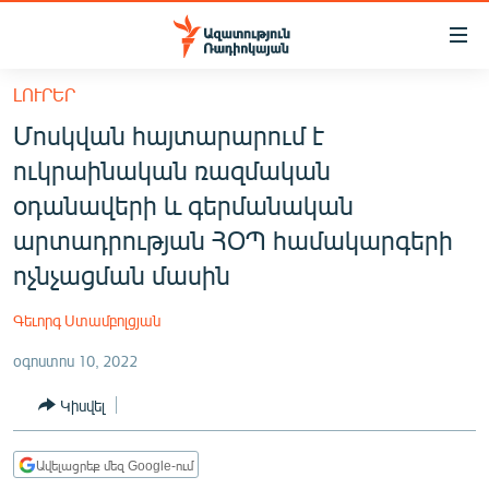
Մատչելիության
հղումներ
Անցնել
ԼՈՒՐԵՐ
հիմնական
ԱԶԱՏՈՒԹՅՈՒՆ TV
Մոսկվան հայտարարում է
բովանդակությանը
ՀԱՅԱՍՏԱՆ
Անցնել
ուկրաինական ռազմական
հիմնական
ՔԱՂԱՔԱԿԱՆ
օդանավերի և գերմանական
մենյուին
ԸՆՏՐՈՒԹՅՈՒՆՆԵՐ 2026
արտադրության ՀՕՊ համակարգերի
Որոնում
ոչնչացման մասին
ԻՐԱՎՈՒՆՔ
ՀԱՍԱՐԱԿՈՒԹՅՈՒՆ
Գեւորգ Ստամբոլցյան
ՏՆՏԵՍՈՒԹՅՈՒՆ
օգոստոս 10, 2022
ՂԱՐԱԲԱՂ
Կիսվել
ՊԱՏԵՐԱԶՄԻ 6 ՇԱԲԱԹՆԵՐԸ
ՏԱՐԱԾԱՇՐՋԱՆ
Ավելացրեք մեզ Google-ում