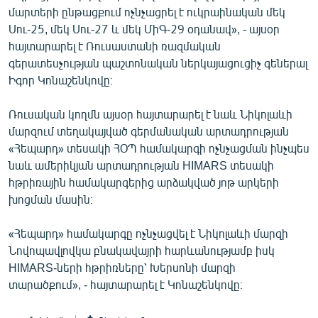
մարտերի ընթացքում ոչնչացրել է ուկրաինական մեկ
English
Սու-25, մեկ Սու-27 և մեկ ՄիԳ-29 օդանավ», - այսօր
Русский
հայտարարել է Ռուսաստանի ռազմական
գերատեսչության պաշտոնական ներկայացուցիչ գեներալ
ՀԵՏԵՎԵՔ ՄԵԶ
Իգոր Կոնաշենկովը։
Ռուսական կողմն այսօր հայտարարել է նաև Նիկոլաևի
մարզում տեղակայված գերմանական արտադրության
«Հեպարդ» տեսակի ՀՕՊ համակարգի ոչնչացման ինչպես
նաև ամերիկյան արտադրության HIMARS տեսակի
«Ազատության» բոլոր կայքերը
հթրիռային համակարգերից արձակված յոթ արկերի
խոցման մասին։
«Հեպարդ» համակարգը ոչնչացվել է Նիկոլաևի մարզի
Նովոպավլովկա բնակավայրի հարևանությամբ իսկ
HIMARS-ների հթրիռները՝ Խերսոնի մարզի
տարածքում», - հայտարարել է Կոնաշենկովը։