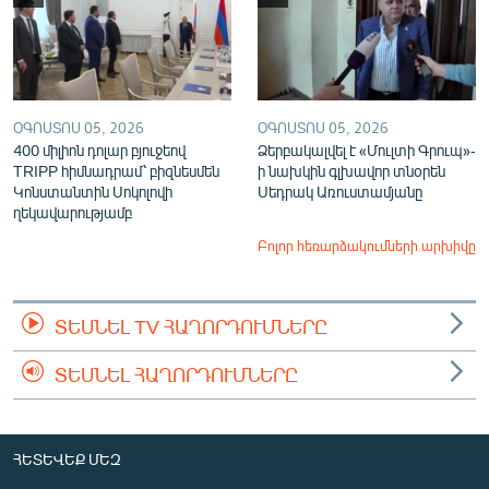
ՕԳՈՍՏՈՍ 05, 2026
ՕԳՈՍՏՈՍ 05, 2026
400 միլիոն դոլար բյուջեով
Ձերբակալվել է «Մուլտի Գրուպ»-
TRIPP հիմնադրամ՝ բիզնեսմեն
ի նախկին գլխավոր տնօրեն
Կոնստանտին Սոկոլովի
Սեդրակ Առուստամյանը
ղեկավարությամբ
Բոլոր հեռարձակումների արխիվը
ՏԵՍՆԵԼ TV ՀԱՂՈՐԴՈՒՄՆԵՐԸ
ՏԵՍՆԵԼ ՀԱՂՈՐԴՈՒՄՆԵՐԸ
ՀԵՏԵՎԵՔ ՄԵԶ