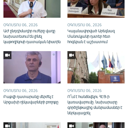
English
Русский
ՕԳՈՍՏՈՍ 06, 2026
ՕԳՈՍՏՈՍ 06, 2026
ԱԺ ընդդիմադիր ուժերը վաղը
ՀԵՏԵՎԵՔ ՄԵԶ
Կալանավորված Արեգնազ
նախատեսում են լինել
Մանուկյանի դստեր հետ
կաթողիկոսի դատական նիստին
հոգեբան է աշխատում
«Ազատության» բոլոր կայքերը
ՕԳՈՍՏՈՍ 06, 2026
ՕԳՈՍՏՈՍ 06, 2026
Բաքվի դատարանը մերժել է
Ո՞ւմ է հանձնվելու ՀԷՑ-ի
Արցախի ղեկավարների բողոքը
կառավարումը. նախարարը
գործընթացից մանրամասներ է
ներկայացրել