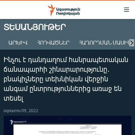
Մատչելիության
հղումներ
Անցնել
ՏԵՍԱՆՅՈՒԹԵՐ
հիմնական
ԱԶԱՏՈՒԹՅՈՒՆ TV
բովանդակությանը
ԱՐԽԻՎ
ՀՈԴՎԱԾՆԵՐ
ՀԱՂՈՐԴՄԱՆ ՄԱՍԻՆ
ՀԱՅԱՍՏԱՆ
Անցնել
հիմնական
ՔԱՂԱՔԱԿԱՆ
Ինչու է դանդաղում հանրապետական
մենյուին
ԸՆՏՐՈՒԹՅՈՒՆՆԵՐ 2026
Որոնում
ճանապարհի շինարարությունը․
ԻՐԱՎՈՒՆՔ
բնակիչները տեխնիկան վերջին
ՀԱՍԱՐԱԿՈՒԹՅՈՒՆ
անգամ ընտրություններից առաջ են
տեսել
ՏՆՏԵՍՈՒԹՅՈՒՆ
ՂԱՐԱԲԱՂ
օգոստոս 09, 2022
ՊԱՏԵՐԱԶՄԻ 6 ՇԱԲԱԹՆԵՐԸ
ՏԱՐԱԾԱՇՐՋԱՆ