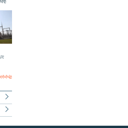
երը
 է
արխիվը