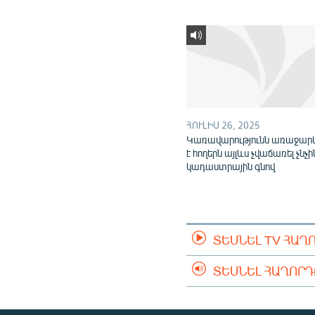
ՀՈՒԼԻՍ 26, 2025
Կառավարությունն առաջարկ
է հողերն այլևս չվաճառել չնչի
կադաստրային գնով
ՏԵՍՆԵԼ TV ՀԱՂ
ՏԵՍՆԵԼ ՀԱՂՈՐ