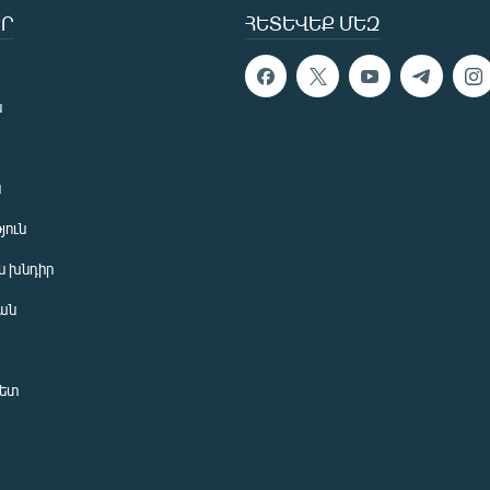
Ր
ՀԵՏԵՎԵՔ ՄԵԶ
ն
ն
յուն
 խնդիր
ան
նետ