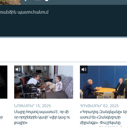
առանձին պատուհանում
ՆՈՅԵՄԲԵՐ 15, 2025
ՀՈԿՏԵՄԲԵՐ 02, 2025
Մայրը հույսով սպասում է, որ մի
«Հորադիզ-Զանգելանը» եր
օր
օր որդիներին կասի՝ «վեր կաց ու
ասում են «Զանգեզուրի
քայլիր»
միջանցք». Փաշինյանը