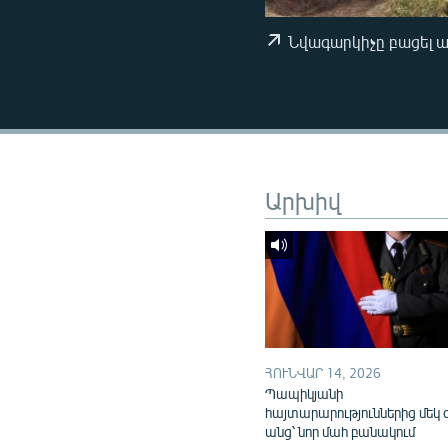
ՄԻՋԱԶԳԱՅԻՆ
ՄՇԱԿՈՒՅԹ
Նվագարկիչը բացել 
ՍՊՈՐՏ
ՄԵԿՆԱԲԱՆՈՒԹՅՈՒՆ
ՏՏ ԵՒ ԻՆՏԵՐՆԵՏ
ԿՈՐՈՆԱՎԻՐՈՒՍ
Արխիվ
ԱՐԽԻՎ
ՏԵՍԱՆՅՈՒԹԵՐ
ԲԱՆԱՎԵՃ
ՁԳՏԵԼՈՎ ԼԱՎԱԳՈՒՅՆԻՆ
ՓՈԴՔԱՍԹ
ՀՈՒՆՎԱՐ 14, 2026
Պապիկյանի
հայտարարություններից մեկ 
անց՝ նոր մահ բանակում