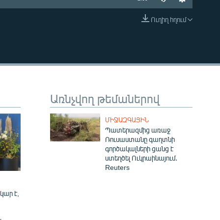
Ուղիղ հղում
EMBED
Առնչվող թեմաներով
ՄԻՋԱԶԳԱՅԻՆ
Պատերազմից առաջ
Ռուսաստանը գաղտնի
գործակալների ցանց է
ստեղծել Ուկրաինայում․
Reuters
կար է,