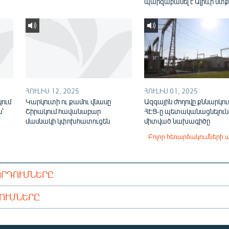
պարզաբանել է Ալիևի մտք
ՀՈՒԼԻՍ 12, 2025
ՀՈՒԼԻՍ 01, 2025
ում
Կարկուտի ու քամու վնասը
Ազգային ժողովը քննարկում
ն՝
Շիրակում հավանաբար
ՀԷՑ-ը պետականացնելուն
մասնակի կփոխհատուցեն
միտված նախագիծը
Բոլոր հեռարձակումների 
ՈՐԴՈՒՄՆԵՐԸ
ԴՈՒՄՆԵՐԸ