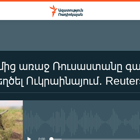
ից առաջ Ռուսաստանը գա
ԲԱԺԱՆՈՐԴԱԳՐՎԵԼ
ղծել Ուկրաինայում․ Reuter
Բաժանորդագրվել
No media source currently availa
0:00