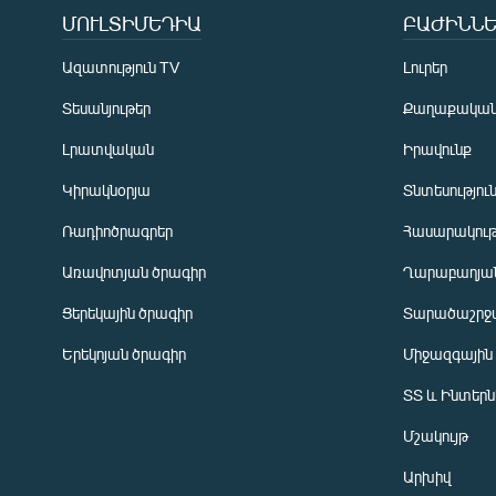
ՄՈՒԼՏԻՄԵԴԻԱ
ԲԱԺԻՆՆԵ
Ազատություն TV
Լուրեր
Տեսանյութեր
Քաղաքակա
Լրատվական
Իրավունք
Կիրակնօրյա
Տնտեսությու
Ռադիոծրագրեր
Հասարակութ
Առավոտյան ծրագիր
Ղարաբաղյան
Ցերեկային ծրագիր
Տարածաշրջ
Հայերեն
Երեկոյան ծրագիր
Միջազգային
English
ՏՏ և Ինտեր
Русский
Մշակույթ
ՀԵՏԵՎԵՔ ՄԵԶ
Արխիվ