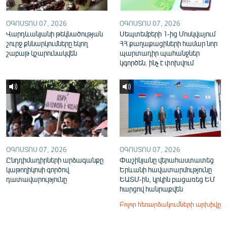
ՕԳՈՍՏՈՍ 07, 2026
ՕԳՈՍՏՈՍ 07, 2026
Վարդևանյանի թեկնածության
Սեպտեմբերի 1-ից Մոսկվայում
շուրջ քննարկումները եկող
ՀՀ քաղաքացիների համար նոր
շաբաթ կշարունակվեն
պարտադիր պահանջներ
կգործեն. ինչ է փոխվում
ՕԳՈՍՏՈՍ 07, 2026
ՕԳՈՍՏՈՍ 07, 2026
Ընդդիմադիրների արձագանքը
Փաշինյանը վերահաստատեց
կաթողիկոսի գործով
Երևանի հավատարմությունը
դատավարությունը
ԵԱՏՄ-ին, կրկին բացառեց ԵՄ
հարցով հանրաքվեն
Բոլոր հեռարձակումների արխիվը