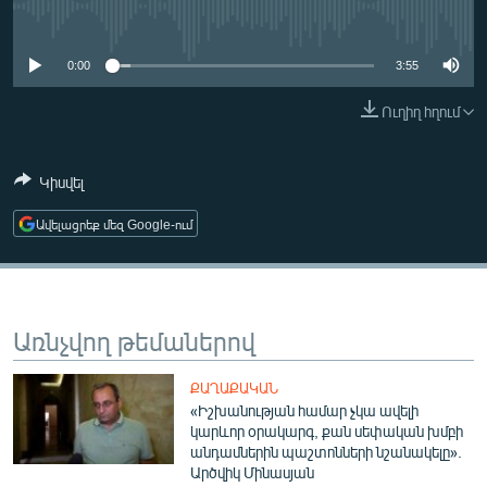
ՄԻՋԱԶԳԱՅԻՆ
No media source currently available
ՄՇԱԿՈՒՅԹ
0:00
3:55
ՍՊՈՐՏ
Ուղիղ հղում
ՄԵԿՆԱԲԱՆՈՒԹՅՈՒՆ
ՏՏ ԵՒ ԻՆՏԵՐՆԵՏ
Կիսվել
ԿՈՐՈՆԱՎԻՐՈՒՍ
Ավելացրեք մեզ Google-ում
ԱՐԽԻՎ
ՏԵՍԱՆՅՈՒԹԵՐ
ԲԱՆԱՎԵՃ
Առնչվող թեմաներով
ՁԳՏԵԼՈՎ ԼԱՎԱԳՈՒՅՆԻՆ
ՔԱՂԱՔԱԿԱՆ
ՓՈԴՔԱՍԹ
«Իշխանության համար չկա ավելի
կարևոր օրակարգ, քան սեփական խմբի
անդամներին պաշտոնների նշանակելը».
Հայերեն
Արծվիկ Մինասյան