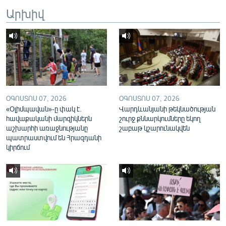
English
Արխիվ
Русский
ՀԵՏԵՎԵՔ ՄԵԶ
ՕԳՈՍՏՈՍ 07, 2026
ՕԳՈՍՏՈՍ 07, 2026
«Օլիմպավան»-ը փակ է.
Վարդևանյանի թեկնածության
հավաքականի մարզիկներն
շուրջ քննարկումները եկող
«Ազատության» բոլոր կայքերը
աշխարհի առաջնությանը
շաբաթ կշարունակվեն
պատրաստվում են Հրազդանի
կիրճում