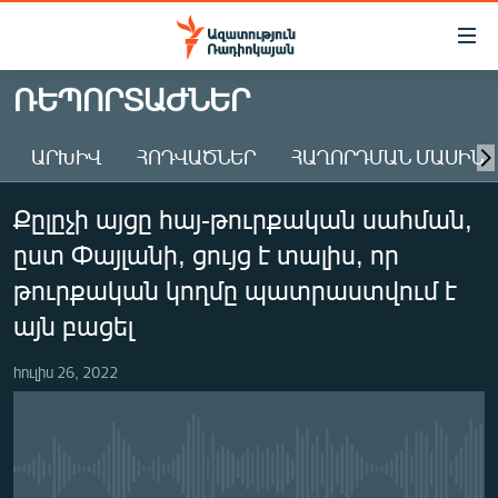
Մատչելիության
հղումներ
Անցնել
ՌԵՊՈՐՏԱԺՆԵՐ
հիմնական
ԱԶԱՏՈՒԹՅՈՒՆ TV
բովանդակությանը
ԱՐԽԻՎ
ՀՈԴՎԱԾՆԵՐ
ՀԱՂՈՐԴՄԱՆ ՄԱՍԻՆ
ՀԱՅԱՍՏԱՆ
Անցնել
հիմնական
ՔԱՂԱՔԱԿԱՆ
Քըլըչի այցը հայ-թուրքական սահման,
մենյուին
ԸՆՏՐՈՒԹՅՈՒՆՆԵՐ 2026
Որոնում
ըստ Փայլանի, ցույց է տալիս, որ
ԻՐԱՎՈՒՆՔ
թուրքական կողմը պատրաստվում է
ՀԱՍԱՐԱԿՈՒԹՅՈՒՆ
այն բացել
ՏՆՏԵՍՈՒԹՅՈՒՆ
հուլիս 26, 2022
ՂԱՐԱԲԱՂ
ՊԱՏԵՐԱԶՄԻ 6 ՇԱԲԱԹՆԵՐԸ
ՏԱՐԱԾԱՇՐՋԱՆ
No media source currently available