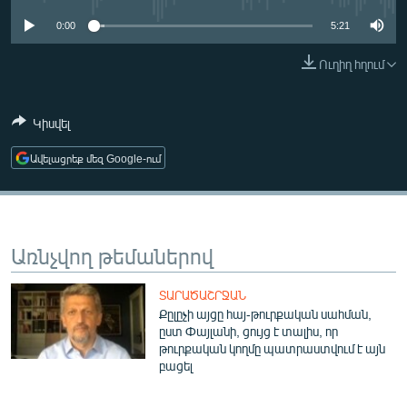
ՄԻՋԱԶԳԱՅԻՆ
0:00
5:21
ՄՇԱԿՈՒՅԹ
Ուղիղ հղում
ՍՊՈՐՏ
ՄԵԿՆԱԲԱՆՈՒԹՅՈՒՆ
Կիսվել
ՏՏ ԵՒ ԻՆՏԵՐՆԵՏ
Ավելացրեք մեզ Google-ում
ԿՈՐՈՆԱՎԻՐՈՒՍ
ԱՐԽԻՎ
ՏԵՍԱՆՅՈՒԹԵՐ
Առնչվող թեմաներով
ԲԱՆԱՎԵՃ
ՏԱՐԱԾԱՇՐՋԱՆ
ՁԳՏԵԼՈՎ ԼԱՎԱԳՈՒՅՆԻՆ
Քըլըչի այցը հայ-թուրքական սահման,
ըստ Փայլանի, ցույց է տալիս, որ
ՓՈԴՔԱՍԹ
թուրքական կողմը պատրաստվում է այն
բացել
Հայերեն