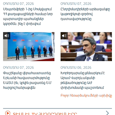
ՕԳՈՍՏՈՍ 07, 2026
ՕԳՈՍՏՈՍ 07, 2026
Սեպտեմբերի 1-ից Մոսկվայում
Ընդդիմադիրների արձագանքը
ՀՀ քաղաքացիների համար նոր
կաթողիկոսի գործով
պարտադիր պահանջներ
դատավարությունը
կգործեն. ինչ է փոխվում
ՕԳՈՍՏՈՍ 07, 2026
ՕԳՈՍՏՈՍ 06, 2026
Փաշինյանը վերահաստատեց
Խորհրդարանը քննարկում է
Երևանի հավատարմությունը
Արամ Վարդևանյանի
ԵԱՏՄ-ին, կրկին բացառեց ԵՄ
թեկնածությունը ԱԺ
հարցով հանրաքվեն
փոխխոսնակի պաշտոնում
Բոլոր հեռարձակումների արխիվը
ՏԵՍՆԵԼ TV ՀԱՂՈՐԴՈՒՄՆԵՐԸ