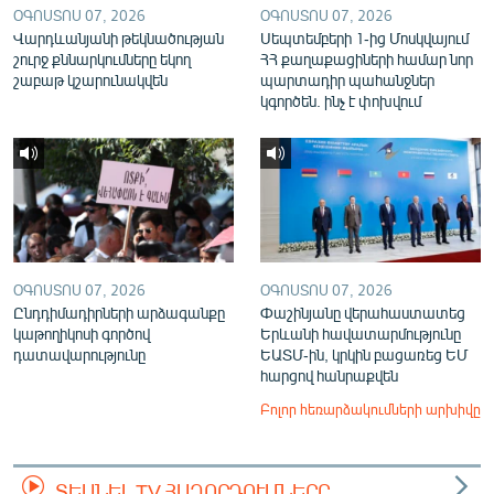
ՕԳՈՍՏՈՍ 07, 2026
ՕԳՈՍՏՈՍ 07, 2026
Վարդևանյանի թեկնածության
Սեպտեմբերի 1-ից Մոսկվայում
շուրջ քննարկումները եկող
ՀՀ քաղաքացիների համար նոր
շաբաթ կշարունակվեն
պարտադիր պահանջներ
կգործեն. ինչ է փոխվում
ՕԳՈՍՏՈՍ 07, 2026
ՕԳՈՍՏՈՍ 07, 2026
Ընդդիմադիրների արձագանքը
Փաշինյանը վերահաստատեց
կաթողիկոսի գործով
Երևանի հավատարմությունը
դատավարությունը
ԵԱՏՄ-ին, կրկին բացառեց ԵՄ
հարցով հանրաքվեն
Բոլոր հեռարձակումների արխիվը
ՏԵՍՆԵԼ TV ՀԱՂՈՐԴՈՒՄՆԵՐԸ