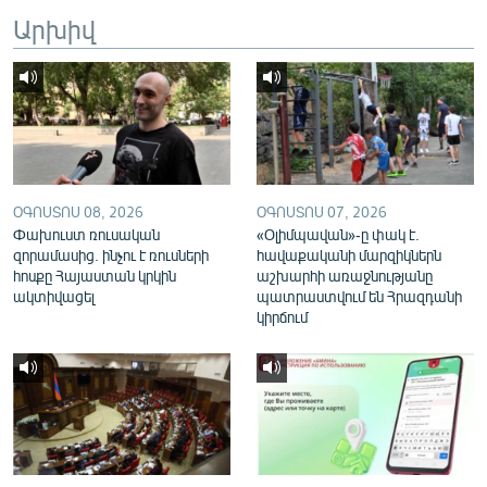
English
Արխիվ
Русский
ՀԵՏԵՎԵՔ ՄԵԶ
ՕԳՈՍՏՈՍ 08, 2026
ՕԳՈՍՏՈՍ 07, 2026
Փախուստ ռուսական
«Օլիմպավան»-ը փակ է.
զորամասից. ինչու է ռուսների
հավաքականի մարզիկներն
«Ազատության» բոլոր կայքերը
հոսքը Հայաստան կրկին
աշխարհի առաջնությանը
ակտիվացել
պատրաստվում են Հրազդանի
կիրճում