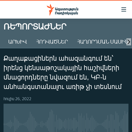
Մատչելիության
հղումներ
Անցնել
ՌԵՊՈՐՏԱԺՆԵՐ
հիմնական
ԱԶԱՏՈՒԹՅՈՒՆ TV
բովանդակությանը
ԱՐԽԻՎ
ՀՈԴՎԱԾՆԵՐ
ՀԱՂՈՐԴՄԱՆ ՄԱՍԻՆ
ՀԱՅԱՍՏԱՆ
Անցնել
հիմնական
ՔԱՂԱՔԱԿԱՆ
Քաղաքացիներն ահազանգում են՝
մենյուին
ԸՆՏՐՈՒԹՅՈՒՆՆԵՐ 2026
Որոնում
իրենց կենսաթոշակային հաշիվների
ԻՐԱՎՈՒՆՔ
մնացորդները նվազում են, ԿԲ-ն
ՀԱՍԱՐԱԿՈՒԹՅՈՒՆ
անհանգստանալու առիթ չի տեսնում
ՏՆՏԵՍՈՒԹՅՈՒՆ
հուլիս 26, 2022
ՂԱՐԱԲԱՂ
ՊԱՏԵՐԱԶՄԻ 6 ՇԱԲԱԹՆԵՐԸ
ՏԱՐԱԾԱՇՐՋԱՆ
No media source currently available