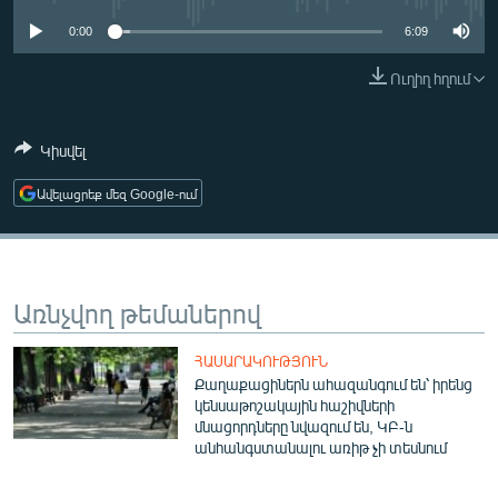
ՄԻՋԱԶԳԱՅԻՆ
0:00
6:09
ՄՇԱԿՈՒՅԹ
Ուղիղ հղում
ՍՊՈՐՏ
ՄԵԿՆԱԲԱՆՈՒԹՅՈՒՆ
Կիսվել
ՏՏ ԵՒ ԻՆՏԵՐՆԵՏ
Ավելացրեք մեզ Google-ում
ԿՈՐՈՆԱՎԻՐՈՒՍ
ԱՐԽԻՎ
ՏԵՍԱՆՅՈՒԹԵՐ
Առնչվող թեմաներով
ԲԱՆԱՎԵՃ
ՀԱՍԱՐԱԿՈՒԹՅՈՒՆ
ՁԳՏԵԼՈՎ ԼԱՎԱԳՈՒՅՆԻՆ
Քաղաքացիներն ահազանգում են՝ իրենց
կենսաթոշակային հաշիվների
ՓՈԴՔԱՍԹ
մնացորդները նվազում են, ԿԲ-ն
անհանգստանալու առիթ չի տեսնում
Հայերեն