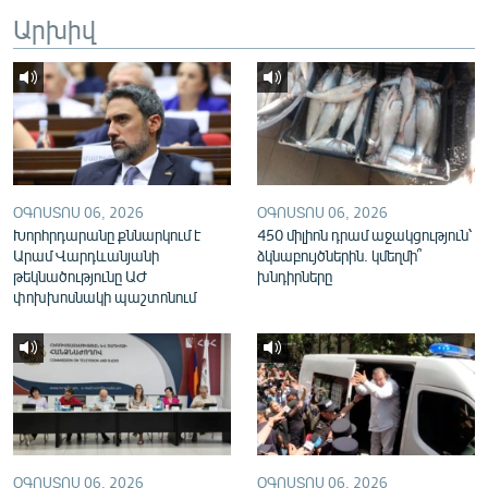
English
Արխիվ
Русский
ՀԵՏԵՎԵՔ ՄԵԶ
ՕԳՈՍՏՈՍ 06, 2026
ՕԳՈՍՏՈՍ 06, 2026
Խորհրդարանը քննարկում է
450 միլիոն դրամ աջակցություն՝
Արամ Վարդևանյանի
ձկնաբույծներին. կմեղմի՞
«Ազատության» բոլոր կայքերը
թեկնածությունը ԱԺ
խնդիրները
փոխխոսնակի պաշտոնում
ՕԳՈՍՏՈՍ 06, 2026
ՕԳՈՍՏՈՍ 06, 2026