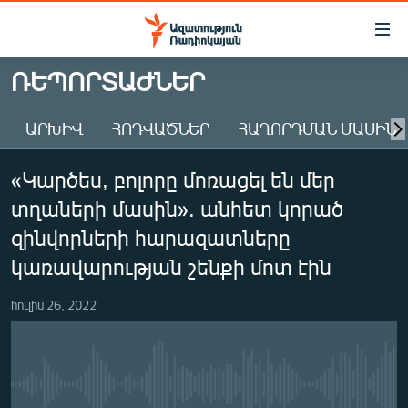
Մատչելիության
հղումներ
Անցնել
ՌԵՊՈՐՏԱԺՆԵՐ
հիմնական
ԱԶԱՏՈՒԹՅՈՒՆ TV
բովանդակությանը
ԱՐԽԻՎ
ՀՈԴՎԱԾՆԵՐ
ՀԱՂՈՐԴՄԱՆ ՄԱՍԻՆ
ՀԱՅԱՍՏԱՆ
Անցնել
հիմնական
ՔԱՂԱՔԱԿԱՆ
«Կարծես, բոլորը մոռացել են մեր
մենյուին
ԸՆՏՐՈՒԹՅՈՒՆՆԵՐ 2026
Որոնում
տղաների մասին». անհետ կորած
ԻՐԱՎՈՒՆՔ
զինվորների հարազատները
ՀԱՍԱՐԱԿՈՒԹՅՈՒՆ
կառավարության շենքի մոտ էին
ՏՆՏԵՍՈՒԹՅՈՒՆ
հուլիս 26, 2022
ՂԱՐԱԲԱՂ
ՊԱՏԵՐԱԶՄԻ 6 ՇԱԲԱԹՆԵՐԸ
ՏԱՐԱԾԱՇՐՋԱՆ
No media source currently available