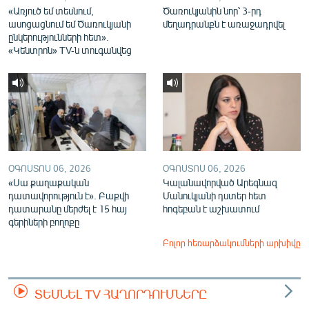
«Առյուծ եմ տեսնում,
Ծառուկյանին նոր՝ 3-րդ
ասոցացնում եմ Ծառուկյանի
մեղադրանքն է առաջադրվել
ընկերությունների հետ».
«Կենտրոն» TV-ն տուգանվեց
ՕԳՈՍՏՈՍ 06, 2026
ՕԳՈՍՏՈՍ 06, 2026
«Սա քաղաքական
Կալանավորված Արեգնազ
դատավորություն է». Բաքվի
Մանուկյանի դստեր հետ
դատարանը մերժել է 15 հայ
հոգեբան է աշխատում
գերիների բողոքը
Բոլոր հեռարձակումների արխիվը
ՏԵՍՆԵԼ TV ՀԱՂՈՐԴՈՒՄՆԵՐԸ