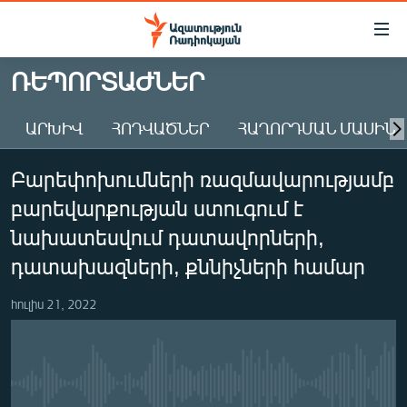
Մատչելիության
հղումներ
Անցնել
ՌԵՊՈՐՏԱԺՆԵՐ
հիմնական
ԱԶԱՏՈՒԹՅՈՒՆ TV
բովանդակությանը
ԱՐԽԻՎ
ՀՈԴՎԱԾՆԵՐ
ՀԱՂՈՐԴՄԱՆ ՄԱՍԻՆ
ՀԱՅԱՍՏԱՆ
Անցնել
հիմնական
ՔԱՂԱՔԱԿԱՆ
Բարեփոխումների ռազմավարությամբ
մենյուին
ԸՆՏՐՈՒԹՅՈՒՆՆԵՐ 2026
Որոնում
բարեվարքության ստուգում է
ԻՐԱՎՈՒՆՔ
նախատեսվում դատավորների,
ՀԱՍԱՐԱԿՈՒԹՅՈՒՆ
դատախազների, քննիչների համար
ՏՆՏԵՍՈՒԹՅՈՒՆ
հուլիս 21, 2022
ՂԱՐԱԲԱՂ
ՊԱՏԵՐԱԶՄԻ 6 ՇԱԲԱԹՆԵՐԸ
ՏԱՐԱԾԱՇՐՋԱՆ
No media source currently available