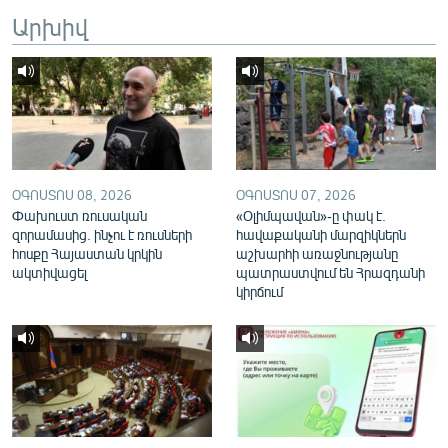
English
Արխիվ
Русский
ՀԵՏԵՎԵՔ ՄԵԶ
ՕԳՈՍՏՈՍ 08, 2026
ՕԳՈՍՏՈՍ 07, 2026
Փախուստ ռուսական
«Օլիմպավան»-ը փակ է.
զորամասից. ինչու է ռուսների
հավաքականի մարզիկներն
«Ազատության» բոլոր կայքերը
հոսքը Հայաստան կրկին
աշխարհի առաջնությանը
ակտիվացել
պատրաստվում են Հրազդանի
կիրճում