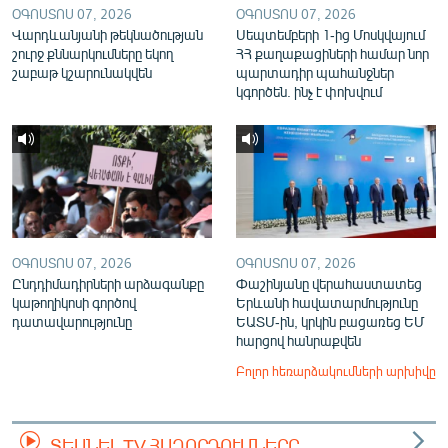
ՕԳՈՍՏՈՍ 07, 2026
ՕԳՈՍՏՈՍ 07, 2026
Վարդևանյանի թեկնածության
Սեպտեմբերի 1-ից Մոսկվայում
շուրջ քննարկումները եկող
ՀՀ քաղաքացիների համար նոր
շաբաթ կշարունակվեն
պարտադիր պահանջներ
կգործեն. ինչ է փոխվում
ՕԳՈՍՏՈՍ 07, 2026
ՕԳՈՍՏՈՍ 07, 2026
Ընդդիմադիրների արձագանքը
Փաշինյանը վերահաստատեց
կաթողիկոսի գործով
Երևանի հավատարմությունը
դատավարությունը
ԵԱՏՄ-ին, կրկին բացառեց ԵՄ
հարցով հանրաքվեն
Բոլոր հեռարձակումների արխիվը
ՏԵՍՆԵԼ TV ՀԱՂՈՐԴՈՒՄՆԵՐԸ