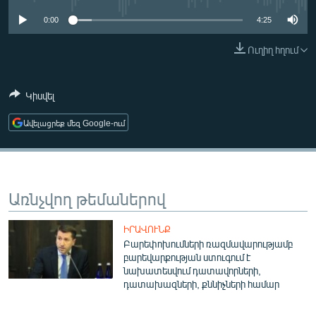
ՄԻՋԱԶԳԱՅԻՆ
0:00
4:25
ՄՇԱԿՈՒՅԹ
Ուղիղ հղում
ՍՊՈՐՏ
ՄԵԿՆԱԲԱՆՈՒԹՅՈՒՆ
Կիսվել
ՏՏ ԵՒ ԻՆՏԵՐՆԵՏ
Ավելացրեք մեզ Google-ում
ԿՈՐՈՆԱՎԻՐՈՒՍ
ԱՐԽԻՎ
ՏԵՍԱՆՅՈՒԹԵՐ
Առնչվող թեմաներով
ԲԱՆԱՎԵՃ
ԻՐԱՎՈՒՆՔ
ՁԳՏԵԼՈՎ ԼԱՎԱԳՈՒՅՆԻՆ
Բարեփոխումների ռազմավարությամբ
բարեվարքության ստուգում է
ՓՈԴՔԱՍԹ
նախատեսվում դատավորների,
դատախազների, քննիչների համար
Հայերեն