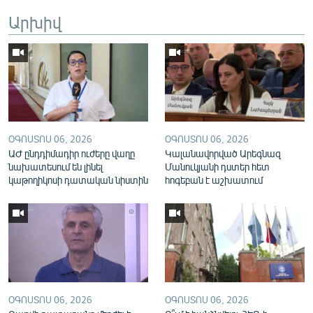
English
Արխիվ
Русский
ՀԵՏԵՎԵՔ ՄԵԶ
ՕԳՈՍՏՈՍ 06, 2026
ՕԳՈՍՏՈՍ 06, 2026
ԱԺ ընդդիմադիր ուժերը վաղը
Կալանավորված Արեգնազ
նախատեսում են լինել
Մանուկյանի դստեր հետ
«Ազատության» բոլոր կայքերը
կաթողիկոսի դատական նիստին
հոգեբան է աշխատում
ՕԳՈՍՏՈՍ 06, 2026
ՕԳՈՍՏՈՍ 06, 2026