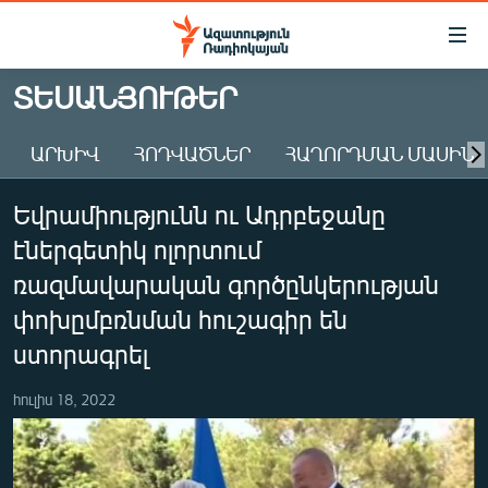
Մատչելիության
հղումներ
Անցնել
ՏԵՍԱՆՅՈՒԹԵՐ
հիմնական
ԱԶԱՏՈՒԹՅՈՒՆ TV
բովանդակությանը
ԱՐԽԻՎ
ՀՈԴՎԱԾՆԵՐ
ՀԱՂՈՐԴՄԱՆ ՄԱՍԻՆ
ՀԱՅԱՍՏԱՆ
Անցնել
հիմնական
ՔԱՂԱՔԱԿԱՆ
Եվրամիությունն ու Ադրբեջանը
մենյուին
ԸՆՏՐՈՒԹՅՈՒՆՆԵՐ 2026
Որոնում
էներգետիկ ոլորտում
ԻՐԱՎՈՒՆՔ
ռազմավարական գործընկերության
ՀԱՍԱՐԱԿՈՒԹՅՈՒՆ
փոխըմբռնման հուշագիր են
ստորագրել
ՏՆՏԵՍՈՒԹՅՈՒՆ
ՂԱՐԱԲԱՂ
հուլիս 18, 2022
ՊԱՏԵՐԱԶՄԻ 6 ՇԱԲԱԹՆԵՐԸ
ՏԱՐԱԾԱՇՐՋԱՆ