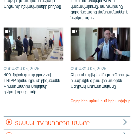
Բաքվի դատարանը մերժել է
Ո՞ւմ է հանձնվելու ՀԷՑ-ի
Արցախի ղեկավարների բողոքը
կառավարումը. նախարարը
գործընթացից մանրամասներ է
ներկայացրել
ՕԳՈՍՏՈՍ 05, 2026
ՕԳՈՍՏՈՍ 05, 2026
400 միլիոն դոլար բյուջեով
Ձերբակալվել է «Մուլտի Գրուպ»-
TRIPP հիմնադրամ՝ բիզնեսմեն
ի նախկին գլխավոր տնօրեն
Կոնստանտին Սոկոլովի
Սեդրակ Առուստամյանը
ղեկավարությամբ
Բոլոր հեռարձակումների արխիվը
ՏԵՍՆԵԼ TV ՀԱՂՈՐԴՈՒՄՆԵՐԸ