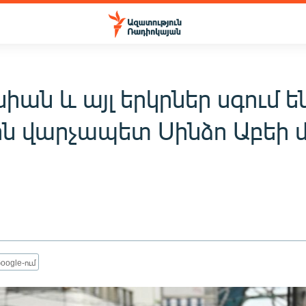
ան և այլ երկրներ սգում ե
ն վարչապետ Սինձո Աբեի 
oogle-ում