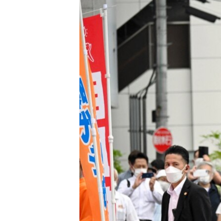
ՄԻՋԱԶԳԱՅԻՆ
ՄՇԱԿՈՒՅԹ
ՍՊՈՐՏ
ՄԵԿՆԱԲԱՆՈՒԹՅՈՒՆ
ՏՏ ԵՒ ԻՆՏԵՐՆԵՏ
ԿՈՐՈՆԱՎԻՐՈՒՍ
ԱՐԽԻՎ
ՏԵՍԱՆՅՈՒԹԵՐ
ԲԱՆԱՎԵՃ
ՁԳՏԵԼՈՎ ԼԱՎԱԳՈՒՅՆԻՆ
ՓՈԴՔԱՍԹ