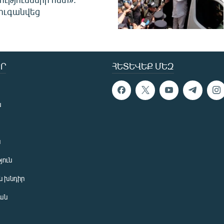
ուգանվեց
Ր
ՀԵՏԵՎԵՔ ՄԵԶ
ն
ն
յուն
 խնդիր
ան