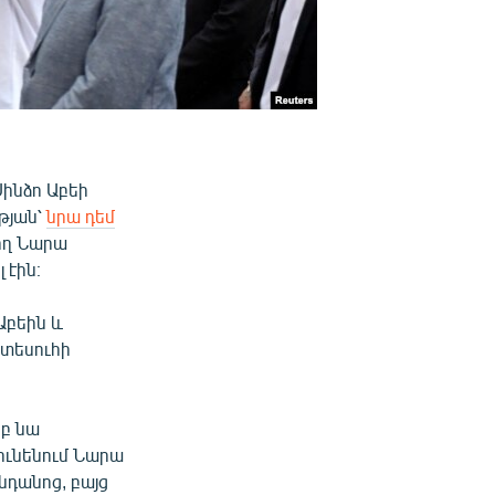
ինձո Աբեի
թյան՝
նրա դեմ
ող Նարա
 էին։
Աբեին և
նտեսուհի
րբ նա
ունենում Նարա
նդանոց, բայց