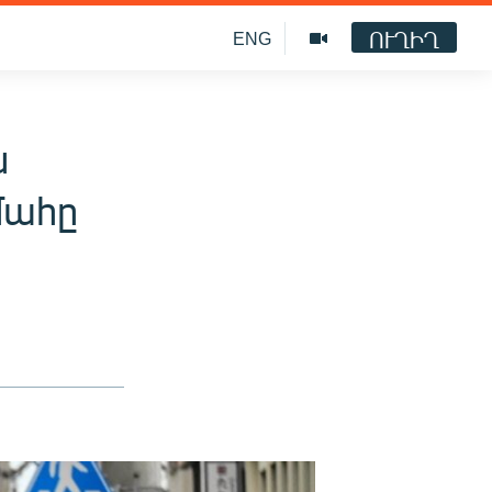
ՈՒՂԻՂ
ENG
ն
մահը