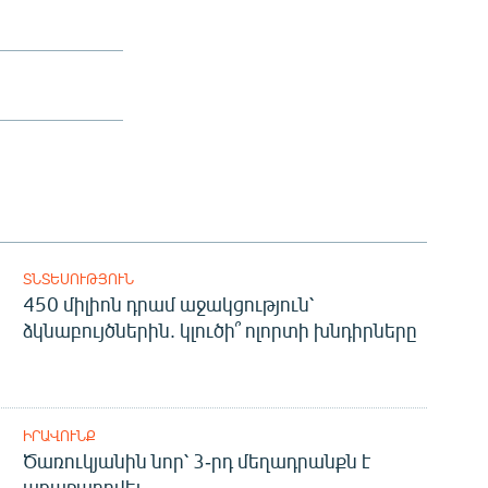
ՏՆՏԵՍՈՒԹՅՈՒՆ
450 միլիոն դրամ աջակցություն՝
ձկնաբույծներին. կլուծի՞ ոլորտի խնդիրները
ԻՐԱՎՈՒՆՔ
Ծառուկյանին նոր՝ 3-րդ մեղադրանքն է
առաջադրվել