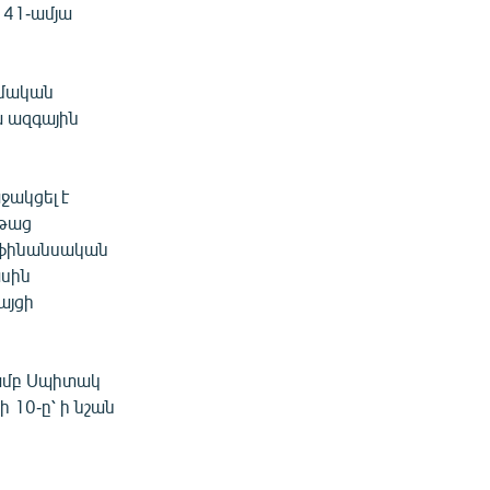
՝ 41-ամյա
տմական
 ազգային
ջակցել է
նթաց
ն ֆինանսական
ասին
այցի
յամբ Սպիտակ
ի 10-ը՝ ի նշան