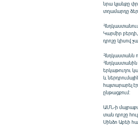
նրա կյանքը փր
տղամարդը ձերբ
Հնդկաստանում
Կարմիր բերդի
դրոշը կիսով չա
Հնդկաստանն ո
Հնդկաստանին 
երկաթուղու կ
և ներդրումայի
հայտարարել է
ընթացքում։
ԱՄՆ-ի մայրաք
տան դրոշը հուլ
Սինձո Աբեի հ