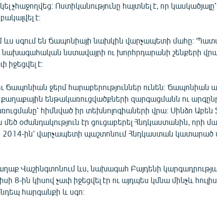
կել չհաջողվեց։ Ոստիկանությունը հայտնել է, որ կասկածյալը
ակալվել է։
 ևս սգում են Ճապոնիայի նախկին վարչապետի մահը։ Պա
, նախագահական նստավայրի ու խորհրդարանի շենքերի վրա
փ իջեցվել է։
ւ Ճապոնիան ջերմ հարաբերություններ ունեն։ Ճապոնիան ա
քաղաքային ենթակառուցվածքների զարգացմանն ու արգը
առուցմանը՝ հիմնված իր տեխնոլոգիաների վրա։ Սինձո Աբե
ն մեծ օժանդակություն էր ցուցաբերել Հնդկաստանին, որի մ
ր 2014-ին՝ վարչապետի պաշտոնում Հնդկաստան կատարած 
աղաք Վաշինգտոնում ևս, նախագահ Բայդենի կարգադրութ
իսի 8-ին կիսով չափ իջեցվել էր ու այդպես կմնա մինչև հուլիս
անդեպ հարգանքի և սգո։