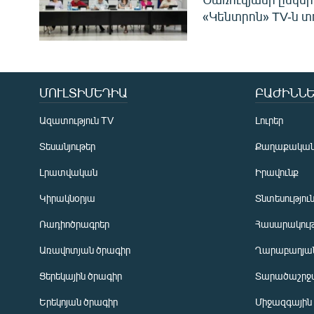
«Կենտրոն» TV-ն տ
ՄՈՒԼՏԻՄԵԴԻԱ
ԲԱԺԻՆՆԵ
Ազատություն TV
Լուրեր
Տեսանյութեր
Քաղաքակա
Լրատվական
Իրավունք
Կիրակնօրյա
Տնտեսությու
Ռադիոծրագրեր
Հասարակութ
Առավոտյան ծրագիր
Ղարաբաղյան
Ցերեկային ծրագիր
Տարածաշրջ
Հայերեն
Երեկոյան ծրագիր
Միջազգային
English