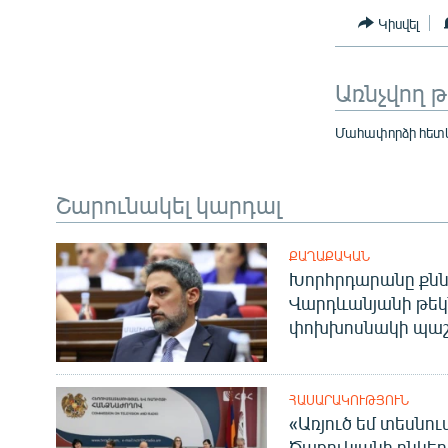
Կիսվել
Առնչվող 
Մահափորձի հետև
Շարունակել կարդալ
ՔԱՂԱՔԱԿԱՆ
Խորհրդարանը քնն
Վարդևանյանի թեկ
փոխխոսնակի պաշ
ՀԱՍԱՐԱԿՈՒԹՅՈՒՆ
«Առյուծ եմ տեսնու
Ծառուկյանի ընկեր