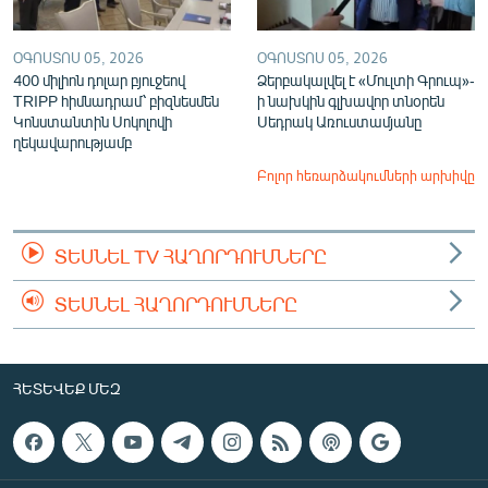
ՕԳՈՍՏՈՍ 05, 2026
ՕԳՈՍՏՈՍ 05, 2026
400 միլիոն դոլար բյուջեով
Ձերբակալվել է «Մուլտի Գրուպ»-
TRIPP հիմնադրամ՝ բիզնեսմեն
ի նախկին գլխավոր տնօրեն
Կոնստանտին Սոկոլովի
Սեդրակ Առուստամյանը
ղեկավարությամբ
Բոլոր հեռարձակումների արխիվը
ՏԵՍՆԵԼ TV ՀԱՂՈՐԴՈՒՄՆԵՐԸ
ՏԵՍՆԵԼ ՀԱՂՈՐԴՈՒՄՆԵՐԸ
ՀԵՏԵՎԵՔ ՄԵԶ