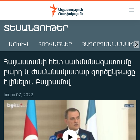
Մատչելիության
հղումներ
Անցնել
ՏԵՍԱՆՅՈՒԹԵՐ
հիմնական
ԱԶԱՏՈՒԹՅՈՒՆ TV
բովանդակությանը
ԱՐԽԻՎ
ՀՈԴՎԱԾՆԵՐ
ՀԱՂՈՐԴՄԱՆ ՄԱՍԻՆ
ՀԱՅԱՍՏԱՆ
Անցնել
հիմնական
ՔԱՂԱՔԱԿԱՆ
Հայաստանի հետ սահմանազատումը
մենյուին
ԸՆՏՐՈՒԹՅՈՒՆՆԵՐ 2026
Որոնում
բարդ և ժամանակատար գործընթացը
ԻՐԱՎՈՒՆՔ
է լինելու. Բայրամով
ՀԱՍԱՐԱԿՈՒԹՅՈՒՆ
հուլիս 07, 2022
ՏՆՏԵՍՈՒԹՅՈՒՆ
ՂԱՐԱԲԱՂ
ՊԱՏԵՐԱԶՄԻ 6 ՇԱԲԱԹՆԵՐԸ
ՏԱՐԱԾԱՇՐՋԱՆ
No media source currently available