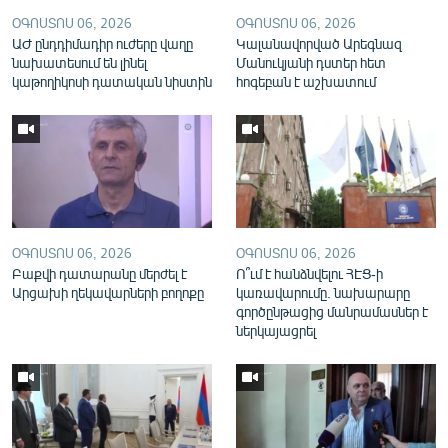
English
ՕԳՈՍՏՈՍ 06, 2026
ՕԳՈՍՏՈՍ 06, 2026
ԱԺ ընդդիմադիր ուժերը վաղը
Կալանավորված Արեգնազ
Русский
նախատեսում են լինել
Մանուկյանի դստեր հետ
կաթողիկոսի դատական նիստին
հոգեբան է աշխատում
ՀԵՏԵՎԵՔ ՄԵԶ
«Ազատության» բոլոր կայքերը
ՕԳՈՍՏՈՍ 06, 2026
ՕԳՈՍՏՈՍ 06, 2026
Բաքվի դատարանը մերժել է
Ո՞ւմ է հանձնվելու ՀԷՑ-ի
Արցախի ղեկավարների բողոքը
կառավարումը. նախարարը
գործընթացից մանրամասներ է
ներկայացրել