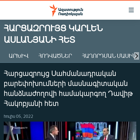
Մատչելիության
հղումներ
Անցնել
ՀԱՐՑԱԶՐՈՒՅՑ ԿԱՐԼԵՆ
հիմնական
ԱԶԱՏՈՒԹՅՈՒՆ TV
ԱՍԼԱՆՅԱՆԻ ՀԵՏ
բովանդակությանը
ՀԱՅԱՍՏԱՆ
Անցնել
հիմնական
ՔԱՂԱՔԱԿԱՆ
ԱՐԽԻՎ
ՀՈԴՎԱԾՆԵՐ
ՀԱՂՈՐԴՄԱՆ ՄԱՍԻՆ
մենյուին
ԸՆՏՐՈՒԹՅՈՒՆՆԵՐ 2026
Որոնում
Հարցազրույց Սահմանադրական
ԻՐԱՎՈՒՆՔ
բարեփոխումների մասնագիտական
ՀԱՍԱՐԱԿՈՒԹՅՈՒՆ
հանձնաժողովի համակարգող Դավիթ
ՏՆՏԵՍՈՒԹՅՈՒՆ
Հակոբյանի հետ
ՂԱՐԱԲԱՂ
հուլիս 05, 2022
ՊԱՏԵՐԱԶՄԻ 6 ՇԱԲԱԹՆԵՐԸ
ՏԱՐԱԾԱՇՐՋԱՆ