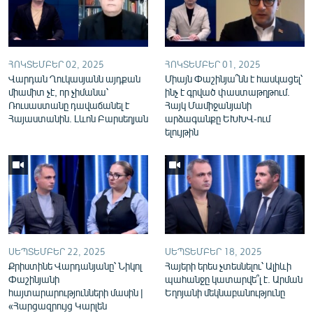
English
Русский
ՀՈԿՏԵՄԲԵՐ 02, 2025
ՀՈԿՏԵՄԲԵՐ 01, 2025
ՀԵՏԵՎԵՔ ՄԵԶ
Վարդան Ղուկասյանն այդքան
Միայն Փաշինյա՞նն է հասկացել՝
միամիտ չէ, որ չիմանա՝
ինչ է գրված փաստաթղթում.
Ռուսաստանը դավաճանել է
Հայկ Մամիջանյանի
Հայաստանին. Լևոն Բարսեղյան
արձագանքը ԵԽԽՎ-ում
ելույթին
«Ազատության» բոլոր կայքերը
ՍԵՊՏԵՄԲԵՐ 22, 2025
ՍԵՊՏԵՄԲԵՐ 18, 2025
Քրիստինե Վարդանյանը՝ Նիկոլ
Հայերի երես չտեսնելու՝ Ալիևի
Փաշինյանի
պահանջը կատարվե՞լ է. Արման
հայտարարությունների մասին |
Եղոյանի մեկնաբանությունը
«Հարցազրույց Կարլեն