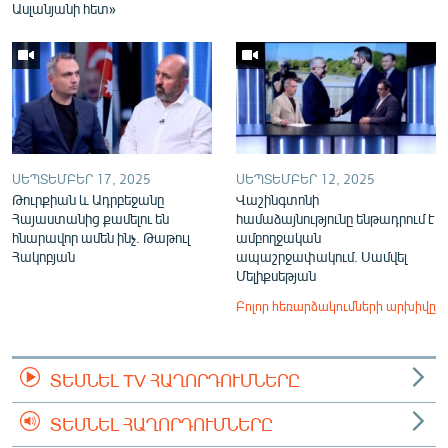
Ասլանյանի հետ»
ՍԵՊՏԵՄԲԵՐ 17, 2025
ՍԵՊՏԵՄԲԵՐ 12, 2025
Թուրքիան և Ադրբեջանը
Վաշինգտոնի
Հայաստանից քամելու են
համաձայնությունը ենթադրում է
հնարավոր ամեն ինչ. Թաթուլ
ամբողջական
Հակոբյան
ապաշրջափակում. Սամվել
Մելիքսեթյան
Բոլոր հեռարձակումների արխիվը
ՏԵՍՆԵԼ TV ՀԱՂՈՐԴՈՒՄՆԵՐԸ
ՏԵՍՆԵԼ ՀԱՂՈՐԴՈՒՄՆԵՐԸ