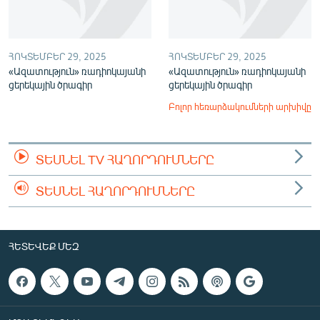
ՀՈԿՏԵՄԲԵՐ 29, 2025
ՀՈԿՏԵՄԲԵՐ 29, 2025
«Ազատություն» ռադիոկայանի
«Ազատություն» ռադիոկայանի
ցերեկային ծրագիր
ցերեկային ծրագիր
Բոլոր հեռարձակումների արխիվը
ՏԵՍՆԵԼ TV ՀԱՂՈՐԴՈՒՄՆԵՐԸ
ՏԵՍՆԵԼ ՀԱՂՈՐԴՈՒՄՆԵՐԸ
ՀԵՏԵՎԵՔ ՄԵԶ