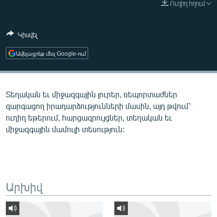
Ուղիղ հղում
ՄԻՋԱԶԳԱՅԻՆ
ՄՇԱԿՈՒՅԹ
Կիսվել
ՍՊՈՐՏ
Ավելացրեք մեզ Google-ում
ՄԵԿՆԱԲԱՆՈՒԹՅՈՒՆ
ՏՏ ԵՒ ԻՆՏԵՐՆԵՏ
Տեղական եւ միջազգային լուրեր, ռեպորտաժներ
ԿՈՐՈՆԱՎԻՐՈՒՍ
զարգացող իրադարձությունների մասին, այդ թվում՝
ԱՐԽԻՎ
ուղիղ եթերում, հարցազրույցներ, տեղական եւ
միջազգային մամուլի տեսություն:
ՏԵՍԱՆՅՈՒԹԵՐ
ԲԱՆԱՎԵՃ
ՁԳՏԵԼՈՎ ԼԱՎԱԳՈՒՅՆԻՆ
ՓՈԴՔԱՍԹ
Արխիվ
Հայերեն