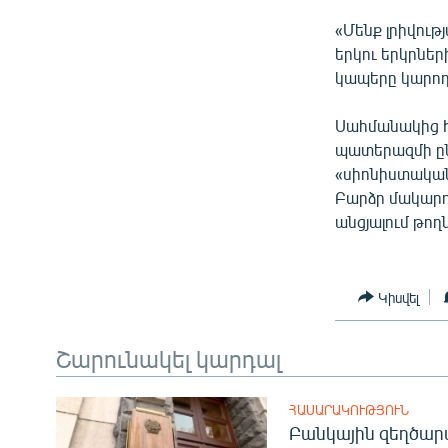
«Մենք լրիվութ
երկու երկրնե
կապերը կարող 
Սահմանակից Ի
պատերազմի ըն
«սիոնիստական 
Բարձր մակարդ
անցյալում թողն
Կիսվել
Շարունակել կարդալ
ՀԱՍԱՐԱԿՈՒԹՅՈՒՆ
Բանկային զեղծարա