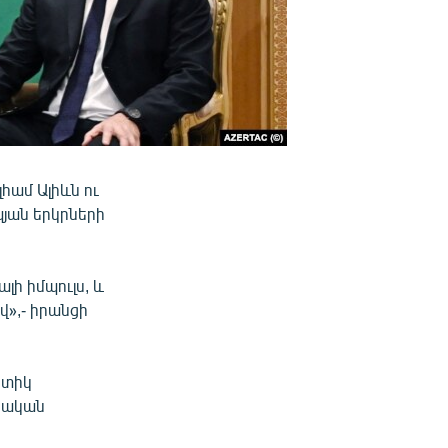
համ Ալիևն ու
յան երկրների
լի իմպուլս, և
վ»,- իրանցի
ետիկ
անական