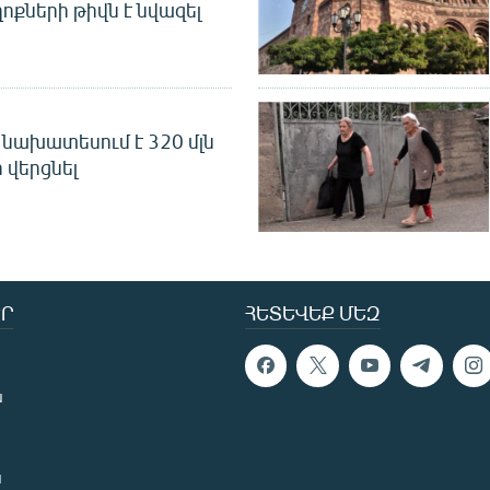
ոքների թիվն է նվազել
նախատեսում է 320 մլն
 վերցնել
Ր
ՀԵՏԵՎԵՔ ՄԵԶ
ն
ն