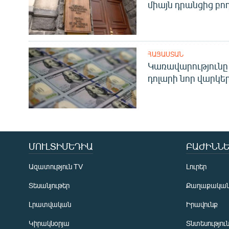
միայն դրանցից բող
ՀԱՅԱՍՏԱՆ
Կառավարությունը 
դոլարի նոր վարկեր
ՄՈՒԼՏԻՄԵԴԻԱ
ԲԱԺԻՆՆԵ
Ազատություն TV
Լուրեր
Տեսանյութեր
Քաղաքակա
Լրատվական
Իրավունք
Կիրակնօրյա
Տնտեսությու