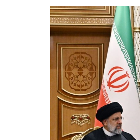
ՄԻՋԱԶԳԱՅԻՆ
ՄՇԱԿՈՒՅԹ
ՍՊՈՐՏ
ՄԵԿՆԱԲԱՆՈՒԹՅՈՒՆ
ՏՏ ԵՒ ԻՆՏԵՐՆԵՏ
ԿՈՐՈՆԱՎԻՐՈՒՍ
ԱՐԽԻՎ
ՏԵՍԱՆՅՈՒԹԵՐ
ԲԱՆԱՎԵՃ
ՁԳՏԵԼՈՎ ԼԱՎԱԳՈՒՅՆԻՆ
ՓՈԴՔԱՍԹ