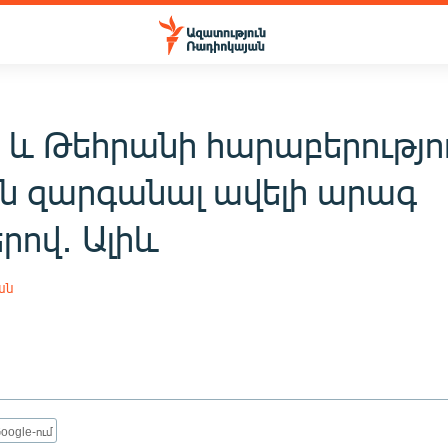
 և Թեհրանի հարաբերությո
 են զարգանալ ավելի արագ
րով․ Ալիև
ան
oogle-ում