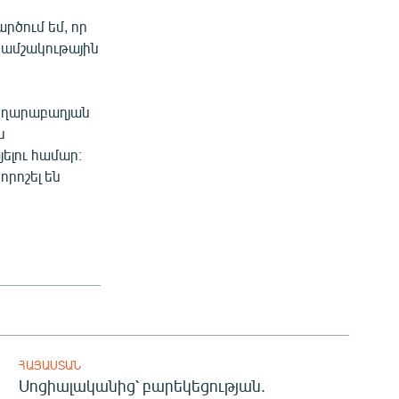
րծում եմ, որ
րամշակութային
ղարաբաղյան
ն
ելու համար։
րոշել են
ՀԱՅԱՍՏԱՆ
Սոցիալականից՝ բարեկեցության.