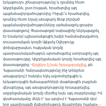
երկաթուղու շինարարությունը և դրանից հետո
Ադրբեջանն, ըստ էության, հրաժարվեց այդ
պայմանավորվածությունից: Ինչպե՞ս հրաժարվեց,
դրանից հետո եղավ առաջարկ ձեռք բերված
պայմանավորվածությունները արձանագրել գրավոր
փաստաթղթով: Փաստաթղթի նախագիծը ներկայացրել
էր եռակողմ աշխատանքային խմբի համանախագահող
ռուսաստանյան կողմի Ալեքսեյ Օվերչուկը
փոխվարչապետ, հայկական կողմը
պատրաստակամություն արտահայտեց ստորագրել այդ
փաստաթուղթը, Ադրբեջանական կողմը հրաժարվեց այդ
փաստաթղթից:
Վերջերս էլ նաև հրապարակվեց
, թե
Հայաստանի Հանրապետությունը ինչ կոնկրետ
առաջարկով է հանդես եկել ավտոմոբիլային և
երկաթուղային ճանապարհների փաթեթային բացման
վերաբերյալ, այդ առաջարկությունը հրապարկվեց,
ադրբեջանական կողմը մերժեց նաև այդ տարբերակը: Իմ
գնահատականը մեկն է՝ դա արվում է Հայաստանի դեմ
նոր պատերազմի լեգիտիմություն ձևավորելու համար», -