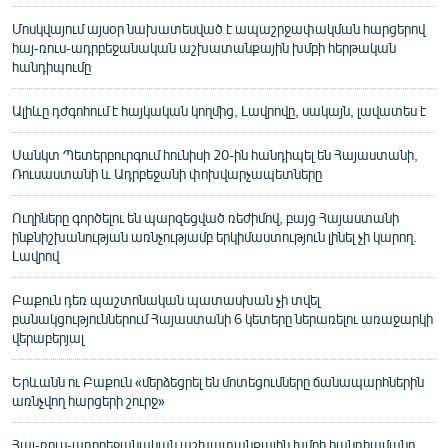
Մոսկվայում այսօր նախատեսված է ապաշրջափակման հարցերով
հայ-ռուս-ադրբեջանական աշխատանքային խմբի հերթական
հանդիպումը
Ալիևը դժգոհում է հայկական կողմից, Լավրովը, սակայն, լավատես է
Սանկտ Պետերբուրգում հունիսի 20-ին հանդիպել են Հայաստանի,
Ռուսաստանի և Ադրբեջանի փոխվարչապետները
Ուղիները գործելու են պարզեցված ռեժիմով, բայց Հայաստանի
ինքնիշխանության առնչությամբ երկիմաստություն լինել չի կարող.
Լավրով
Բաքուն դեռ պաշտոնական պատասխան չի տվել
բանակցություններում Հայաստանի 6 կետերը ներառելու առաջարկի
վերաբերյալ
Երևանն ու Բաքուն «մերձեցրել են մոտեցումները ճանապարհներին
առնչվող հարցերի շուրջ»
Հայ-ռուս-ադրբեջանական աշխատանքային խմբի հանդիպմանը