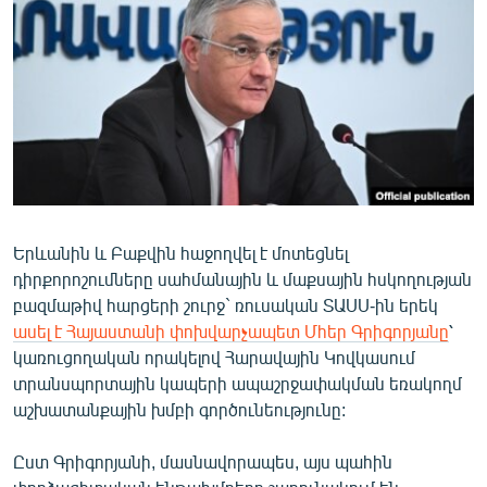
ՄԻՋԱԶԳԱՅԻՆ
ՄՇԱԿՈՒՅԹ
ՍՊՈՐՏ
ՄԵԿՆԱԲԱՆՈՒԹՅՈՒՆ
ՏՏ ԵՒ ԻՆՏԵՐՆԵՏ
ԿՈՐՈՆԱՎԻՐՈՒՍ
Երևանին և Բաքվին հաջողվել է մոտեցնել
ԱՐԽԻՎ
դիրքորոշումները սահմանային և մաքսային հսկողության
ՏԵՍԱՆՅՈՒԹԵՐ
բազմաթիվ հարցերի շուրջ` ռուսական ՏԱՍՍ-ին երեկ
ասել է Հայաստանի փոխվարչապետ Մհեր Գրիգորյանը
՝
ԲԱՆԱՎԵՃ
կառուցողական որակելով Հարավային Կովկասում
ՁԳՏԵԼՈՎ ԼԱՎԱԳՈՒՅՆԻՆ
տրանսպորտային կապերի ապաշրջափակման եռակողմ
աշխատանքային խմբի գործունեությունը:
ՓՈԴՔԱՍԹ
Ըստ Գրիգորյանի, մասնավորապես, այս պահին
Հայերեն