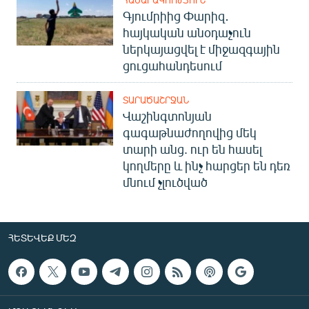
Գյումրիից Փարիզ․
հայկական անօդաչուն
ներկայացվել է միջազգային
ցուցահանդեսում
ՏԱՐԱԾԱՇՐՋԱՆ
Վաշինգտոնյան
գագաթնաժողովից մեկ
տարի անց. ուր են հասել
կողմերը և ինչ հարցեր են դեռ
մնում չլուծված
ՀԵՏԵՎԵՔ ՄԵԶ