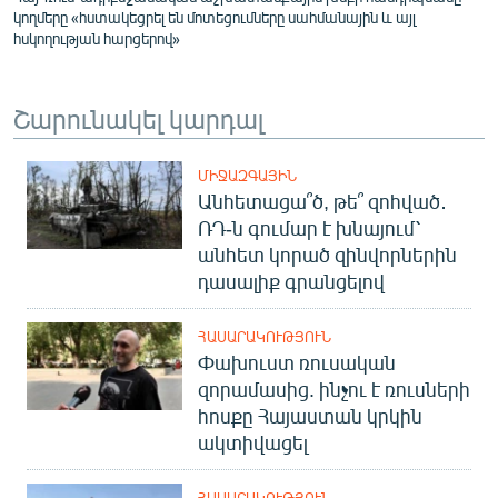
կողմերը «հստակեցրել են մոտեցումները սահմանային և այլ
հսկողության հարցերով»
Շարունակել կարդալ
ՄԻՋԱԶԳԱՅԻՆ
Անհետացա՞ծ, թե՞ զոհված․
ՌԴ-ն գումար է խնայում՝
անհետ կորած զինվորներին
դասալիք գրանցելով
ՀԱՍԱՐԱԿՈՒԹՅՈՒՆ
Փախուստ ռուսական
զորամասից. ինչու է ռուսների
հոսքը Հայաստան կրկին
ակտիվացել
ՀԱՍԱՐԱԿՈՒԹՅՈՒՆ