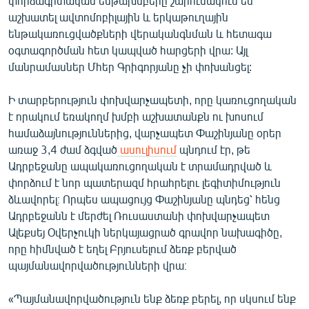
փորձագիտական ենթախմբերը շարունակում են
English
աշխատել ավտոմոբիլային և երկաթուղային
ենթակառուցվածքների վերականգնման և հետագա
Русский
օգտագործման հետ կապված հարցերի վրա: Այլ
մանրամասներ Մհեր Գրիգորյանը չի փոխանցել:
ՀԵՏԵՎԵՔ ՄԵԶ
Ի տարբերություն փոխվարչապետի, որը կառուցողական
է որակում եռակողմ խմբի աշխատանքն ու խոսում
համաձայնություններից, վարչապետ Փաշինյանը օրեր
առաջ 3,4 ժամ ձգված
ասուլիսում
պնդում էր, թե
Ադրբեջանը ապակառուցողական է տրամադրված և
«Ազատության» բոլոր կայքերը
փորձում է նոր պատերազմ հրահրելու լեգիտիմություն
ձևավորել։ Որպես ապացույց Փաշինյանը պնդեց՝ հենց
Ադրբեջանն է մերժել Ռուսաստանի փոխվարչապետ
Ալեքսեյ Օվերչուկի ներկայացրած գրավոր նախագիծը,
որը հիմնված է եղել Բրյուսելում ձեռք բերված
պայմանավորվածությունների վրա։
«Պայմանավորվածություն ենք ձեռք բերել, որ սկսում ենք