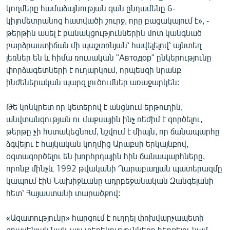
կողմերը համաձայնության գան ընդամենը 6-
կիլոմետրանոց հատվածի շուրջ, որը բացակայում է», -
թերթին ասել է բանակցություններին մոտ կանգնած
բարձրաստիճան մի պաշտոնյան՝ հավելելով՝ այնտեղ
լեռներ են և հիմա ռուսական "Автодор"
ընկերությունը
փորձագետների է ուղարկում, որպեսզի նրանք
ինժեներական պարզ լուծումներ առաջարկեն:
Թե կոնկրետ որ կետերով է անցնում երթուղին,
անվտանգության ու մաքսային ինչ ռեժիմ է գործելու,
թերթը չի հստակեցնում, նշվում է միայն, որ ճանապարհը
ձգվելու է հայկական կողմից Արաքսի երկայնքով,
օգտագործելու են խորհրդային հին ճանապարհները,
որոնք մինչև 1992 թվականի Ղարաբաղյան պատերազմը
կապում էին Նախիջևանը ադրբեջանական Զանգելանի
հետ՝ Հայաստանի տարածքով:
«Ազատությունը» հարցում է ուղղել փոխվարչապետի
գրասենյակ նաև այս տեղեկությունները հերքելու կամ