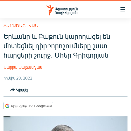
Մատչելիության
հղումներ
Անցնել
ՏԱՐԱԾԱՇՐՋԱՆ
հիմնական
ԱԶԱՏՈՒԹՅՈՒՆ TV
Երևանը և Բաքուն կարողացել են
բովանդակությանը
ՀԱՅԱՍՏԱՆ
Անցնել
մոտեցնել դիրքորոշումները շատ
հիմնական
ՔԱՂԱՔԱԿԱՆ
հարցերի շուրջ. Մհեր Գրիգորյան
մենյուին
ԸՆՏՐՈՒԹՅՈՒՆՆԵՐ 2026
Որոնում
Նաիրա Նալբանդյան
ԻՐԱՎՈՒՆՔ
հունիս 29, 2022
ՀԱՍԱՐԱԿՈՒԹՅՈՒՆ
Կիսվել
ՏՆՏԵՍՈՒԹՅՈՒՆ
ՂԱՐԱԲԱՂ
Ավելացրեք մեզ Google-ում
ՊԱՏԵՐԱԶՄԻ 6 ՇԱԲԱԹՆԵՐԸ
ՏԱՐԱԾԱՇՐՋԱՆ