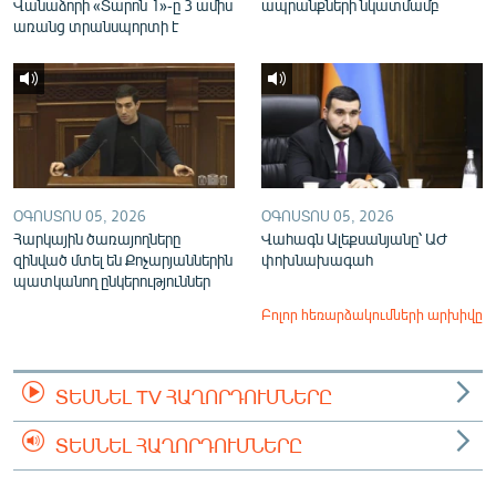
Վանաձորի «Տարոն 1»-ը 3 ամիս
ապրանքների նկատմամբ
առանց տրանսպորտի է
ՕԳՈՍՏՈՍ 05, 2026
ՕԳՈՍՏՈՍ 05, 2026
Հարկային ծառայողները
Վահագն Ալեքսանյանը՝ ԱԺ
զինված մտել են Քոչարյաններին
փոխնախագահ
պատկանող ընկերություններ
Բոլոր հեռարձակումների արխիվը
ՏԵՍՆԵԼ TV ՀԱՂՈՐԴՈՒՄՆԵՐԸ
ՏԵՍՆԵԼ ՀԱՂՈՐԴՈՒՄՆԵՐԸ