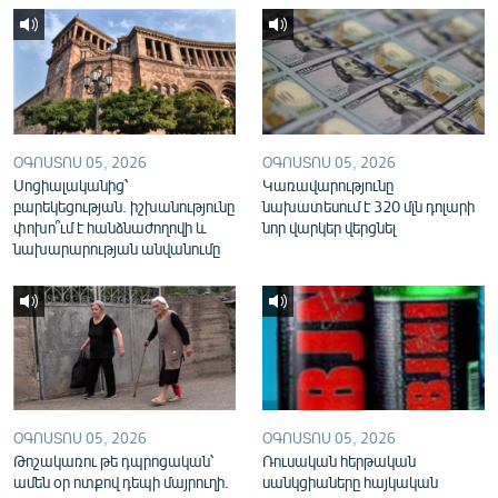
English
Русский
ՀԵՏԵՎԵՔ ՄԵԶ
ՕԳՈՍՏՈՍ 05, 2026
ՕԳՈՍՏՈՍ 05, 2026
Սոցիալականից՝
Կառավարությունը
բարեկեցության. իշխանությունը
նախատեսում է 320 մլն դոլարի
փոխո՞ւմ է հանձնաժողովի և
նոր վարկեր վերցնել
նախարարության անվանումը
«Ազատության» բոլոր կայքերը
ՕԳՈՍՏՈՍ 05, 2026
ՕԳՈՍՏՈՍ 05, 2026
Թոշակառու թե դպրոցական՝
Ռուսական հերթական
ամեն օր ոտքով դեպի մայրուղի.
սանկցիաները հայկական