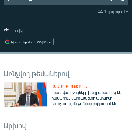
ՄԻՋԱԶԳԱՅԻՆ
Ուղիղ հղում
ՄՇԱԿՈՒՅԹ
ՍՊՈՐՏ
Կիսվել
ՄԵԿՆԱԲԱՆՈՒԹՅՈՒՆ
Ավելացրեք մեզ Google-ում
ՏՏ ԵՒ ԻՆՏԵՐՆԵՏ
ԿՈՐՈՆԱՎԻՐՈՒՍ
ԱՐԽԻՎ
Առնչվող թեմաներով
ՏԵՍԱՆՅՈՒԹԵՐ
ՀԱՍԱՐԱԿՈՒԹՅՈՒՆ
ԲԱՆԱՎԵՃ
Լրատվամիջոցները խնդրահարույց են
համարում վարչապետի ասուլիսի
ՁԳՏԵԼՈՎ ԼԱՎԱԳՈՒՅՆԻՆ
ձևաչափը, մի քանիսը բոյկոտում են
ՓՈԴՔԱՍԹ
Արխիվ
Հայերեն