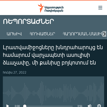
Մատչելիության
հղումներ
Անցնել
ՌԵՊՈՐՏԱԺՆԵՐ
հիմնական
ԱԶԱՏՈՒԹՅՈՒՆ TV
բովանդակությանը
ԱՐԽԻՎ
ՀՈԴՎԱԾՆԵՐ
ՀԱՂՈՐԴՄԱՆ ՄԱՍԻՆ
ՀԱՅԱՍՏԱՆ
Անցնել
հիմնական
ՔԱՂԱՔԱԿԱՆ
Լրատվամիջոցները խնդրահարույց են
մենյուին
ԸՆՏՐՈՒԹՅՈՒՆՆԵՐ 2026
Որոնում
համարում վարչապետի ասուլիսի
ԻՐԱՎՈՒՆՔ
ձևաչափը, մի քանիսը բոյկոտում են
ՀԱՍԱՐԱԿՈՒԹՅՈՒՆ
հունիս 27, 2022
ՏՆՏԵՍՈՒԹՅՈՒՆ
ՂԱՐԱԲԱՂ
ՊԱՏԵՐԱԶՄԻ 6 ՇԱԲԱԹՆԵՐԸ
No media source currently available
ՏԱՐԱԾԱՇՐՋԱՆ
0:00
3:51