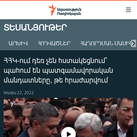
Մատչելիության
հղումներ
Անցնել
ՏԵՍԱՆՅՈՒԹԵՐ
հիմնական
ԱԶԱՏՈՒԹՅՈՒՆ TV
բովանդակությանը
ԱՐԽԻՎ
ՀՈԴՎԱԾՆԵՐ
ՀԱՂՈՐԴՄԱՆ ՄԱՍԻՆ
ՀԱՅԱՍՏԱՆ
Անցնել
հիմնական
ՔԱՂԱՔԱԿԱՆ
ՀՀԿ-ում դեռ չեն հստակեցնում՝
մենյուին
ԸՆՏՐՈՒԹՅՈՒՆՆԵՐ 2026
Որոնում
պահում են պատգամավորական
ԻՐԱՎՈՒՆՔ
մանդատները, թե հրաժարվում
ՀԱՍԱՐԱԿՈՒԹՅՈՒՆ
հունիս 22, 2022
ՏՆՏԵՍՈՒԹՅՈՒՆ
ՂԱՐԱԲԱՂ
ՊԱՏԵՐԱԶՄԻ 6 ՇԱԲԱԹՆԵՐԸ
ՏԱՐԱԾԱՇՐՋԱՆ
No media source currently available