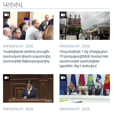
Արխիվ
English
Русский
ՀԵՏԵՎԵՔ ՄԵԶ
ՕԳՈՍՏՈՍ 07, 2026
ՕԳՈՍՏՈՍ 07, 2026
Կաթողիկոսի գործով առաջին
Սեպտեմբերի 1-ից Մոսկվայում
դատական նիստն ավարտվեց
ՀՀ քաղաքացիների համար նոր
դատավորի ինքնաբացարկով
պարտադիր պահանջներ
«Ազատության» բոլոր կայքերը
կգործեն. ինչ է փոխվում
ՕԳՈՍՏՈՍ 07, 2026
ՕԳՈՍՏՈՍ 07, 2026