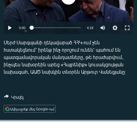
ՄԻՋԱԶԳԱՅԻՆ
ՄՇԱԿՈՒՅԹ
ՍՊՈՐՏ
Auto
0:00
4:18
ՄԵԿՆԱԲԱՆՈՒԹՅՈՒՆ
240p
Սերժ Սարգսյանի ղեկավարած ՀՀԿ-ում չեն
ՏՏ ԵՒ ԻՆՏԵՐՆԵՏ
հստակեցնում՝ իրենք ինչ որոշում ունեն՝ պահում են
360p
պատգամավորական մանդատները, թե հրաժարվում,
ԿՈՐՈՆԱՎԻՐՈՒՍ
480p
Auto
240p
360p
480p
ինչպես նախօրեին արեց «Հայրենիք» կուսակցության
ԱՐԽԻՎ
նախագահ, ԱԱԾ նախկին տնօրեն Արթուր Վանեցյանը։
720p
720p
1080p
ՏԵՍԱՆՅՈՒԹԵՐ
1080p
ԲԱՆԱՎԵՃ
Կիսվել
ՁԳՏԵԼՈՎ ԼԱՎԱԳՈՒՅՆԻՆ
Ավելացրեք մեզ Google-ում
ՓՈԴՔԱՍԹ
Հայերեն