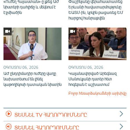
«Ուժեղ Հայաստան»-ը լքեց ԱԺ
Փաշինյանը վերահաստատեց
նիստերի դահլիճը և մեկնում է
Երևանի հավատարմությունը
Էջմիածին
ԵԱՏՄ-ին, կրկին բացառեց ԵՄ
հարցով հանրաքվեն
ՕԳՈՍՏՈՍ 06, 2026
ՕԳՈՍՏՈՍ 06, 2026
ԱԺ ընդդիմադիր ուժերը վաղը
Կալանավորված Արեգնազ
նախատեսում են լինել
Մանուկյանի դստեր հետ
կաթողիկոսի դատական նիստին
հոգեբան է աշխատում
Բոլոր հեռարձակումների արխիվը
ՏԵՍՆԵԼ TV ՀԱՂՈՐԴՈՒՄՆԵՐԸ
ՏԵՍՆԵԼ ՀԱՂՈՐԴՈՒՄՆԵՐԸ