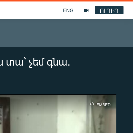
ՈՒՂԻՂ
ENG
 տա՝ չեմ գնա.
EMBED