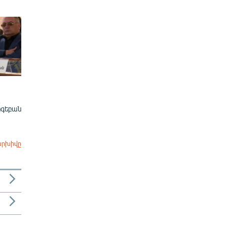
ոգեբան
արխիվը