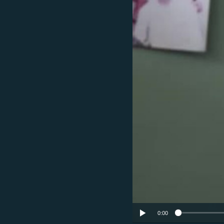
ՄԻՋԱԶԳԱՅԻՆ
ՄՇԱԿՈՒՅԹ
ՍՊՈՐՏ
ՄԵԿՆԱԲԱՆՈՒԹՅՈՒՆ
ՏՏ ԵՒ ԻՆՏԵՐՆԵՏ
ԿՈՐՈՆԱՎԻՐՈՒՍ
ԱՐԽԻՎ
ՏԵՍԱՆՅՈՒԹԵՐ
ԲԱՆԱՎԵՃ
ՁԳՏԵԼՈՎ ԼԱՎԱԳՈՒՅՆԻՆ
ՓՈԴՔԱՍԹ
0:00