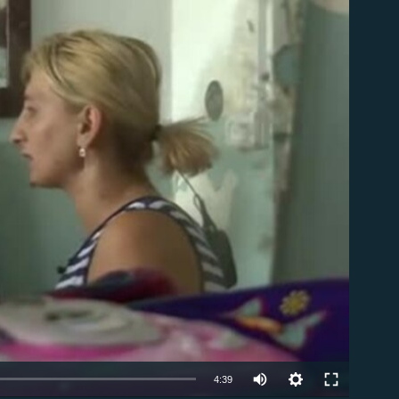
ble
Auto
4:39