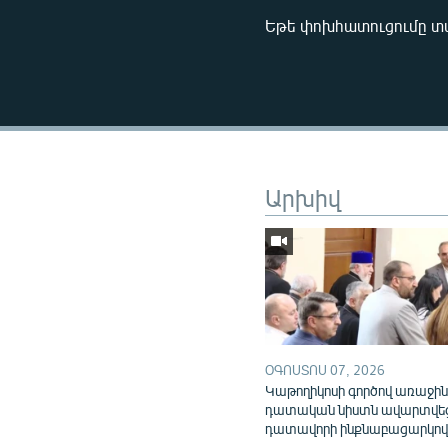
Եթե փոխհատուցումը տա
Արխիվ
ՕԳՈՍՏՈՍ 07, 2026
Կաթողիկոսի գործով առաջի
դատական նիստն ավարտվե
դատավորի ինքնաբացարկո