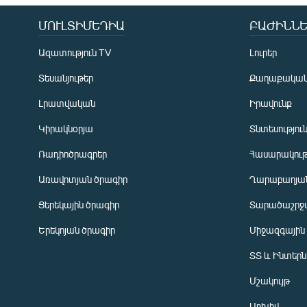
ՄՈՒԼՏԻՄԵԴԻԱ
ԲԱԺԻՆՆԵ
Ազատություն TV
Լուրեր
Տեսանյութեր
Քաղաքակա
Լրատվական
Իրավունք
Կիրակնօրյա
Տնտեսությու
Ռադիոծրագրեր
Հասարակութ
Առավոտյան ծրագիր
Ղարաբաղյան
Ցերեկային ծրագիր
Տարածաշրջ
Հայերեն
Երեկոյան ծրագիր
Միջազգային
English
ՏՏ և Ինտեր
Русский
Մշակույթ
ՀԵՏԵՎԵՔ ՄԵԶ
Արխիվ