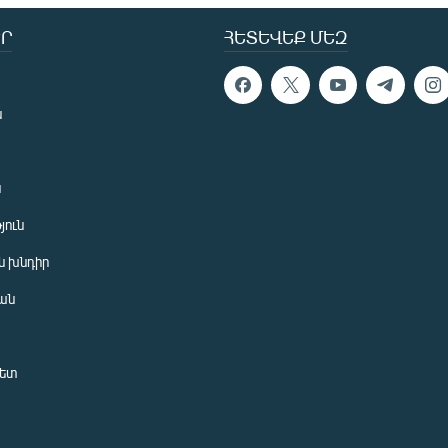
Ր
ՀԵՏԵՎԵՔ ՄԵԶ
ն
ն
յուն
 խնդիր
ան
նետ