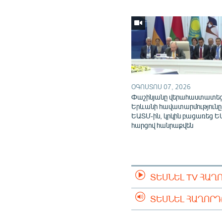
ՕԳՈՍՏՈՍ 07, 2026
Փաշինյանը վերահաստատե
Երևանի հավատարմությունը
ԵԱՏՄ-ին, կրկին բացառեց Ե
հարցով հանրաքվեն
ՏԵՍՆԵԼ TV ՀԱՂ
ՏԵՍՆԵԼ ՀԱՂՈՐ