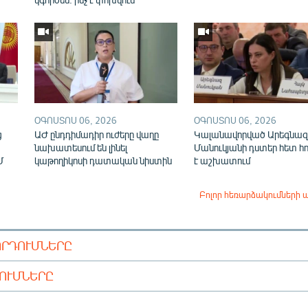
ՕԳՈՍՏՈՍ 06, 2026
ՕԳՈՍՏՈՍ 06, 2026
ց
ԱԺ ընդդիմադիր ուժերը վաղը
Կալանավորված Արեգնազ
նախատեսում են լինել
Մանուկյանի դստեր հետ հ
Մ
կաթողիկոսի դատական նիստին
է աշխատում
Բոլոր հեռարձակումների 
ՈՐԴՈՒՄՆԵՐԸ
ԴՈՒՄՆԵՐԸ