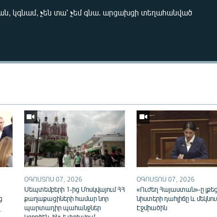
ն, կգնամ, չեն տա՝ չեմ գնա. արցախցի տեղահանված
Auto
240p
360p
720p
1080p
ՕԳՈՍՏՈՍ 07, 2026
ՕԳՈՍՏՈՍ 07, 2026
ն
Սեպտեմբերի 1-ից Մոսկվայում ՀՀ
«Ուժեղ Հայաստան»-ը լքե
ց
քաղաքացիների համար նոր
նիստերի դահլիճը և մեկնու
վ
պարտադիր պահանջներ
Էջմիածին
կգործեն. ինչ է փոխվում